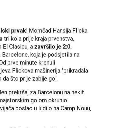
lski prvak
! Momčad Hansija Flicka
a
tri kola prije kraja prvenstva,
 El Clasicu, a
završilo je 2:0.
 Barcelone, koja je podsjetila na
 Od prve minute krenuli
jeva Flickova mašinerija "prikradala
da što prije zabije gol.
uđen prekršaj za Barcelonu na nekih
 majstorskim golom okrunio
avijača poslao u ludilo na Camp Nouu,