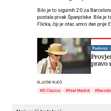
Bilo je to sigurnih 2:0 za Barcelonu
postala prvak Španjolske. Bila je 
Flicka, čiji je otac umro dan prije E
Provje
pravo 
KLJUČNE RIJEČI
El Clasico
Real Madrid
Barcel