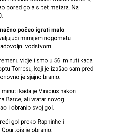
ucao pored gola s pet metara. Na
0.
onačno počeo igrati malo
ahvaljujući mirnijem nogometu
i zadovoljni vodstvom.
remenu vidjeli smo u 56. minuti kada
loptu Torresu, koji je izašao sam pred
ponovno je sjajno branio.
. minuti kada je Vinicius nakon
ra Barce, ali vratar novog
ao i obranio svoj gol.
treći gol preko Raphinhe i
Courtois je obranio.