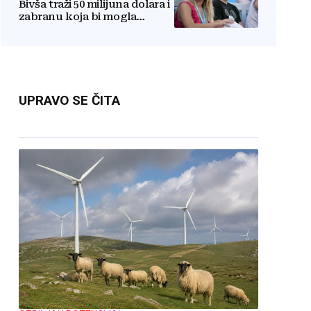
Bivša traži 50 milijuna dolara i
zabranu koja bi mogla
uništiti zvijezdu
UPRAVO SE ČITA