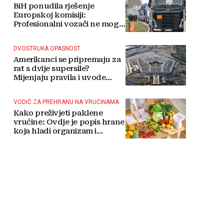
BiH ponudila rješenje
Europskoj komisiji:
Profesionalni vozači ne mogu
više čekati
DVOSTRUKA OPASNOST
Amerikanci se pripremaju za
rat s dvije supersile?
Mijenjaju pravila i uvode
taktičko nuklearno oružje
VODIČ ZA PREHRANU NA VRUĆINAMA
Kako preživjeti paklene
vrućine: Ovdje je popis hrane
koja hladi organizam i
napitaka s kojima si činite
'medvjeđu uslugu'