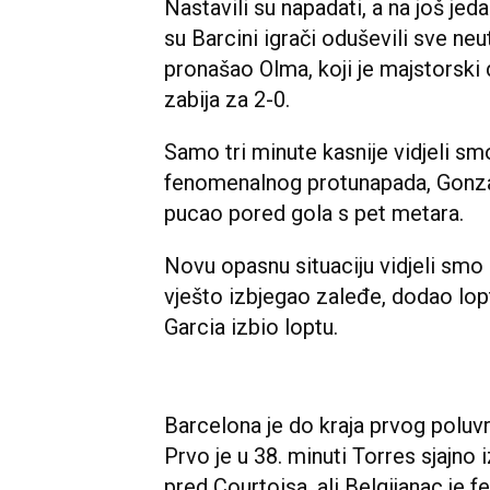
Nastavili su napadati, a na još je
su Barcini igrači oduševili sve neut
pronašao Olma, koji je majstorski 
zabija za 2-0.
Samo tri minute kasnije vidjeli sm
fenomenalnog protunapada, Gonzalo
pucao pored gola s pet metara.
Novu opasnu situaciju vidjeli smo 
vješto izbjegao zaleđe, dodao loptu
Garcia izbio loptu.
Barcelona je do kraja prvog poluv
Prvo je u 38. minuti Torres sjajno 
pred Courtoisa, ali Belgijanac je