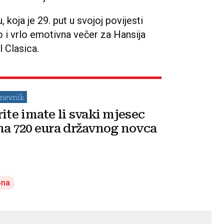
, koja je 29. put u svojoj povijesti
to i vrlo emotivna večer za Hansija
l Clasica.
rite imate li svaki mjesec
na 720 eura državnog novca
ona