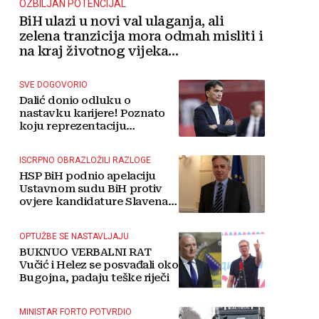
OZBILJAN POTENCIJAL
BiH ulazi u novi val ulaganja, ali
zelena tranzicija mora odmah misliti i
na kraj životnog vijeka
vjetroelektrana
SVE DOGOVORIO
Dalić donio odluku o
nastavku karijere! Poznato
koju reprezentaciju
preuzima
ISCRPNO OBRAZLOŽILI RAZLOGE
HSP BiH podnio apelaciju
Ustavnom sudu BiH protiv
ovjere kandidature Slavena
Kovačevića
OPTUŽBE SE NASTAVLJAJU
BUKNUO VERBALNI RAT
Vučić i Helez se posvađali oko
Bugojna, padaju teške riječi
MINISTAR FORTO POTVRDIO