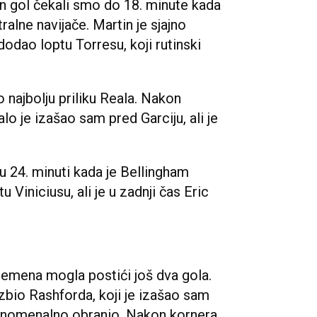
dan gol čekali smo do 18. minute kada
ralne navijače. Martin je sjajno
dodao loptu Torresu, koji rutinski
o najbolju priliku Reala. Nakon
 je izašao sam pred Garciju, ali je
u 24. minuti kada je Bellingham
 Viniciusu, ali je u zadnji čas Eric
remena mogla postići još dva gola.
izbio Rashforda, koji je izašao sam
 fenomenalno obranio. Nakon kornera,