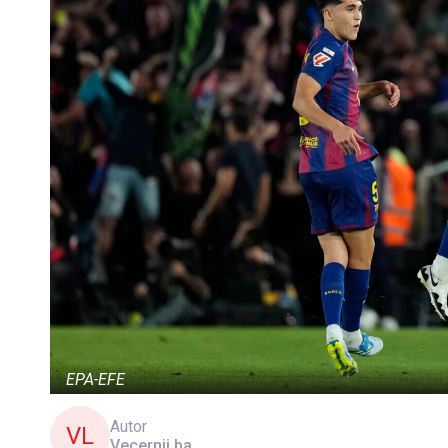
EPA-EFE
Autor
VL
Vecernji.ba