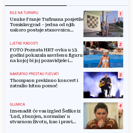
BILE NA TURNIRU
1
Unuke Franje Tuđmana posjetile
Tomislavgrad – jedna od njih
uskoro postaje stanovnica
Mrkodola
LJETNE RADOSTI
2
FOTO Poznata HRT-ovka u 53.
godini pokazala savršenu figuru
na kojoj bi joj pozavidjele i
znatno mlađe
NAKRATKO PRESTAO PJEVATI
3
Thompson prekinuo koncert i
zatražio hitnu pomoć
GLUMICA
4
Iznenadit će vas izgled Šefike iz
'Lud, zbunjen, normalan' u
stvarnom životu, kao i pravi
razlog njenog odlaska iz serije