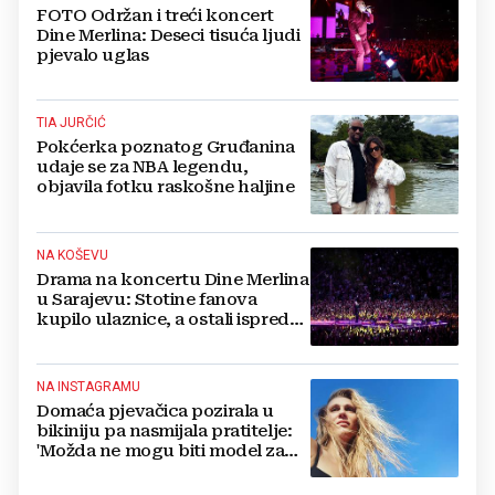
FOTO Održan i treći koncert
Dine Merlina: Deseci tisuća ljudi
pjevalo uglas
TIA JURČIĆ
Pokćerka poznatog Gruđanina
udaje se za NBA legendu,
objavila fotku raskošne haljine
NA KOŠEVU
Drama na koncertu Dine Merlina
u Sarajevu: Stotine fanova
kupilo ulaznice, a ostali ispred
stadiona, evo što kaže
organizator
NA INSTAGRAMU
Domaća pjevačica pozirala u
bikiniju pa nasmijala pratitelje:
'Možda ne mogu biti model za
badiće, ali za britvice sam
stvorena'