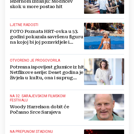
ležernom izdanju: Modrićev
skok u more postao hit
LJETNE RADOSTI
FOTO Poznata HRT-ovka u 53.
godini pokazala savršenu figuru
na kojoj bi joj pozavidjele i
znatno mlađe
OTVORENO JE PROGOVORILA
Potresna ispovijest glumice iz hit
Netflixove serije: Deset godina je
živjela u kultu, ona i suprug
imali su raspored za odnose...
NA 32. SARAJEVSKOM FILMSKOM
FESTIVALU
Woody Harrelson dobit će
Počasno Srce Sarajeva
NA PREPUNOM STADIONU