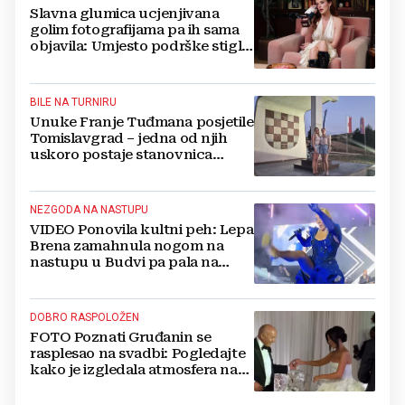
Slavna glumica ucjenjivana
golim fotografijama pa ih sama
objavila: Umjesto podrške stigle
optužbe, 'Slomilo me'
BILE NA TURNIRU
Unuke Franje Tuđmana posjetile
Tomislavgrad – jedna od njih
uskoro postaje stanovnica
Mrkodola
NEZGODA NA NASTUPU
VIDEO Ponovila kultni peh: Lepa
Brena zamahnula nogom na
nastupu u Budvi pa pala na
pozornici
DOBRO RASPOLOŽEN
FOTO Poznati Gruđanin se
rasplesao na svadbi: Pogledajte
kako je izgledala atmosfera na
vjenčanju Tije Jurčić