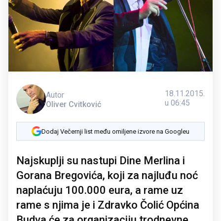
18.11.2015.
Autor
u 06:45
Oliver Cvitković
Dodaj Večernji list među omiljene izvore na Googleu
Najskuplji su nastupi Dine Merlina i
Gorana Bregovića, koji za najluđu noć
naplaćuju 100.000 eura, a rame uz
rame s njima je i Zdravko Čolić Općina
Budva će za organizaciju trodnevne