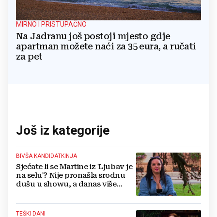
MIRNO I PRISTUPAČNO
Na Jadranu još postoji mjesto gdje
apartman možete naći za 35 eura, a ručati
za pet
Još iz kategorije
BIVŠA KANDIDATKINJA
Sjećate li se Martine iz 'Ljubav je
na selu'? Nije pronašla srodnu
dušu u showu, a danas više
ovako ne izgleda
TEŠKI DANI