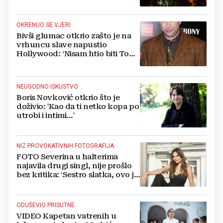
Vatromet i skoro 30 000 ljudi
OKRENUO SE VJERI
Bivši glumac otkrio zašto je na
vrhuncu slave napustio
Hollywood: ‘Nisam htio biti Tom
Cruise‘
NEUGODNO ISKUSTVO
Boris Novković otkrio što je
doživio: 'Kao da ti netko kopa po
utrobi i intimi...'
NIZ PROVOKATIVNIH FOTOGRAFIJA
FOTO Severina u halterima
najavila drugi singl, nije prošlo
bez kritika: ‘Sestro slatka, ovo je
previše’
ODUŠEVIO PRISUTNE
VIDEO Kapetan vatrenih u