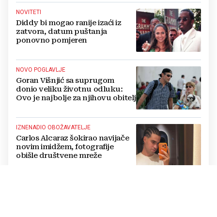
NOVITETI
Diddy bi mogao ranije izaći iz
zatvora, datum puštanja
ponovno pomjeren
NOVO POGLAVLJE
Goran Višnjić sa suprugom
donio veliku životnu odluku:
Ovo je najbolje za njihovu obitelj
IZNENADIO OBOŽAVATELJE
Carlos Alcaraz šokirao navijače
novim imidžem, fotografije
obišle društvene mreže
„TRAG U BESKRAJU“
Koncert u Veloj Luci: Zapjevali
za Olivera Dragojevića pred
30.000 njegovih obožavatelja