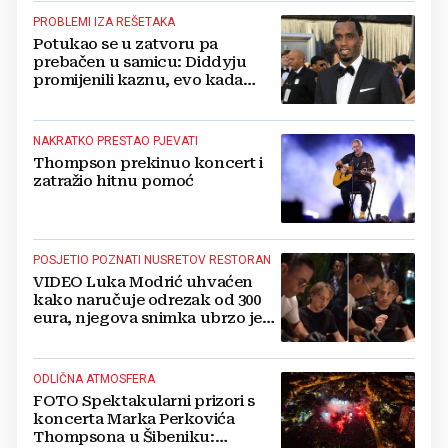
PROBLEMI IZA REŠETAKA
Potukao se u zatvoru pa
prebačen u samicu: Diddyju
promijenili kaznu, evo kada
zapravo izlazi na slobodu!
NAKRATKO PRESTAO PJEVATI
Thompson prekinuo koncert i
zatražio hitnu pomoć
POSJETIO POZNATI NUSRETOV RESTORAN
VIDEO Luka Modrić uhvaćen
kako naručuje odrezak od 300
eura, njegova snimka ubrzo je
postala viralna
ODLIČNA ATMOSFERA
FOTO Spektakularni prizori s
koncerta Marka Perkovića
Thompsona u Šibeniku: