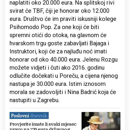
naplatiti oko 20.000 eura. Na splitskoj rivi
svirat će TBF, čiji je honorar oko 12.000
eura. Društvo će im praviti iskusniji kolege
Psihomodo Pop. Za one koji će biti
spremni otići do otoka, na glavnom će
hvarskom trgu goste zabavljati Bajaga i
Instruktori, koji će za najluđu noć imati
honorar od oko 40.000 eura. Jelenu Rozgu
možete vidjeti i čuti ako 2016. godinu
odlučite dočekati u Poreču, a cijena njenog
nastupa je 30.000 eura. Istim iznosom
morala se zadovoljiti i Nina Badrić koja će
nastupiti u Zagrebu.
Provjerite imate li svaki mjesec
pravo na 720 eura državnog