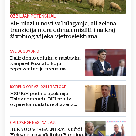
OZBILJAN POTENCIJAL
BiH ulazi u novi val ulaganja, ali zelena
tranzicija mora odmah misliti i na kraj
životnog vijeka vjetroelektrana
SVE DOGOVORIO
Dalić donio odluku o nastavku
karijere! Poznato koju
reprezentaciju preuzima
ISCRPNO OBRAZLOŽILI RAZLOGE
HSP BiH podnio apelaciju
Ustavnom sudu BiH protiv
ovjere kandidature Slavena
Kovačevića
OPTUŽBE SE NASTAVLJAJU
BUKNUO VERBALNI RAT Vučić i
Helez se posvađali oko Bugojna,