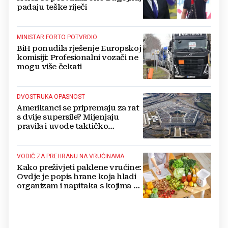
padaju teške riječi
MINISTAR FORTO POTVRDIO
BiH ponudila rješenje Europskoj
komisiji: Profesionalni vozači ne
mogu više čekati
DVOSTRUKA OPASNOST
Amerikanci se pripremaju za rat
s dvije supersile? Mijenjaju
pravila i uvode taktičko
nuklearno oružje
VODIČ ZA PREHRANU NA VRUĆINAMA
Kako preživjeti paklene vrućine:
Ovdje je popis hrane koja hladi
organizam i napitaka s kojima si
činite 'medvjeđu uslugu'