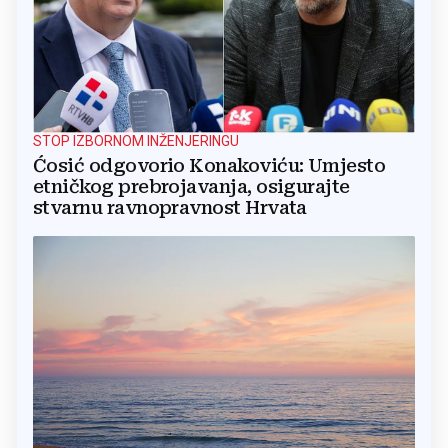
STOP IZBORNOM INŽENJERINGU
Ćosić odgovorio Konakoviću: Umjesto
etničkog prebrojavanja, osigurajte
stvarnu ravnopravnost Hrvata