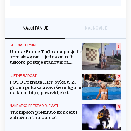
NAJČITANIJE
NAJNOVIJE
BILE NA TURNIRU
1
Unuke Franje Tuđmana posjetile
Tomislavgrad – jedna od njih
uskoro postaje stanovnica
Mrkodola
LJETNE RADOSTI
2
FOTO Poznata HRT-ovka u 53.
godini pokazala savršenu figuru
na kojoj bi joj pozavidjele i
znatno mlađe
NAKRATKO PRESTAO PJEVATI
3
Thompson prekinuo koncert i
zatražio hitnu pomoć