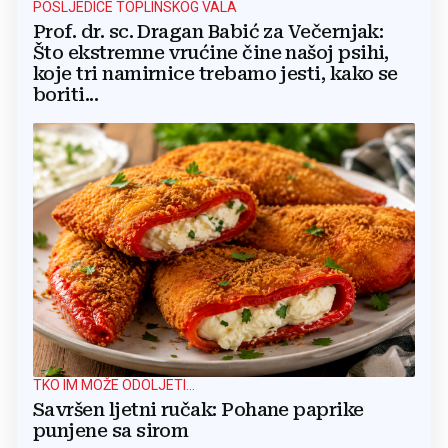
POSLJEDICE TOPLINSKOG VALA
Prof. dr. sc. Dragan Babić za Večernjak:
Što ekstremne vrućine čine našoj psihi,
koje tri namirnice trebamo jesti, kako se
boriti...
TKO IM MOŽE ODOLJETI...
Savršen ljetni ručak: Pohane paprike
punjene sa sirom