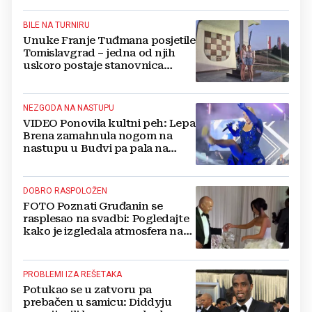
BILE NA TURNIRU
Unuke Franje Tuđmana posjetile
Tomislavgrad – jedna od njih
uskoro postaje stanovnica
Mrkodola
NEZGODA NA NASTUPU
VIDEO Ponovila kultni peh: Lepa
Brena zamahnula nogom na
nastupu u Budvi pa pala na
pozornici
DOBRO RASPOLOŽEN
FOTO Poznati Gruđanin se
rasplesao na svadbi: Pogledajte
kako je izgledala atmosfera na
vjenčanju Tije Jurčić
PROBLEMI IZA REŠETAKA
Potukao se u zatvoru pa
prebačen u samicu: Diddyju