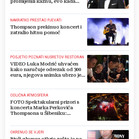
promijenili kaznu, evo kada
zapravo izlazi na slobodu!
NAKRATKO PRESTAO PJEVATI
Thompson prekinuo koncert i
zatražio hitnu pomoć
POSJETIO POZNATI NUSRETOV RESTORAN
VIDEO Luka Modrić uhvaćen
kako naručuje odrezak od 300
eura, njegova snimka ubrzo je
postala viralna
ODLIČNA ATMOSFERA
FOTO Spektakularni prizori s
koncerta Marka Perkovića
Thompsona u Šibeniku:
Vatromet i skoro 30 000 ljudi
OKRENUO SE VJERI