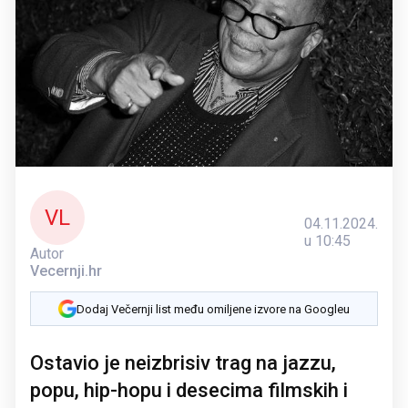
VL
04.11.2024.
u 10:45
Autor
Vecernji.hr
Dodaj Večernji list među omiljene izvore na Googleu
Ostavio je neizbrisiv trag na jazzu,
popu, hip-hopu i desecima filmskih i