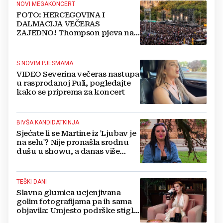
NOVI MEGAKONCERT
FOTO: HERCEGOVINA I
DALMACIJA VEČERAS
ZAJEDNO! Thompson pjeva na
Gospinom dolcu
S NOVIM PJESMAMA
VIDEO Severina večeras nastupa
u rasprodanoj Puli, pogledajte
kako se priprema za koncert
BIVŠA KANDIDATKINJA
Sjećate li se Martine iz 'Ljubav je
na selu'? Nije pronašla srodnu
dušu u showu, a danas više
ovako ne izgleda
TEŠKI DANI
Slavna glumica ucjenjivana
golim fotografijama pa ih sama
objavila: Umjesto podrške stigle
optužbe, 'Slomilo me'