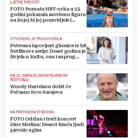
LJETNE RADOSTI
FOTO Poznata HRT-ovka u 53.
godini pokazala savršenu figuru
na kojoj bi joj pozavidjele i
znatno mlađe
OTVORENO JE PROGOVORILA
Potresna ispovijest glumice iz hit
Netflixove serije: Deset godina je
živjela u kultu, ona i suprug
imali su raspored za odnose...
NA 32. SARAJEVSKOM FILMSKOM
FESTIVALU
Woody Harrelson dobit će
Počasno Srce Sarajeva
NA PREPUNOM STADIONU
FOTO Održan i treći koncert
Dine Merlina: Deseci tisuća ljudi
pjevalo uglas