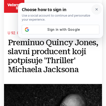
BiH
U 92. GODINI
Preminuo Quincy Jones,
slavni producent koji
potpisuje 'Thriller'
Michaela Jacksona