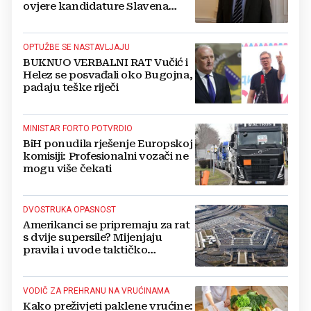
ovjere kandidature Slavena
Kovačevića
OPTUŽBE SE NASTAVLJAJU
BUKNUO VERBALNI RAT Vučić i
Helez se posvađali oko Bugojna,
padaju teške riječi
MINISTAR FORTO POTVRDIO
BiH ponudila rješenje Europskoj
komisiji: Profesionalni vozači ne
mogu više čekati
DVOSTRUKA OPASNOST
Amerikanci se pripremaju za rat
s dvije supersile? Mijenjaju
pravila i uvode taktičko
nuklearno oružje
VODIČ ZA PREHRANU NA VRUĆINAMA
Kako preživjeti paklene vrućine: