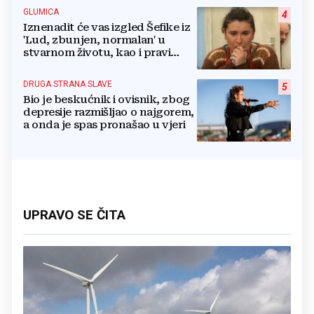
GLUMICA
4
Iznenadit će vas izgled Šefike iz
'Lud, zbunjen, normalan' u
stvarnom životu, kao i pravi
razlog njenog odlaska iz serije
DRUGA STRANA SLAVE
5
Bio je beskućnik i ovisnik, zbog
depresije razmišljao o najgorem,
a onda je spas pronašao u vjeri
UPRAVO SE ČITA