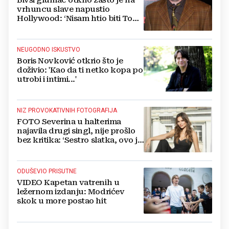
Bivši glumac otkrio zašto je na
vrhuncu slave napustio
Hollywood: ‘Nisam htio biti Tom
Cruise‘
NEUGODNO ISKUSTVO
Boris Novković otkrio što je
doživio: 'Kao da ti netko kopa po
utrobi i intimi...'
NIZ PROVOKATIVNIH FOTOGRAFIJA
FOTO Severina u halterima
najavila drugi singl, nije prošlo
bez kritika: ‘Sestro slatka, ovo je
previše’
ODUŠEVIO PRISUTNE
VIDEO Kapetan vatrenih u
ležernom izdanju: Modrićev
skok u more postao hit