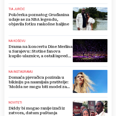
TIA JURČIĆ
Pokćerka poznatog Gruđanina
udaje se za NBA legendu,
objavila fotku raskošne haljine
NA KOŠEVU
Drama na koncertu Dine Merlina
u Sarajevu: Stotine fanova
kupilo ulaznice, a ostali ispred
stadiona, evo što kaže
organizator
NA INSTAGRAMU
Domaća pjevačica pozirala u
bikiniju pa nasmijala pratitelje:
'Možda ne mogu biti model za
badiće, ali za britvice sam
stvorena'
NOVITETI
Diddy bi mogao ranije izaći iz
zatvora, datum puštanja