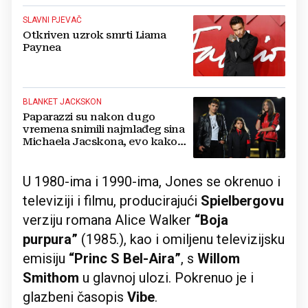
SLAVNI PJEVAČ
Otkriven uzrok smrti Liama
Paynea
BLANKET JACKSKON
Paparazzi su nakon dugo
vremena snimili najmlađeg sina
Michaela Jacskona, evo kako
sada izgleda
U 1980-ima i 1990-ima, Jones se okrenuo i
televiziji i filmu, producirajući
Spielbergovu
verziju romana Alice Walker
“Boja
purpura”
(1985.), kao i omiljenu televizijsku
emisiju
“Princ S Bel-Aira”
, s
Willom
Smithom
u glavnoj ulozi. Pokrenuo je i
glazbeni časopis
Vibe
.