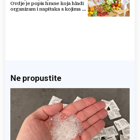
Ovdje je popis hrane koja hladi
organizam i napitaka s kojima si
činite 'medvjeđu uslugu'
Ne propustite