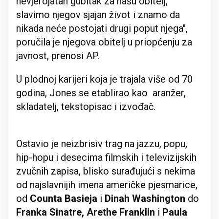
nevjerojatan gubitak za našu obitelj,
slavimo njegov sjajan život i znamo da
nikada neće postojati drugi poput njega",
poručila je njegova obitelj u priopćenju za
javnost, prenosi AP.
U plodnoj karijeri koja je trajala više od 70
godina, Jones se etablirao kao aranžer,
skladatelj, tekstopisac i izvođač.
Ostavio je neizbrisiv trag na jazzu, popu,
hip-hopu i desecima filmskih i televizijskih
zvučnih zapisa, blisko surađujući s nekima
od najslavnijih imena američke pjesmarice,
od
Counta Basieja
i
Dinah Washington
do
Franka Sinatre, Arethe Franklin
i
Paula