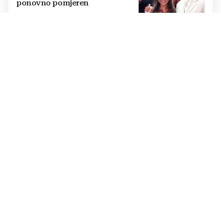
ponovno pomjeren
NOVO POGLAVLJE
Goran Višnjić sa suprugom
donio veliku životnu odluku:
Ovo je najbolje za njihovu obitelj
IZNENADIO OBOŽAVATELJE
Carlos Alcaraz šokirao navijače
novim imidžem, fotografije
obišle društvene mreže
„TRAG U BESKRAJU“
Koncert u Veloj Luci: Zapjevali
za Olivera Dragojevića pred
30.000 njegovih obožavatelja
OGLASILA SE NA DRUŠTVENIM MREŽAMA
Anđa Marić: Znam kako izgleda