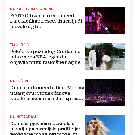
NA PREPUNOM STADIONU
FOTO Održan i treći koncert
Dine Merlina: Deseci tisuća ljudi
pjevalo uglas
TIA JURČIĆ
Pokćerka poznatog Gruđanina
udaje se za NBA legendu,
objavila fotku raskošne haljine
NA KOŠEVU
Drama na koncertu Dine Merlina
u Sarajevu: Stotine fanova
kupilo ulaznice, a ostali ispred
stadiona, evo što kaže
organizator
NA INSTAGRAMU
Domaća pjevačica pozirala u
bikiniju pa nasmijala pratitelje:
'Možda ne mogu biti model za