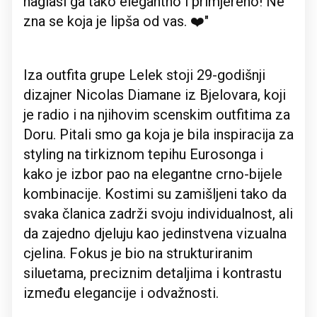
naglasi ga tako elegantno i primjereno! Ne
zna se koja je lipša od vas. ❤️"
Iza outfita grupe Lelek stoji 29-godišnji
dizajner Nicolas Diamane iz Bjelovara, koji
je radio i na njihovim scenskim outfitima za
Doru. Pitali smo ga koja je bila inspiracija za
styling na tirkiznom tepihu Eurosonga i
kako je izbor pao na elegantne crno-bijele
kombinacije. Kostimi su zamišljeni tako da
svaka članica zadrži svoju individualnost, ali
da zajedno djeluju kao jedinstvena vizualna
cjelina. Fokus je bio na strukturiranim
siluetama, preciznim detaljima i kontrastu
između elegancije i odvažnosti.