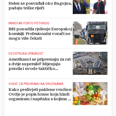
Helez se posvađali oko Bugojna,
padaju teške riječi
MINISTAR FORTO POTVRDIO
BiH ponudila rješenje Europskoj
komisiji: Profesionalni vozači ne
mogu više čekati
DVOSTRUKA OPASNOST
Amerikanci se pripremaju za rat
s dvije supersile? Mijenjaju
pravila i uvode taktičko
nuklearno oružje
VODIČ ZA PREHRANU NA VRUĆINAMA
Kako preživjeti paklene vrućine:
Ovdje je popis hrane koja hladi
organizam i napitaka s kojima si
činite 'medvjeđu uslugu'