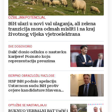
OZBILJAN POTENCIJAL
BiH ulazi u novi val ulaganja, ali zelena
tranzicija mora odmah misliti i na kraj
životnog vijeka vjetroelektrana
SVE DOGOVORIO
Dalić donio odluku o nastavku
karijere! Poznato koju
reprezentaciju preuzima
ISCRPNO OBRAZLOŽILI RAZLOGE
HSP BiH podnio apelaciju
Ustavnom sudu BiH protiv
ovjere kandidature Slavena
Kovačevića
OPTUŽBE SE NASTAVLJAJU
BUKNUO VERBALNI RAT Vučić i