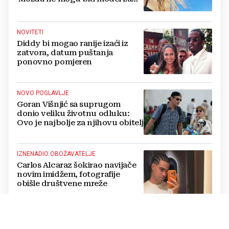
badiće, ali za britvice sam
stvorena'
NOVITETI
Diddy bi mogao ranije izaći iz
zatvora, datum puštanja
ponovno pomjeren
NOVO POGLAVLJE
Goran Višnjić sa suprugom
donio veliku životnu odluku:
Ovo je najbolje za njihovu obitelj
IZNENADIO OBOŽAVATELJE
Carlos Alcaraz šokirao navijače
novim imidžem, fotografije
obišle društvene mreže
„TRAG U BESKRAJU“
Koncert u Veloj Luci: Zapjevali