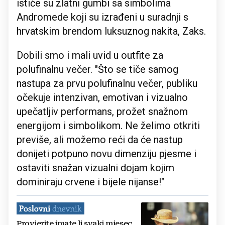
ističe su zlatni gumbi sa simbolima
Andromede koji su izrađeni u suradnji s
hrvatskim brendom luksuznog nakita, Zaks.
Dobili smo i mali uvid u outfite za
polufinalnu večer. "Što se tiče samog
nastupa za prvu polufinalnu večer, publiku
očekuje intenzivan, emotivan i vizualno
upečatljiv performans, prožet snažnom
energijom i simbolikom. Ne želimo otkriti
previše, ali možemo reći da će nastup
donijeti potpuno novu dimenziju pjesme i
ostaviti snažan vizualni dojam kojim
dominiraju crvene i bijele nijanse!"
Provjerite imate li svaki mjesec