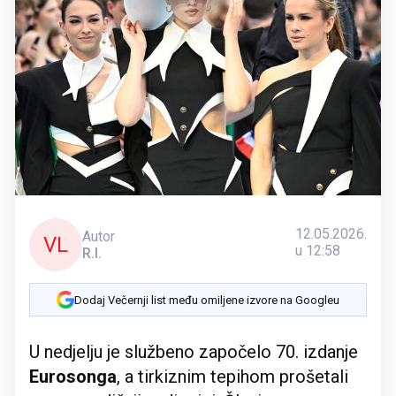
12.05.2026.
Autor
VL
u 12:58
R.I.
Dodaj Večernji list među omiljene izvore na Googleu
U nedjelju je službeno započelo 70. izdanje
Eurosonga
, a tirkiznim tepihom prošetali