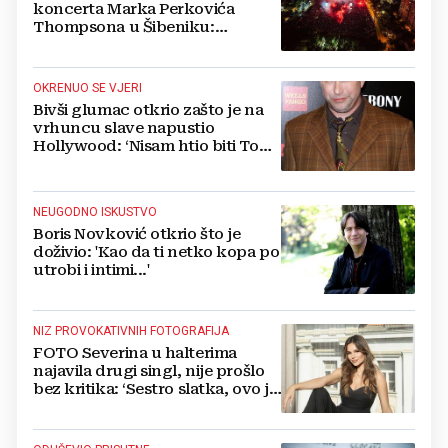
koncerta Marka Perkovića
Thompsona u Šibeniku:
Vatromet i skoro 30 000 ljudi
OKRENUO SE VJERI
Bivši glumac otkrio zašto je na
vrhuncu slave napustio
Hollywood: ‘Nisam htio biti Tom
Cruise‘
NEUGODNO ISKUSTVO
Boris Novković otkrio što je
doživio: 'Kao da ti netko kopa po
utrobi i intimi...'
NIZ PROVOKATIVNIH FOTOGRAFIJA
FOTO Severina u halterima
najavila drugi singl, nije prošlo
bez kritika: ‘Sestro slatka, ovo je
previše’