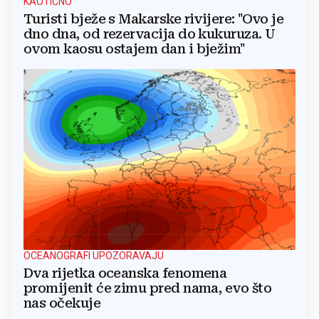
KAOTIČNO
Turisti bježe s Makarske rivijere: "Ovo je
dno dna, od rezervacija do kukuruza. U
ovom kaosu ostajem dan i bježim"
OCEANOGRAFI UPOZORAVAJU
Dva rijetka oceanska fenomena
promijenit će zimu pred nama, evo što
nas očekuje