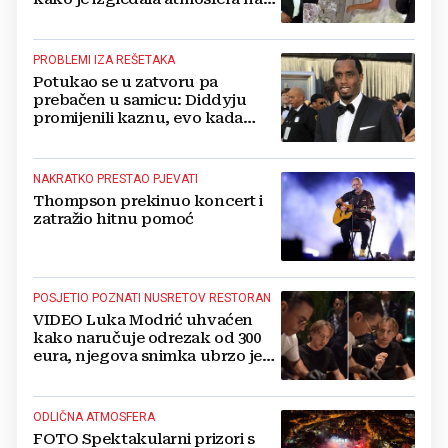
vjenčanju Tije Jurčić
PROBLEMI IZA REŠETAKA
Potukao se u zatvoru pa
prebačen u samicu: Diddyju
promijenili kaznu, evo kada
zapravo izlazi na slobodu!
NAKRATKO PRESTAO PJEVATI
Thompson prekinuo koncert i
zatražio hitnu pomoć
POSJETIO POZNATI NUSRETOV RESTORAN
VIDEO Luka Modrić uhvaćen
kako naručuje odrezak od 300
eura, njegova snimka ubrzo je
postala viralna
ODLIČNA ATMOSFERA
FOTO Spektakularni prizori s