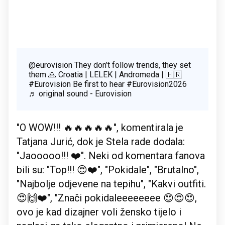
@eurovision
They don’t follow trends, they set
them 🙏 Croatia | LELEK | Andromeda | 🇭🇷
#Eurovision
Be first to hear
#Eurovision2026
♬ original sound - Eurovision
"O WOW!!! 🔥🔥🔥🔥🔥", komentirala je
Tatjana Jurić, dok je Stela rade dodala:
"Jaooooo!!! ❤️". Neki od komentara fanova
bili su: "Top!!! 😍❤️", "Pokidale", "Brutalno",
"Najbolje odjevene na tepihu", "Kakvi outfiti.
😍🙌❤️", "Znači pokidaleeeeeeee 😍😍😍,
ovo je kad dizajner voli žensko tijelo i