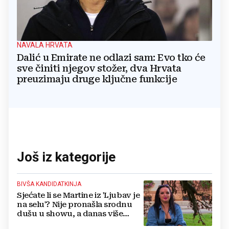
NAVALA HRVATA
Dalić u Emirate ne odlazi sam: Evo tko će
sve činiti njegov stožer, dva Hrvata
preuzimaju druge ključne funkcije
Još iz kategorije
BIVŠA KANDIDATKINJA
Sjećate li se Martine iz 'Ljubav je
na selu'? Nije pronašla srodnu
dušu u showu, a danas više
ovako ne izgleda