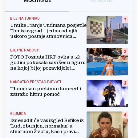
NAJČITANIJE
NAJNOVIJE
BILE NA TURNIRU
1
Unuke Franje Tuđmana posjetile
Tomislavgrad – jedna od njih
uskoro postaje stanovnica
Mrkodola
LJETNE RADOSTI
2
FOTO Poznata HRT-ovka u 53.
godini pokazala savršenu figuru
na kojoj bi joj pozavidjele i
znatno mlađe
NAKRATKO PRESTAO PJEVATI
3
Thompson prekinuo koncert i
zatražio hitnu pomoć
GLUMICA
4
Iznenadit će vas izgled Šefike iz
'Lud, zbunjen, normalan' u
stvarnom životu, kao i pravi
razlog njenog odlaska iz serije