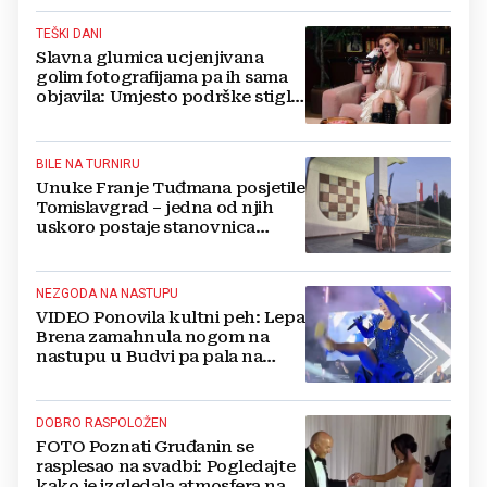
TEŠKI DANI
Slavna glumica ucjenjivana
golim fotografijama pa ih sama
objavila: Umjesto podrške stigle
optužbe, 'Slomilo me'
BILE NA TURNIRU
Unuke Franje Tuđmana posjetile
Tomislavgrad – jedna od njih
uskoro postaje stanovnica
Mrkodola
NEZGODA NA NASTUPU
VIDEO Ponovila kultni peh: Lepa
Brena zamahnula nogom na
nastupu u Budvi pa pala na
pozornici
DOBRO RASPOLOŽEN
FOTO Poznati Gruđanin se
rasplesao na svadbi: Pogledajte
kako je izgledala atmosfera na