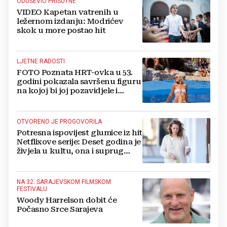
ODUŠEVIO PRISUTNE
VIDEO Kapetan vatrenih u
ležernom izdanju: Modrićev
skok u more postao hit
LJETNE RADOSTI
FOTO Poznata HRT-ovka u 53.
godini pokazala savršenu figuru
na kojoj bi joj pozavidjele i
znatno mlađe
OTVORENO JE PROGOVORILA
Potresna ispovijest glumice iz hit
Netflixove serije: Deset godina je
živjela u kultu, ona i suprug
imali su raspored za odnose...
NA 32. SARAJEVSKOM FILMSKOM
FESTIVALU
Woody Harrelson dobit će
Počasno Srce Sarajeva