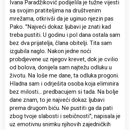
Ivana Paradžiković podijelila je tužne vijesti
sa svojim pratiteljima na društvenim
mrežama, otkrivši da je uginuo njezin pas
Pako. ''Najveći dokaz ljubavi je znati kad
treba pustiti. U godinu i pol dana ostala sam
bez dva prijatelja, člana obitelji. Tita sam
izgubila naglo. Nakon jedne noći
probdjevene uz njegov krevet, dok je cvilio
od bolova, donijela sam najtežu odluku u
životu. Na loše me dane, ta odluka progoni.
Hladna sam i odrješita osoba koja eliminira
bez milosti... predbacujem si tada. Na bolje
dane znam, to je najveći dokaz ljubavi
prema drugom biću. Ne pustiti ga da pati
zbog tvoje slabosti i sebičnosti'', napisala je
uz emotivnu snimku njihovih zajedničkih