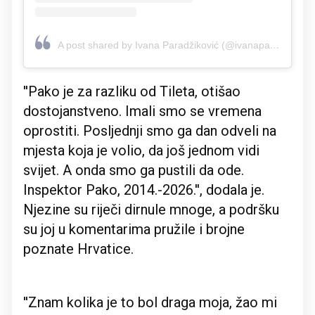
A post shared by Ivana Paradžiković (@ivanaparadzikovic)
''Pako je za razliku od Tileta, otišao
dostojanstveno. Imali smo se vremena
oprostiti. Posljednji smo ga dan odveli na
mjesta koja je volio, da još jednom vidi
svijet. A onda smo ga pustili da ode.
Inspektor Pako, 2014.-2026.'', dodala je.
Njezine su riječi dirnule mnoge, a podršku
su joj u komentarima pružile i brojne
poznate Hrvatice.
''Znam kolika je to bol draga moja, žao mi