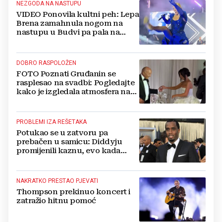
NEZGODA NA NASTUPU
VIDEO Ponovila kultni peh: Lepa
Brena zamahnula nogom na
nastupu u Budvi pa pala na
pozornici
DOBRO RASPOLOŽEN
FOTO Poznati Gruđanin se
rasplesao na svadbi: Pogledajte
kako je izgledala atmosfera na
vjenčanju Tije Jurčić
PROBLEMI IZA REŠETAKA
Potukao se u zatvoru pa
prebačen u samicu: Diddyju
promijenili kaznu, evo kada
zapravo izlazi na slobodu!
NAKRATKO PRESTAO PJEVATI
Thompson prekinuo koncert i
zatražio hitnu pomoć