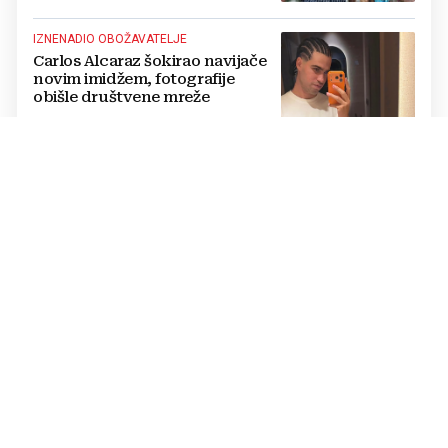
IZNENADIO OBOŽAVATELJE
Carlos Alcaraz šokirao navijače
novim imidžem, fotografije
obišle društvene mreže
„TRAG U BESKRAJU“
Koncert u Veloj Luci: Zapjevali
za Olivera Dragojevića pred
30.000 njegovih obožavatelja
OGLASILA SE NA DRUŠTVENIM MREŽAMA
Anđa Marić: Znam kako izgleda
tama. Ali znam i da uvijek postoji
put prema svjetlu
OBITELJSKO SLAVLJE
FOTO Velika sreća u obitelji
Ivana Perišića, čestitke pljušte: