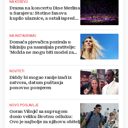
NA KOŠEVU
Drama na koncertu Dine Merlina
u Sarajevu: Stotine fanova
kupilo ulaznice, a ostali ispred
stadiona, evo što kaže
organizator
NA INSTAGRAMU
Domaća pjevačica pozirala u
bikiniju pa nasmijala pratitelje:
'Možda ne mogu biti model za
badiće, ali za britvice sam
stvorena'
NOVITETI
Diddy bi mogao ranije izaći iz
zatvora, datum puštanja
ponovno pomjeren
NOVO POGLAVLJE
Goran Višnjić sa suprugom
donio veliku životnu odluku:
Ovo je najbolje za njihovu obitelj