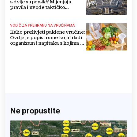
s dvije supersile? Mijenjaju
pravila i uvode taktičko
nuklearno oružje
VODIČ ZA PREHRANU NA VRUĆINAMA
Kako preživjeti paklene vrućine:
Ovdje je popis hrane koja hladi
organizam i napitaka s kojima si
činite 'medvjeđu uslugu'
Ne propustite