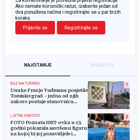
Za komentiranje je potrebna prijava/registracija.
Ako nemate korisnički račun, izaberite jedan od
dva ponuđena načina i registrirajte se u par brzih
koraka.
Prijavite se
Registrirajte se
NAJČITANIJE
NAJNOVIJE
BILE NA TURNIRU
1
Unuke Franje Tuđmana posjetile
Tomislavgrad – jedna od njih
uskoro postaje stanovnica
Mrkodola
LJETNE RADOSTI
2
FOTO Poznata HRT-ovka u 53.
godini pokazala savršenu figuru
na kojoj bi joj pozavidjele i
znatno mlađe