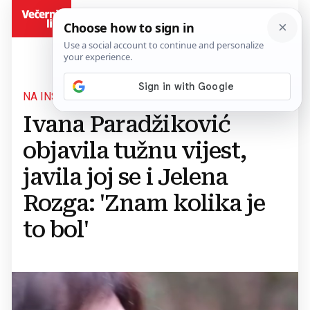
BiH
NA INSTAGRAMU
Ivana Paradžiković
objavila tužnu vijest,
javila joj se i Jelena
Rozga: 'Znam kolika je
to bol'