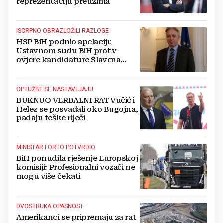
reprezentaciju preuzima
ISCRPNO OBRAZLOŽILI RAZLOGE
HSP BiH podnio apelaciju
Ustavnom sudu BiH protiv
ovjere kandidature Slavena
Kovačevića
OPTUŽBE SE NASTAVLJAJU
BUKNUO VERBALNI RAT Vučić i
Helez se posvađali oko Bugojna,
padaju teške riječi
MINISTAR FORTO POTVRDIO
BiH ponudila rješenje Europskoj
komisiji: Profesionalni vozači ne
mogu više čekati
DVOSTRUKA OPASNOST
Amerikanci se pripremaju za rat