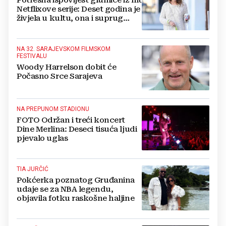
Netflixove serije: Deset godina je
živjela u kultu, ona i suprug
imali su raspored za odnose...
NA 32. SARAJEVSKOM FILMSKOM
FESTIVALU
Woody Harrelson dobit će
Počasno Srce Sarajeva
NA PREPUNOM STADIONU
FOTO Održan i treći koncert
Dine Merlina: Deseci tisuća ljudi
pjevalo uglas
TIA JURČIĆ
Pokćerka poznatog Gruđanina
udaje se za NBA legendu,
objavila fotku raskošne haljine