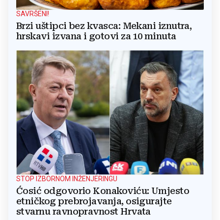
SAVRŠENI!
Brzi uštipci bez kvasca: Mekani iznutra,
hrskavi izvana i gotovi za 10 minuta
STOP IZBORNOM INŽENJERINGU
Ćosić odgovorio Konakoviću: Umjesto
etničkog prebrojavanja, osigurajte
stvarnu ravnopravnost Hrvata