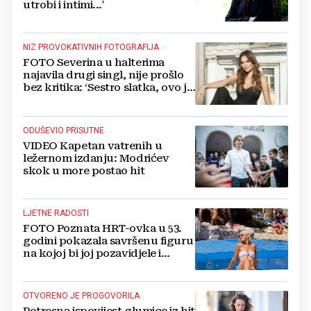
utrobi i intimi...'
NIZ PROVOKATIVNIH FOTOGRAFIJA
FOTO Severina u halterima
najavila drugi singl, nije prošlo
bez kritika: ‘Sestro slatka, ovo je
previše’
ODUŠEVIO PRISUTNE
VIDEO Kapetan vatrenih u
ležernom izdanju: Modrićev
skok u more postao hit
LJETNE RADOSTI
FOTO Poznata HRT-ovka u 53.
godini pokazala savršenu figuru
na kojoj bi joj pozavidjele i
znatno mlađe
OTVORENO JE PROGOVORILA
Potresna ispovijest glumice iz hit