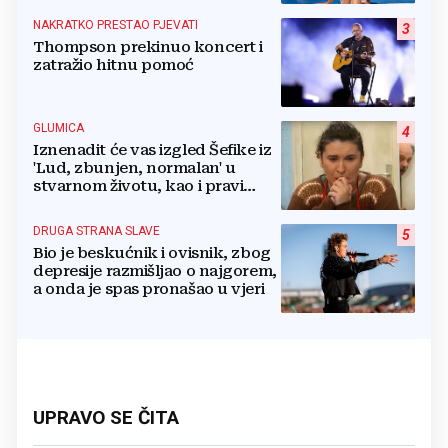
NAKRATKO PRESTAO PJEVATI
3
Thompson prekinuo koncert i
zatražio hitnu pomoć
GLUMICA
4
Iznenadit će vas izgled Šefike iz
'Lud, zbunjen, normalan' u
stvarnom životu, kao i pravi
razlog njenog odlaska iz serije
DRUGA STRANA SLAVE
5
Bio je beskućnik i ovisnik, zbog
depresije razmišljao o najgorem,
a onda je spas pronašao u vjeri
UPRAVO SE ČITA