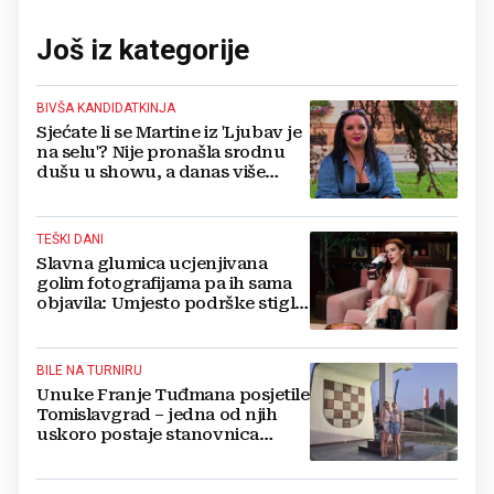
Još iz kategorije
BIVŠA KANDIDATKINJA
Sjećate li se Martine iz 'Ljubav je
na selu'? Nije pronašla srodnu
dušu u showu, a danas više
ovako ne izgleda
TEŠKI DANI
Slavna glumica ucjenjivana
golim fotografijama pa ih sama
objavila: Umjesto podrške stigle
optužbe, 'Slomilo me'
BILE NA TURNIRU
Unuke Franje Tuđmana posjetile
Tomislavgrad – jedna od njih
uskoro postaje stanovnica
Mrkodola