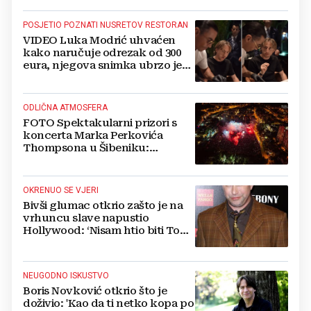
POSJETIO POZNATI NUSRETOV RESTORAN
VIDEO Luka Modrić uhvaćen
kako naručuje odrezak od 300
eura, njegova snimka ubrzo je
postala viralna
ODLIČNA ATMOSFERA
FOTO Spektakularni prizori s
koncerta Marka Perkovića
Thompsona u Šibeniku:
Vatromet i skoro 30 000 ljudi
OKRENUO SE VJERI
Bivši glumac otkrio zašto je na
vrhuncu slave napustio
Hollywood: ‘Nisam htio biti Tom
Cruise‘
NEUGODNO ISKUSTVO
Boris Novković otkrio što je
doživio: 'Kao da ti netko kopa po