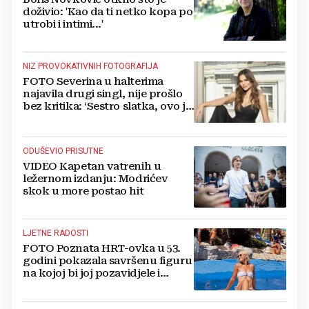
doživio: 'Kao da ti netko kopa po
utrobi i intimi...'
NIZ PROVOKATIVNIH FOTOGRAFIJA
FOTO Severina u halterima
najavila drugi singl, nije prošlo
bez kritika: ‘Sestro slatka, ovo je
previše’
ODUŠEVIO PRISUTNE
VIDEO Kapetan vatrenih u
ležernom izdanju: Modrićev
skok u more postao hit
LJETNE RADOSTI
FOTO Poznata HRT-ovka u 53.
godini pokazala savršenu figuru
na kojoj bi joj pozavidjele i
znatno mlađe