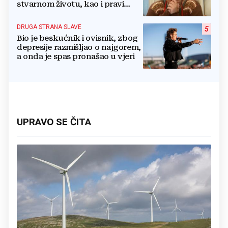
stvarnom životu, kao i pravi
razlog njenog odlaska iz serije
DRUGA STRANA SLAVE
5
Bio je beskućnik i ovisnik, zbog
depresije razmišljao o najgorem,
a onda je spas pronašao u vjeri
UPRAVO SE ČITA