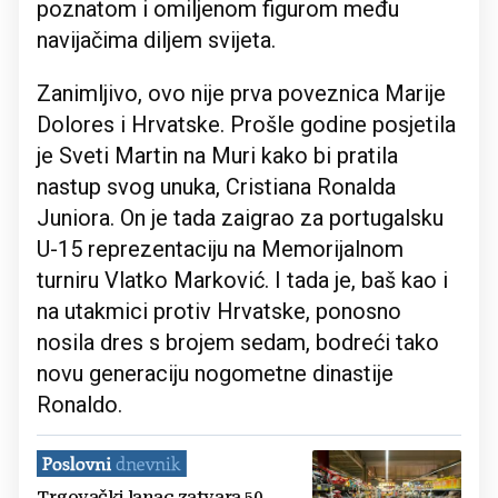
poznatom i omiljenom figurom među
navijačima diljem svijeta.
Zanimljivo, ovo nije prva poveznica Marije
Dolores i Hrvatske. Prošle godine posjetila
je Sveti Martin na Muri kako bi pratila
nastup svog unuka, Cristiana Ronalda
Juniora. On je tada zaigrao za portugalsku
U-15 reprezentaciju na Memorijalnom
turniru Vlatko Marković. I tada je, baš kao i
na utakmici protiv Hrvatske, ponosno
nosila dres s brojem sedam, bodreći tako
novu generaciju nogometne dinastije
Ronaldo.
Trgovački lanac zatvara 50