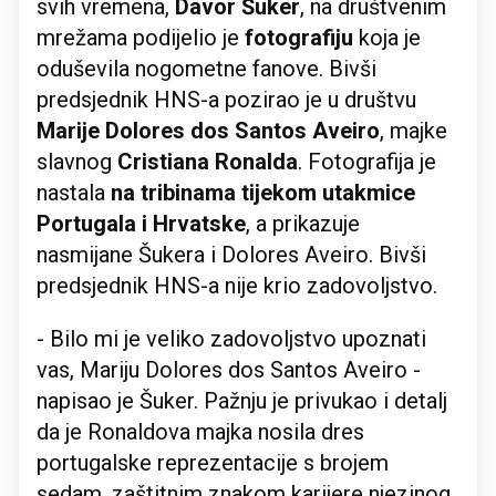
svih vremena,
Davor Šuker
, na društvenim
mrežama podijelio je
fotografiju
koja je
oduševila nogometne fanove. Bivši
predsjednik HNS-a pozirao je u društvu
Marije Dolores dos Santos Aveiro
, majke
slavnog
Cristiana Ronalda
. Fotografija je
nastala
na tribinama tijekom utakmice
Portugala i Hrvatske
, a prikazuje
nasmijane Šukera i Dolores Aveiro. Bivši
predsjednik HNS-a nije krio zadovoljstvo.
- Bilo mi je veliko zadovoljstvo upoznati
vas, Mariju Dolores dos Santos Aveiro -
napisao je Šuker. Pažnju je privukao i detalj
da je Ronaldova majka nosila dres
portugalske reprezentacije s brojem
sedam, zaštitnim znakom karijere njezinog