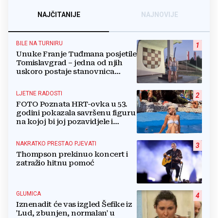
NAJČITANIJE
NAJNOVIJE
BILE NA TURNIRU
1
Unuke Franje Tuđmana posjetile
Tomislavgrad – jedna od njih
uskoro postaje stanovnica
Mrkodola
LJETNE RADOSTI
2
FOTO Poznata HRT-ovka u 53.
godini pokazala savršenu figuru
na kojoj bi joj pozavidjele i
znatno mlađe
NAKRATKO PRESTAO PJEVATI
3
Thompson prekinuo koncert i
zatražio hitnu pomoć
GLUMICA
4
Iznenadit će vas izgled Šefike iz
'Lud, zbunjen, normalan' u