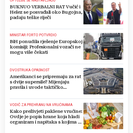
OPTUŽBE SE NASTAVLJAJU
BUKNUO VERBALNI RAT Vučić i
Helez se posvađali oko Bugojna,
padaju teške riječi
MINISTAR FORTO POTVRDIO
BiH ponudila rješenje Europskoj
komisiji: Profesionalni vozači ne
mogu više čekati
DVOSTRUKA OPASNOST
Amerikanci se pripremaju za rat
s dvije supersile? Mijenjaju
pravila i uvode taktičko
nuklearno oružje
VODIČ ZA PREHRANU NA VRUĆINAMA
Kako preživjeti paklene vrućine:
Ovdje je popis hrane koja hladi
organizam i napitaka s kojima si
činite 'medvjeđu uslugu'