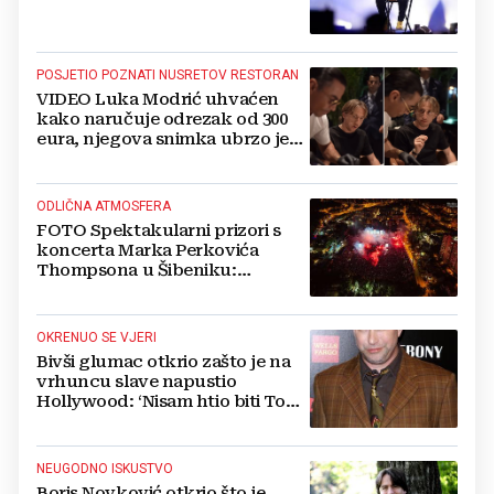
POSJETIO POZNATI NUSRETOV RESTORAN
VIDEO Luka Modrić uhvaćen
kako naručuje odrezak od 300
eura, njegova snimka ubrzo je
postala viralna
ODLIČNA ATMOSFERA
FOTO Spektakularni prizori s
koncerta Marka Perkovića
Thompsona u Šibeniku:
Vatromet i skoro 30 000 ljudi
OKRENUO SE VJERI
Bivši glumac otkrio zašto je na
vrhuncu slave napustio
Hollywood: ‘Nisam htio biti Tom
Cruise‘
NEUGODNO ISKUSTVO
Boris Novković otkrio što je