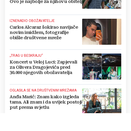
Ovo je najbolje za njihovu obitelj
IZNENADIO OBOŽAVATELJE
Carlos Alcaraz šokirao navijače
novim imidžem, fotografije
obišle društvene mreže
„TRAG U BESKRAJU“
Koncert u Veloj Luci: Zapjevali
za Olivera Dragojevića pred
30.000 njegovih obožavatelja
OGLASILA SE NA DRUŠTVENIM MREŽAMA
Anđa Marić: Znam kako izgleda
tama. Ali znam i da uvijek postoji
put prema svjetlu
OBITELJSKO SLAVLJE