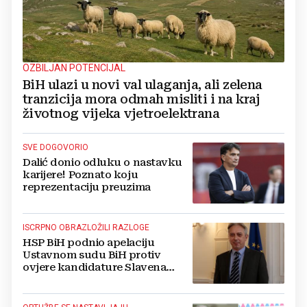
OZBILJAN POTENCIJAL
BiH ulazi u novi val ulaganja, ali zelena
tranzicija mora odmah misliti i na kraj
životnog vijeka vjetroelektrana
SVE DOGOVORIO
Dalić donio odluku o nastavku
karijere! Poznato koju
reprezentaciju preuzima
ISCRPNO OBRAZLOŽILI RAZLOGE
HSP BiH podnio apelaciju
Ustavnom sudu BiH protiv
ovjere kandidature Slavena
Kovačevića