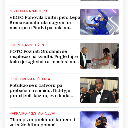
NEZGODA NA NASTUPU
VIDEO Ponovila kultni peh: Lepa
Brena zamahnula nogom na
nastupu u Budvi pa pala na
pozornici
DOBRO RASPOLOŽEN
FOTO Poznati Gruđanin se
rasplesao na svadbi: Pogledajte
kako je izgledala atmosfera na
vjenčanju Tije Jurčić
PROBLEMI IZA REŠETAKA
Potukao se u zatvoru pa
prebačen u samicu: Diddyju
promijenili kaznu, evo kada
zapravo izlazi na slobodu!
NAKRATKO PRESTAO PJEVATI
Thompson prekinuo koncert i
zatražio hitnu pomoć