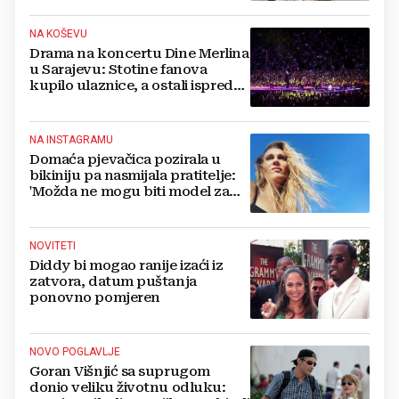
NA KOŠEVU
Drama na koncertu Dine Merlina
u Sarajevu: Stotine fanova
kupilo ulaznice, a ostali ispred
stadiona, evo što kaže
organizator
NA INSTAGRAMU
Domaća pjevačica pozirala u
bikiniju pa nasmijala pratitelje:
'Možda ne mogu biti model za
badiće, ali za britvice sam
stvorena'
NOVITETI
Diddy bi mogao ranije izaći iz
zatvora, datum puštanja
ponovno pomjeren
NOVO POGLAVLJE
Goran Višnjić sa suprugom
donio veliku životnu odluku: