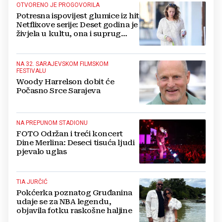
OTVORENO JE PROGOVORILA
Potresna ispovijest glumice iz hit
Netflixove serije: Deset godina je
živjela u kultu, ona i suprug
imali su raspored za odnose...
NA 32. SARAJEVSKOM FILMSKOM
FESTIVALU
Woody Harrelson dobit će
Počasno Srce Sarajeva
NA PREPUNOM STADIONU
FOTO Održan i treći koncert
Dine Merlina: Deseci tisuća ljudi
pjevalo uglas
TIA JURČIĆ
Pokćerka poznatog Gruđanina
udaje se za NBA legendu,
objavila fotku raskošne haljine