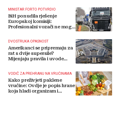
MINISTAR FORTO POTVRDIO
BiH ponudila rješenje
Europskoj komisiji:
Profesionalni vozači ne mogu
više čekati
DVOSTRUKA OPASNOST
Amerikanci se pripremaju za
rat s dvije supersile?
Mijenjaju pravila i uvode
taktičko nuklearno oružje
VODIČ ZA PREHRANU NA VRUĆINAMA
Kako preživjeti paklene
vrućine: Ovdje je popis hrane
koja hladi organizam i
napitaka s kojima si činite
'medvjeđu uslugu'