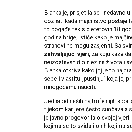
Blanka je, prisjetila se, nedavno 
doznati kada majčinstvo postaje l
to događa tek s djetetovih 18 godi
godina brige, ističe kako je majči
strahovi ne mogu zasjeniti. Sa s
zahvaljujući vjeri
, za koju kaže da
neizostavan dio njezina života i s
Blanka otkriva kako joj je to najdr
sebe i vlastitu „pustinju“ koja je,
mnogočemu naučiti.
Jedna od naših najtrofejnijih spor
tijekom karijere često suočavala s 
je javno progovorila o svojoj vjeri
kojima se to sviđa i onih kojima se