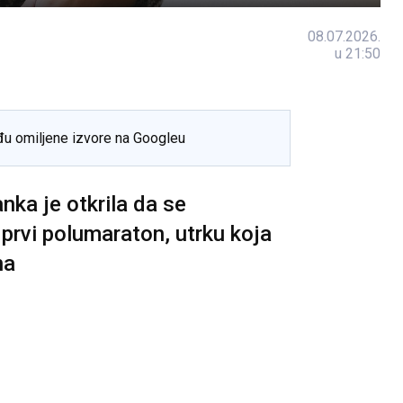
08.07.2026.
u 21:50
đu omiljene izvore na Googleu
ka je otkrila da se
 prvi polumaraton, utrku koja
na