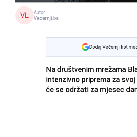
Autor
VL
Vecernji.ba
Dodaj Večernji list me
Na društvenim mrežama Blan
intenzivno priprema za svoj
će se održati za mjesec da