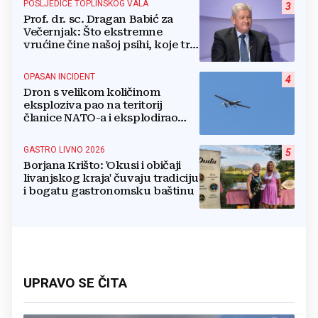
POSLJEDICE TOPLINSKOG VALA
3
Prof. dr. sc. Dragan Babić za
Večernjak: Što ekstremne
vrućine čine našoj psihi, koje tri
namirnice trebamo jesti, kako se
boriti...
OPASAN INCIDENT
4
Dron s velikom količinom
eksploziva pao na teritorij
članice NATO-a i eksplodirao
blizu plinovoda
GASTRO LIVNO 2026
5
Borjana Krišto: 'Okusi i običaji
livanjskog kraja' čuvaju tradiciju
i bogatu gastronomsku baštinu
UPRAVO SE ČITA