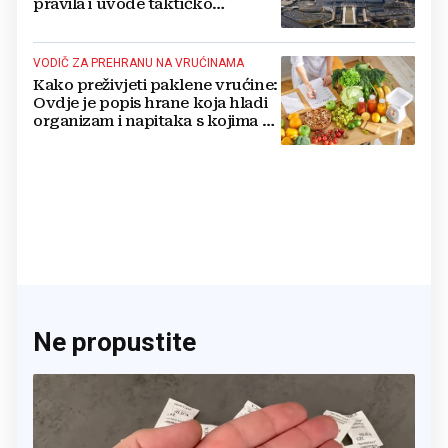
pravila i uvode taktičko
nuklearno oružje
VODIČ ZA PREHRANU NA VRUĆINAMA
Kako preživjeti paklene vrućine:
Ovdje je popis hrane koja hladi
organizam i napitaka s kojima si
činite 'medvjeđu uslugu'
Ne propustite