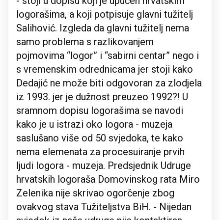
- stoji u dopisu koji je upućen hrvatskim
logorašima, a koji potpisuje glavni tužitelj
Salihović. Izgleda da glavni tužitelj nema
samo problema s razlikovanjem
pojmovima “logor” i “sabirni centar” nego i
s vremenskim odrednicama jer stoji kako
Dedajić ne može biti odgovoran za zlodjela
iz 1993. jer je dužnost preuzeo 1992?! U
sramnom dopisu logorašima se navodi
kako je u istrazi oko logora - muzeja
saslušano više od 50 svjedoka, te kako
nema elemenata za procesuiranje prvih
ljudi logora - muzeja. Predsjednik Udruge
hrvatskih logoraša Domovinskog rata Miro
Zelenika nije skrivao ogorčenje zbog
ovakvog stava Tužiteljstva BiH. - Nijedan