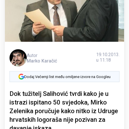
19.10.2013.
Autor
u 11:18
Marko Karačić
Dodaj Večernji list među omiljene izvore na Googleu
Dok tužitelj Salihović tvrdi kako je u
istrazi ispitano 50 svjedoka, Mirko
Zelenika poručuje kako nitko iz Udruge
hrvatskih logoraša nije pozivan za
davanje iskaza