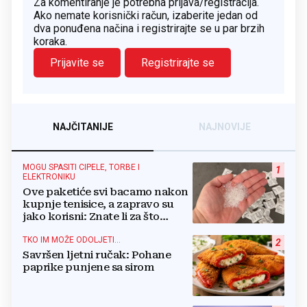
Za komentiranje je potrebna prijava/registracija.
Ako nemate korisnički račun, izaberite jedan od
dva ponuđena načina i registrirajte se u par brzih
koraka.
Prijavite se
Registrirajte se
NAJČITANIJE
NAJNOVIJE
MOGU SPASITI CIPELE, TORBE I
1
ELEKTRONIKU
Ove paketiće svi bacamo nakon
kupnje tenisice, a zapravo su
jako korisni: Znate li za što
služe?
TKO IM MOŽE ODOLJETI...
2
Savršen ljetni ručak: Pohane
paprike punjene sa sirom