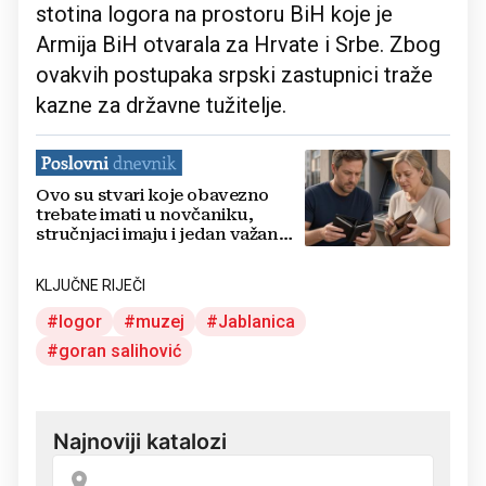
stotina logora na prostoru BiH koje je
Armija BiH otvarala za Hrvate i Srbe. Zbog
ovakvih postupaka srpski zastupnici traže
kazne za državne tužitelje.
Ovo su stvari koje obavezno
trebate imati u novčaniku,
stručnjaci imaju i jedan važan
savjet
KLJUČNE RIJEČI
logor
muzej
Jablanica
goran salihović