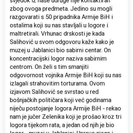
svjedok iz naše udruge nije kontaktiran
zbog ovoga predmeta. Jedino su mogli
razgovarati s 50 pripadnika Armije BiH i
ostalima koji su nas stavljali u logore i
maltretirali. Vrhunac drskosti je kada
Salihović u svom odgovoru kaže kako je
muzej u Jablanici bio sabirni centar. On
koncentracijski logor naziva sabirnim
centrom. On želi s tim smanjiti
odgovornost vojnika Armije BiH koji su nas
izlagali strahovitim torturama. Ovom
izjavom Salihović se svrstao u red
bošnjačkih političara koji već godinama
niječu postojanje logora Armije BiH - rekao
nam je jučer Zelenika koji je prošao kroz tri
logora tijekom rata, a jedan od njih je bio