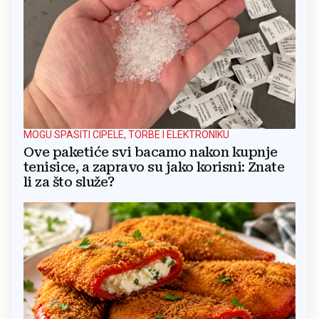
MOGU SPASITI CIPELE, TORBE I ELEKTRONIKU
Ove paketiće svi bacamo nakon kupnje
tenisice, a zapravo su jako korisni: Znate
li za što služe?