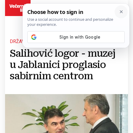
BiH
DRŽAVNO TUŽITELJSTVO
Salihović logor - muzej
u Jablanici proglasio
sabirnim centrom