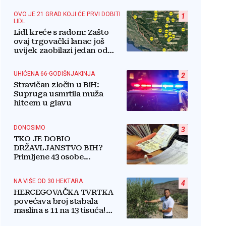
OVO JE 21 GRAD KOJI ĆE PRVI DOBITI
1
LIDL
Lidl kreće s radom: Zašto
ovaj trgovački lanac još
uvijek zaobilazi jedan od
najvećih gradova u BiH?
UHIĆENA 66-GODIŠNJAKINJA
2
Stravičan zločin u BiH:
Supruga usmrtila muža
hitcem u glavu
DONOSIMO
3
TKO JE DOBIO
DRŽAVLJANSTVO BIH?
Primljene 43 osobe...
NA VIŠE OD 30 HEKTARA
4
HERCEGOVAČKA TVRTKA
povećava broj stabala
maslina s 11 na 13 tisuća!
Iznenadit ćete se kako ih