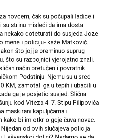
i za novcem, čak su počupali ladice i
i su strinu misleći da ima dosta
ela nekako doteturati do susjeda Joze
o mene i policiju- kaže Matković.
nakon što joj je preminuo suprug
, što su razbojnici vjerojatno znali.
sličan način pretučen i povratnik
vničkom Podstinju. Njemu su u sred
0 KM, zamotali ga u tepih i ubacili u
ada ga je posjetio susjed. Slična
nju kod Viteza 4. 7. Stipu Filipovića
a maskirani kapuljičama i
m kako bi im otkrio gdje čuva novac.
 Nijedan od ovih slučajeva policija
e u Lašvanskoj dolini? Nadamo se da