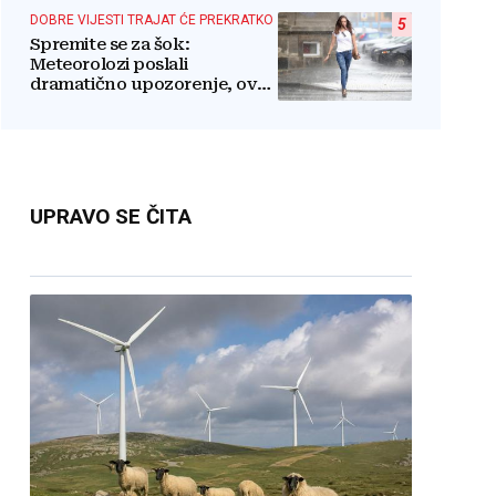
štite
DOBRE VIJESTI TRAJAT ĆE PREKRATKO
5
Spremite se za šok:
Meteorolozi poslali
dramatično upozorenje, ovo
nikome neće odgovarati
UPRAVO SE ČITA