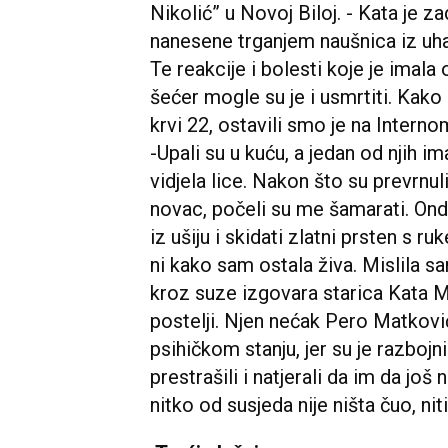
Nikolić” u Novoj Biloj. - Kata je z
nanesene trganjem naušnica iz uha, 
Te reakcije i bolesti koje je imala od
šećer mogle su je i usmrtiti. Kako 
krvi 22, ostavili smo je na Interno
-Upali su u kuću, a jedan od njih 
vidjela lice. Nakon što su prevrnul
novac, počeli su me šamarati. Onda
iz ušiju i skidati zlatni prsten s 
ni kako sam ostala živa. Mislila sa
kroz suze izgovara starica Kata M
postelji. Njen nećak Pero Matkovi
psihičkom stanju, jer su je razbojni
prestrašili i natjerali da im da još
nitko od susjeda nije ništa čuo, niti