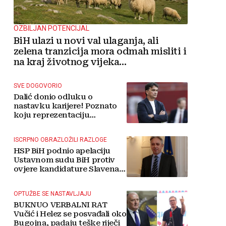
OZBILJAN POTENCIJAL
BiH ulazi u novi val ulaganja, ali
zelena tranzicija mora odmah misliti i
na kraj životnog vijeka
vjetroelektrana
SVE DOGOVORIO
Dalić donio odluku o
nastavku karijere! Poznato
koju reprezentaciju
preuzima
ISCRPNO OBRAZLOŽILI RAZLOGE
HSP BiH podnio apelaciju
Ustavnom sudu BiH protiv
ovjere kandidature Slavena
Kovačevića
OPTUŽBE SE NASTAVLJAJU
BUKNUO VERBALNI RAT
Vučić i Helez se posvađali oko
Bugojna, padaju teške riječi