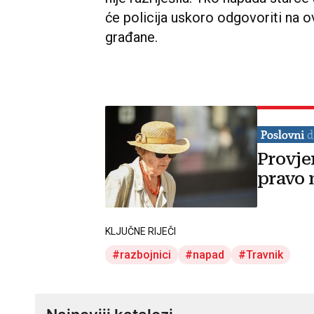
će policija uskoro odgovoriti na o
građane.
Provje
pravo 
KLJUČNE RIJEČI
razbojnici
napad
Travnik