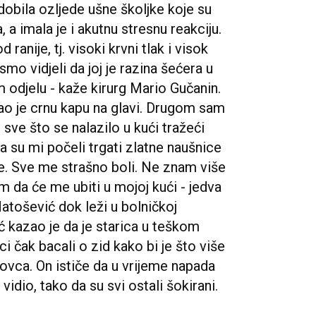
adobila ozljede ušne školjke koje su
a imala je i akutnu stresnu reakciju.
 ranije, tj. visoki krvni tlak i visok
smo vidjeli da joj je razina šećera u
m odjelu - kaže kirurg Mario Gučanin.
imao je crnu kapu na glavi. Drugom sam
i sve što se nalazilo u kući tražeći
 su mi počeli trgati zlatne naušnice
ruke. Sve me strašno boli. Ne znam više
m da će me ubiti u mojoj kući - jedva
atošević dok leži u bolničkoj
ć kazao je da je starica u teškom
ci čak bacali o zid kako bi je što više
 novca. On ističe da u vrijeme napada
 vidio, tako da su svi ostali šokirani.