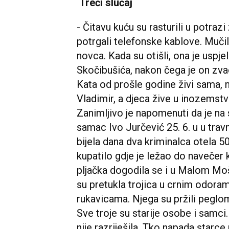
Treći slučaj
- Čitavu kuću su rasturili u potraz
potrgali telefonske kablove. Mučil
novca. Kada su otišli, ona je uspj
Skočibušića, nakon čega je on zva
Kata od prošle godine živi sama, 
Vladimir, a djeca žive u inozemstvu
Zanimljivo je napomenuti da je na 
samac Ivo Jurčević 25. 6. u u tra
bijela dana dva kriminalca otela 50
kupatilo gdje je ležao do navečer k
pljačka dogodila se i u Malom Mošu
su pretukla trojica u crnim odoram
rukavicama. Njega su pržili peglo
Sve troje su starije osobe i samci.
nije razriješila. Tko napada starc