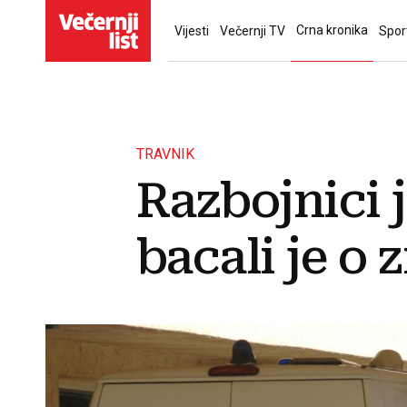
Crna kronika
Vijesti
Večernji TV
Spor
TRAVNIK
Razbojnici j
bacali je o 