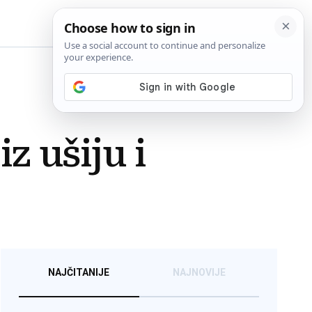
BiH
z ušiju i
NAJČITANIJE
NAJNOVIJE