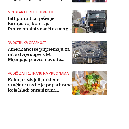
MINISTAR FORTO POTVRDIO
BiH ponudila rješenje
Europskoj komisiji:
Profesionalni vozači ne mogu
više čekati
DVOSTRUKA OPASNOST
Amerikanci se pripremaju za
rat s dvije supersile?
Mijenjaju pravila i uvode
taktičko nuklearno oružje
VODIČ ZA PREHRANU NA VRUĆINAMA
Kako preživjeti paklene
vrućine: Ovdje je popis hrane
koja hladi organizam i
napitaka s kojima si činite
'medvjeđu uslugu'