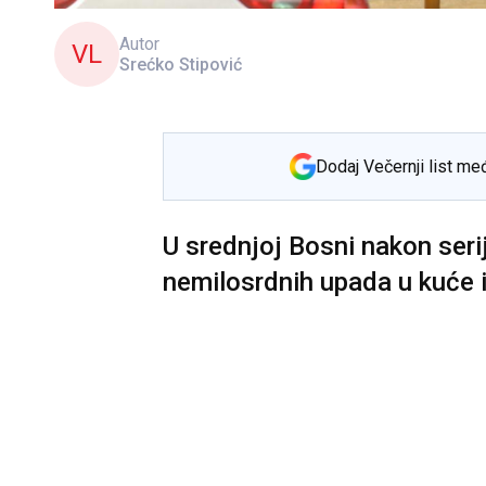
Autor
VL
Srećko Stipović
Dodaj Večernji list me
U srednjoj Bosni nakon seri
nemilosrdnih upada u kuće 