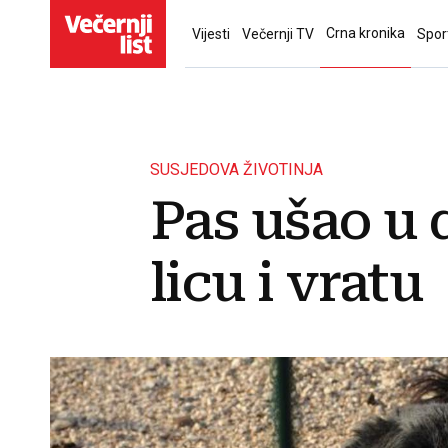
Crna kronika
Vijesti
Večernji TV
Spor
SUSJEDOVA ŽIVOTINJA
Pas ušao u d
licu i vratu