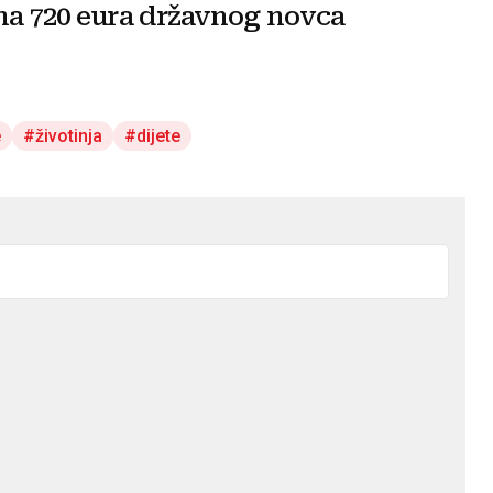
na 720 eura državnog novca
e
životinja
dijete