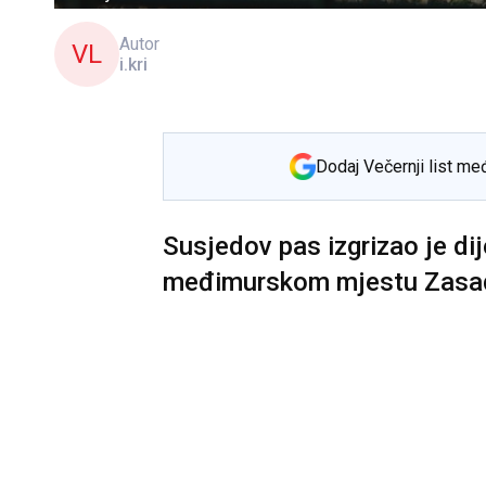
Autor
VL
i.kri
Dodaj Večernji list me
Susjedov pas izgrizao je dije
međimurskom mjestu Zasa