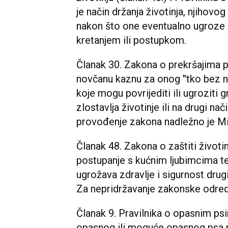
je način držanja životinja, njihovo
nakon što one eventualno ugroze ž
kretanjem ili postupkom.
Članak 30. Zakona o prekršajima p
novčanu kaznu za onog ''tko bez n
koje mogu povrijediti ili ugroziti 
zlostavlja životinje ili na drugi nač
provođenje zakona nadležno je Min
Članak 48. Zakona o zaštiti životin
postupanje s kućnim ljubimcima te 
ugrožava zdravlje i sigurnost drugih
Za nepridržavanje zakonske odred
Članak 9. Pravilnika o opasnim psi
opasnog ili moguće opasnog psa n