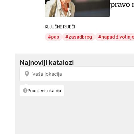
pravo 
KLJUČNE RIJEČI
pas
zasadbreg
napad životinj