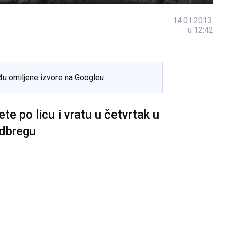
14.01.2013.
u 12:42
đu omiljene izvore na Googleu
te po licu i vratu u četvrtak u
dbregu