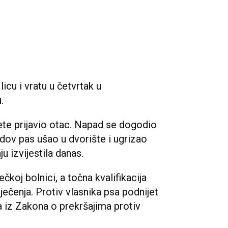
licu i vratu u četvrtak u
.
ijete prijavio otac. Napad se dogodio
edov pas ušao u dvorište i ugrizao
u izvijestila danas.
koj bolnici, a točna kvalifikacija
ječenja. Protiv vlasnika psa podnijet
a iz Zakona o prekršajima protiv