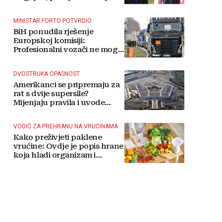
MINISTAR FORTO POTVRDIO
BiH ponudila rješenje
Europskoj komisiji:
Profesionalni vozači ne mogu
više čekati
DVOSTRUKA OPASNOST
Amerikanci se pripremaju za
rat s dvije supersile?
Mijenjaju pravila i uvode
taktičko nuklearno oružje
VODIČ ZA PREHRANU NA VRUĆINAMA
Kako preživjeti paklene
vrućine: Ovdje je popis hrane
koja hladi organizam i
napitaka s kojima si činite
'medvjeđu uslugu'