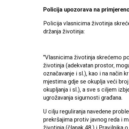
Policija upozorava na primjereno
Policija vlasnicima životinja skre
držanja životinja:
"Vlasnicima životinja skrećemo po
životinja (adekvatan prostor, mogu
označavanje i sl.), kao i na način 
mjestima gdje se okuplja veći broj l
okupljanja i sl.), a sve s ciljem iz
ugrožavanja sigurnosti građana.
U cilju reguliranja navedene pro
prekršajima protiv javnog reda i mi
životinja (članak 48.) i Pravilnika 