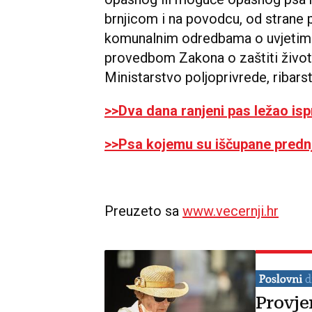
brnjicom i na povodcu, od strane 
komunalnim odredbama o uvjetima 
provedbom Zakona o zaštiti životi
Ministarstvo poljoprivrede, ribarstv
>>Dva dana ranjeni pas ležao is
>>Psa kojemu su iščupane prednj
Preuzeto sa
www.vecernji.hr
Provje