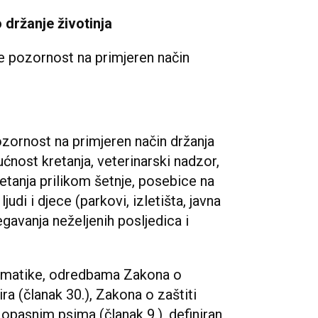
 držanje životinja
će pozornost na primjeren način
zornost na primjeren način držanja
ćnost kretanja, veterinarski nadzor,
kretanja prilikom šetnje, posebice na
judi i djece (parkovi, izletišta, javna
bjegavanja neželjenih posljedica i
blematike, odredbama Zakona o
ra (članak 30.), Zakona o zaštiti
o opasnim psima (članak 9.), definiran