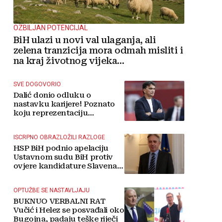
OZBILJAN POTENCIJAL
BiH ulazi u novi val ulaganja, ali
zelena tranzicija mora odmah misliti i
na kraj životnog vijeka
vjetroelektrana
SVE DOGOVORIO
Dalić donio odluku o
nastavku karijere! Poznato
koju reprezentaciju
preuzima
ISCRPNO OBRAZLOŽILI RAZLOGE
HSP BiH podnio apelaciju
Ustavnom sudu BiH protiv
ovjere kandidature Slavena
Kovačevića
OPTUŽBE SE NASTAVLJAJU
BUKNUO VERBALNI RAT
Vučić i Helez se posvađali oko
Bugojna, padaju teške riječi