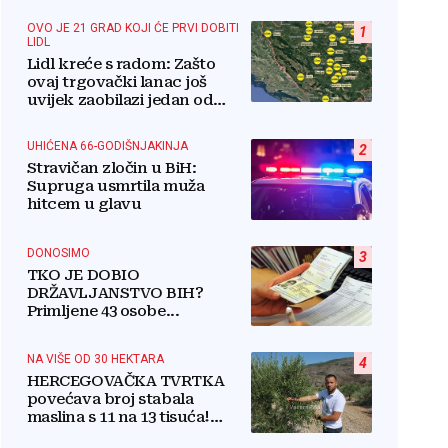
OVO JE 21 GRAD KOJI ĆE PRVI DOBITI
1
LIDL
Lidl kreće s radom: Zašto
ovaj trgovački lanac još
uvijek zaobilazi jedan od
najvećih gradova u BiH?
UHIĆENA 66-GODIŠNJAKINJA
2
Stravičan zločin u BiH:
Supruga usmrtila muža
hitcem u glavu
DONOSIMO
3
TKO JE DOBIO
DRŽAVLJANSTVO BIH?
Primljene 43 osobe...
NA VIŠE OD 30 HEKTARA
4
HERCEGOVAČKA TVRTKA
povećava broj stabala
maslina s 11 na 13 tisuća!
Iznenadit ćete se kako ih