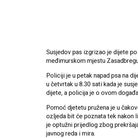
Susjedov pas izgrizao je dijete po 
međimurskom mjestu Zasadbregu
Policiji je u petak napad psa na d
u četvrtak u 8.30 sati kada je susj
dijete, a policija je o ovom događaj
Pomoć djetetu pružena je u čakoveč
ozljeda bit će poznata tek nakon li
je optužni prijedlog zbog prekršaj
javnog reda i mira.