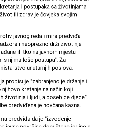
g kretanja i postupaka sa životinjama,
ivot ili zdravlje čovjeka svojim
rotiv javnog reda i mira predviđa
adzora i neoprezno drži životinje
građane ili tko na javnom mjestu
in s njima loše postupa''. Za
istarstvo unutarnjih poslova.
ja propisuje ''zabranjeno je držanje i
njihovo kretanje na način koji
 životinja i ljudi, a posebice djece''.
be predviđena je novčana kazna.
ma predviđa da je ''izvođenje
a javne površine dopušteno jedino s