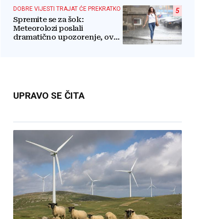
štite
DOBRE VIJESTI TRAJAT ĆE PREKRATKO
5
Spremite se za šok:
Meteorolozi poslali
dramatično upozorenje, ovo
nikome neće odgovarati
UPRAVO SE ČITA