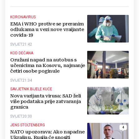
KORONAVIRUS
EMA i WHO protive se preranim
odlukama u vezi nove vraijante
covida-19
SVIJET
21:42
KOD DEČANA
Oružani napad na autobus s
učenicima na Kosovu, najmanje
četiri osobe poginule
SVIJET
21:34
SAVJETNIK BIJELE KUĆE
Nova varijanta virusa: SAD želi
više podataka prije zatvaranja
granica
SVIJET
20:30
JENS STOLTENBERG
4
NATO upozorava: Ako napadne
Ukrajinu, Rusija će snositi