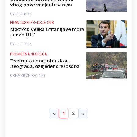
zbog nove varijante virusa
SVIJET
18:20
FRANCUSKI PREDSJEDNIK
Macron: Velika Britanija se mora
„uozbiljiti”
SVIJET
17:05
PROMETNA NESREĆA
Prevrnuo se autobus kod
Beograda, ozlijeđeno 10 osoba
CRNA KRONIKA
14:48
«
1
2
»