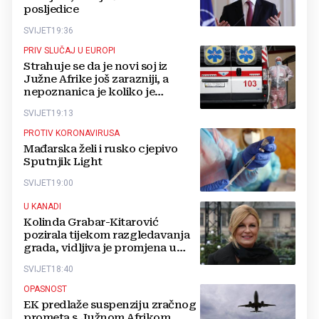
posljedice
SVIJET
19:36
PRIV SLUČAJ U EUROPI
Strahuje se da je novi soj iz
Južne Afrike još zarazniji, a
nepoznanica je koliko je
otporan na cjepivo
SVIJET
19:13
PROTIV KORONAVIRUSA
Mađarska želi i rusko cjepivo
Sputnjik Light
SVIJET
19:00
U KANADI
Kolinda Grabar-Kitarović
pozirala tijekom razgledavanja
grada, vidljiva je promjena u
njezinu izgledu
SVIJET
18:40
OPASNOST
EK predlaže suspenziju zračnog
prometa s Južnom Afrikom