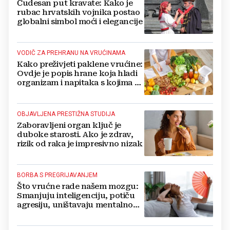
Čudesan put kravate: Kako je
rubac hrvatskih vojnika postao
globalni simbol moći i elegancije
VODIČ ZA PREHRANU NA VRUĆINAMA
Kako preživjeti paklene vrućine:
Ovdje je popis hrane koja hladi
organizam i napitaka s kojima si
činite 'medvjeđu uslugu'
OBJAVLJENA PRESTIŽNA STUDIJA
Zaboravljeni organ ključ je
duboke starosti. Ako je zdrav,
rizik od raka je impresivno nizak
BORBA S PREGRIJAVANJEM
Što vrućne rade našem mozgu:
Smanjuju inteligenciju, potiču
agresiju, uništavaju mentalno
zdravlje...