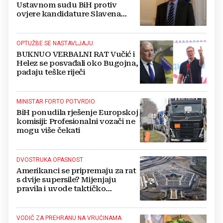
Ustavnom sudu BiH protiv
ovjere kandidature Slavena
Kovačevića
OPTUŽBE SE NASTAVLJAJU
BUKNUO VERBALNI RAT Vučić i
Helez se posvađali oko Bugojna,
padaju teške riječi
MINISTAR FORTO POTVRDIO
BiH ponudila rješenje Europskoj
komisiji: Profesionalni vozači ne
mogu više čekati
DVOSTRUKA OPASNOST
Amerikanci se pripremaju za rat
s dvije supersile? Mijenjaju
pravila i uvode taktičko
nuklearno oružje
VODIČ ZA PREHRANU NA VRUĆINAMA