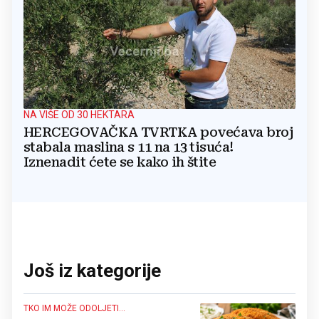
NA VIŠE OD 30 HEKTARA
HERCEGOVAČKA TVRTKA povećava broj
stabala maslina s 11 na 13 tisuća!
Iznenadit ćete se kako ih štite
Još iz kategorije
TKO IM MOŽE ODOLJETI...