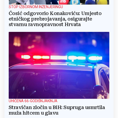
STOP IZBORNOM INŽENJERINGU
Ćosić odgovorio Konakoviću: Umjesto
etničkog prebrojavanja, osigurajte
stvarnu ravnopravnost Hrvata
UHIĆENA 66-GODIŠNJAKINJA
Stravičan zločin u BiH: Supruga usmrtila
muža hitcem u glavu