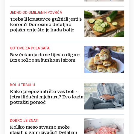
JEDNO OD OMILJENIH POVRĆA
Treba li krastavce guliti ili jesti s
korom? Donosimo detaljno
pojašnjenje što je kada bolje
GOTOVE ZA POLA SATA
Bez čekanja da se tijesto digne:
Brze rolice sa šunkom i sirom
BOL U TRBUHU
Kako prepoznati što vas boli -
jetra ili žučni mjehuru? Evo kada
potražiti pomoć
DOBRO JE ZNATI
Koliko meso stvarno može
stajati u zamrzivaču? Detaljan