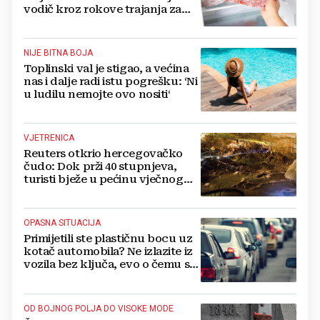
vodič kroz rokove trajanja za
sve vrste mesa
NIJE BITNA BOJA
Toplinski val je stigao, a većina
nas i dalje radi istu pogrešku: ‘Ni
u ludilu nemojte ovo nositi‘
VJETRENICA
Reuters otkrio hercegovačko
čudo: Dok prži 40 stupnjeva,
turisti bježe u pećinu vječnog
hlada
OPASNA SITUACIJA
Primijetili ste plastičnu bocu uz
kotač automobila? Ne izlazite iz
vozila bez ključa, evo o čemu se
radi
OD BOJNOG POLJA DO VISOKE MODE