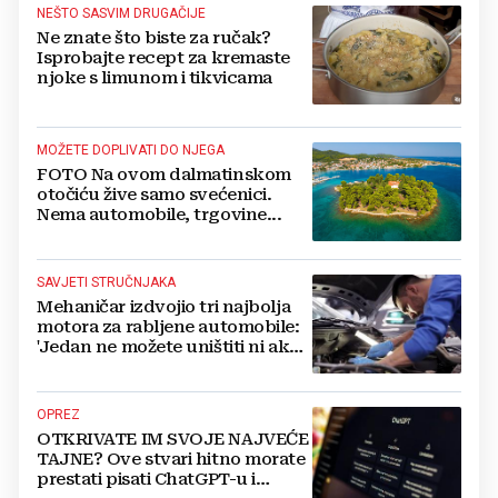
NEŠTO SASVIM DRUGAČIJE
Ne znate što biste za ručak?
Isprobajte recept za kremaste
njoke s limunom i tikvicama
MOŽETE DOPLIVATI DO NJEGA
FOTO Na ovom dalmatinskom
otočiću žive samo svećenici.
Nema automobile, trgovine...
SAVJETI STRUČNJAKA
Mehaničar izdvojio tri najbolja
motora za rabljene automobile:
'Jedan ne možete uništiti ni ako
pokušate'
OPREZ
OTKRIVATE IM SVOJE NAJVEĆE
TAJNE? Ove stvari hitno morate
prestati pisati ChatGPT-u i