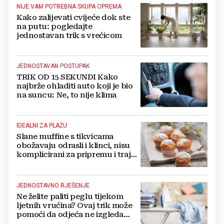
NIJE VAM POTREBNA SKUPA OPREMA
Kako zalijevati cvijeće dok ste
na putu: pogledajte
jednostavan trik s vrećicom
JEDNOSTAVAN POSTUPAK
TRIK OD 15 SEKUNDI Kako
najbrže ohladiti auto koji je bio
na suncu: Ne, to nije klima
IDEALNI ZA PLAŽU
Slane muffine s tikvicama
obožavaju odrasli i klinci, nisu
komplicirani za pripremu i traju
danima
JEDNOSTAVNO RJEŠENJE
Ne želite paliti peglu tijekom
ljetnih vrućina? Ovaj trik može
pomoći da odjeća ne izgleda
zgužvano