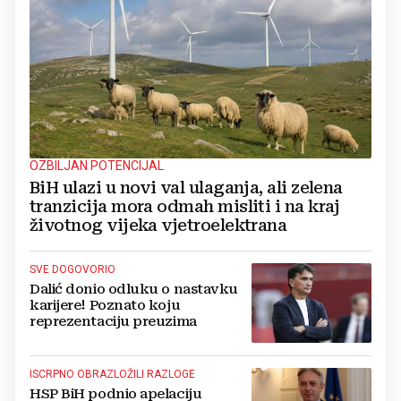
OZBILJAN POTENCIJAL
BiH ulazi u novi val ulaganja, ali zelena
tranzicija mora odmah misliti i na kraj
životnog vijeka vjetroelektrana
SVE DOGOVORIO
Dalić donio odluku o nastavku
karijere! Poznato koju
reprezentaciju preuzima
ISCRPNO OBRAZLOŽILI RAZLOGE
HSP BiH podnio apelaciju