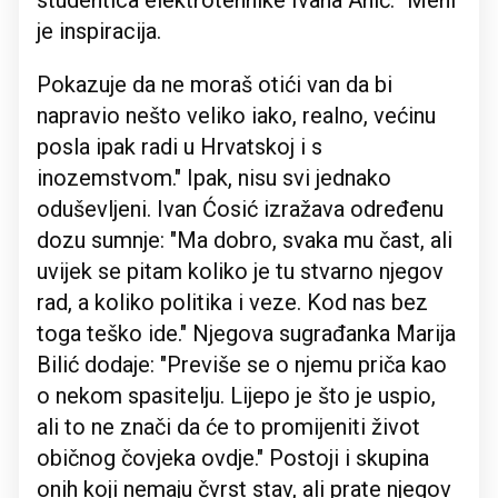
studentica elektrotehnike Ivana Anić: "Meni
je inspiracija.
Pokazuje da ne moraš otići van da bi
napravio nešto veliko iako, realno, većinu
posla ipak radi u Hrvatskoj i s
inozemstvom." Ipak, nisu svi jednako
oduševljeni. Ivan Ćosić izražava određenu
dozu sumnje: "Ma dobro, svaka mu čast, ali
uvijek se pitam koliko je tu stvarno njegov
rad, a koliko politika i veze. Kod nas bez
toga teško ide." Njegova sugrađanka Marija
Bilić dodaje: "Previše se o njemu priča kao
o nekom spasitelju. Lijepo je što je uspio,
ali to ne znači da će to promijeniti život
običnog čovjeka ovdje." Postoji i skupina
onih koji nemaju čvrst stav, ali prate njegov