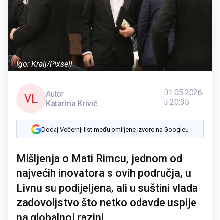
Igor Kralj/Pixsell
01.05.2026.
Autor
VL
u 20:35
Katarina Krivić
Dodaj Večernji list među omiljene izvore na Googleu
Mišljenja o Mati Rimcu, jednom od
najvećih inovatora s ovih područja, u
Livnu su podijeljena, ali u suštini vlada
zadovoljstvo što netko odavde uspije
na globalnoj razini