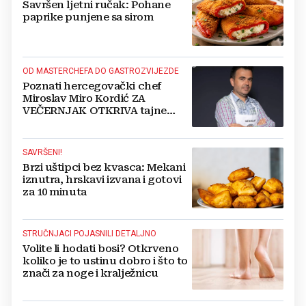
Savršen ljetni ručak: Pohane
paprike punjene sa sirom
OD MASTERCHEFA DO GASTROZVIJEZDE
Poznati hercegovački chef
Miroslav Miro Kordić ZA
VEČERNJAK OTKRIVA tajne
kulinarstva, nepoznate detalje iz
djetinjstva, životne ciljeve...
SAVRŠENI!
Brzi uštipci bez kvasca: Mekani
iznutra, hrskavi izvana i gotovi
za 10 minuta
STRUČNJACI POJASNILI DETALJNO
Volite li hodati bosi? Otkrveno
koliko je to ustinu dobro i što to
znači za noge i kralježnicu