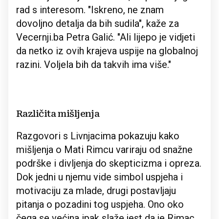
rad s interesom. "Iskreno, ne znam
dovoljno detalja da bih sudila", kaže za
Vecernji.ba Petra Galić. "Ali lijepo je vidjeti
da netko iz ovih krajeva uspije na globalnoj
razini. Voljela bih da takvih ima više."
Različita mišljenja
Razgovori s Livnjacima pokazuju kako
mišljenja o Mati Rimcu variraju od snažne
podrške i divljenja do skepticizma i opreza.
Dok jedni u njemu vide simbol uspjeha i
motivaciju za mlade, drugi postavljaju
pitanja o pozadini tog uspjeha. Ono oko
čega se većina ipak slaže jest da je Rimac