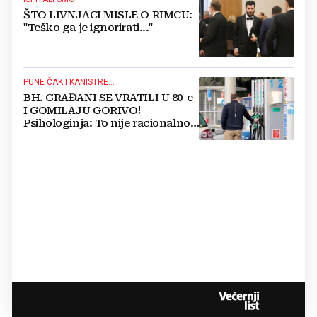
ŠTO LIVNJACI MISLE O RIMCU:
"Teško ga je ignorirati..."
PUNE ČAK I KANISTRE...
BH. GRAĐANI SE VRATILI U 80-e
I GOMILAJU GORIVO!
Psihologinja: To nije racionalno,
ali...