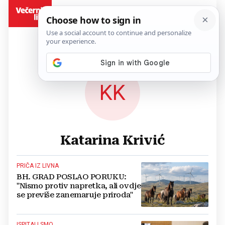
BiH
KK
Katarina Krivić
PRIČA IZ LIVNA
BH. GRAD POSLAO PORUKU:
"Nismo protiv napretka, ali ovdje
se previše zanemaruje priroda"
ISPITALI SMO