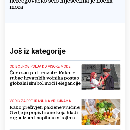
hercegovačko selo mjesecima je noćna
mora
Još iz kategorije
OD BOJNOG POLJA DO VISOKE MODE
Čudesan put kravate: Kako je
rubac hrvatskih vojnika postao
globalni simbol moći i elegancije
VODIČ ZA PREHRANU NA VRUĆINAMA
Kako preživjeti paklene vrućine:
Ovdje je popis hrane koja hladi
organizam i napitaka s kojima si
činite 'medvjeđu uslugu'