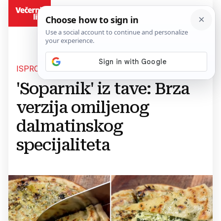
BiH
ISPROBAJTE!
'Soparnik' iz tave: Brza
verzija omiljenog
dalmatinskog
specijaliteta