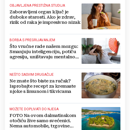
OBJAVLJENA PRESTIŽNA STUDIJA
Zaboravljeni organ ključ je
duboke starosti. Ako je zdrav,
rizik od raka je impresivno nizak
BORBA S PREGRIJAVANJEM
Što vrućne rade našem mozgu:
Smanjuju inteligenciju, potiču
agresiju, uništavaju mentalno
zdravlje...
NEŠTO SASVIM DRUGAČIJE
Ne znate što biste za ručak?
Isprobajte recept za kremaste
njoke s limunom i tikvicama
MOŽETE DOPLIVATI DO NJEGA
FOTO Na ovom dalmatinskom
otočiću žive samo svećenici.
Nema automobile, trgovine...