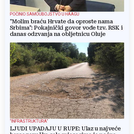
POČINIO SAMOUBOJSTVO U HAAGU
"Molim braću Hrvate da oproste nama
Srbima": Pokajnički govor vođe tzv. RSK i
danas odzvanja na obljetnicu Oluje
"INFRASTRUKTURA"
LJUDI UPADAJU U RUPE: Ulaz u najveće