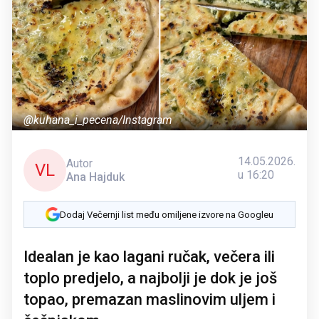
@kuhana_i_pecena/Instagram
14.05.2026.
Autor
VL
u 16:20
Ana Hajduk
Dodaj Večernji list među omiljene izvore na Googleu
Idealan je kao lagani ručak, večera ili
toplo predjelo, a najbolji je dok je još
topao, premazan maslinovim uljem i