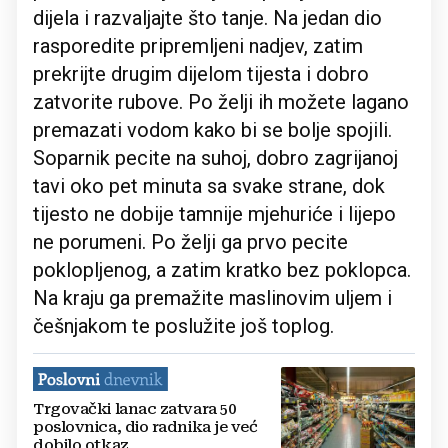
dijela i razvaljajte što tanje. Na jedan dio
rasporedite pripremljeni nadjev, zatim
prekrijte drugim dijelom tijesta i dobro
zatvorite rubove. Po želji ih možete lagano
premazati vodom kako bi se bolje spojili.
Soparnik pecite na suhoj, dobro zagrijanoj
tavi oko pet minuta sa svake strane, dok
tijesto ne dobije tamnije mjehuriće i lijepo
ne porumeni. Po želji ga prvo pecite
poklopljenog, a zatim kratko bez poklopca.
Na kraju ga premažite maslinovim uljem i
češnjakom te poslužite još toplog.
Trgovački lanac zatvara 50
poslovnica, dio radnika je već
dobilo otkaz