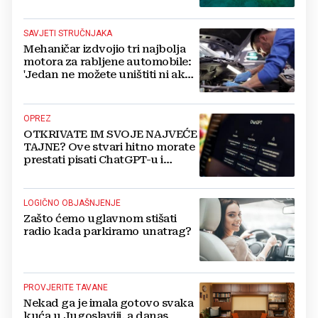
SAVJETI STRUČNJAKA
Mehaničar izdvojio tri najbolja
motora za rabljene automobile:
'Jedan ne možete uništiti ni ako
pokušate'
OPREZ
OTKRIVATE IM SVOJE NAJVEĆE
TAJNE? Ove stvari hitno morate
prestati pisati ChatGPT-u i
umjetnoj inteligenciji
LOGIČNO OBJAŠNJENJE
Zašto ćemo uglavnom stišati
radio kada parkiramo unatrag?
PROVJERITE TAVANE
Nekad ga je imala gotovo svaka
kuća u Jugoslaviji, a danas