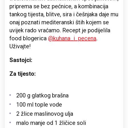
priprema se bez pećnice, a kombinacija
tankog tijesta, blitve, sira i češnjaka daje mu
onaj poznati mediteranski štih kojem se
uvijek rado vraćamo. Recept je podijelila
food blogerica
@kuhana_i_pecena
.
Uživajte!
Sastojci:
Za tijesto:
200 g glatkog brašna
100 ml tople vode
2 žlice maslinovog ulja
malo manje od 1 žličice soli