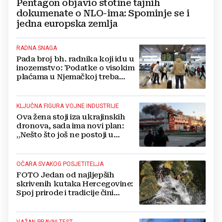
Pentagon objavio stotine tajnih
dokumenate o NLO-ima: Spominje se i
jedna europska zemlja
RADNA SNAGA
Pada broj bh. radnika koji idu u
inozemstvo: 'Podatke o visokim
plaćama u Njemačkoj treba
gledati s rezervom'
KLJUČNA FIGURA VOJNE INDUSTRIJE
Ova žena stoji iza ukrajinskih
dronova, sada ima novi plan:
„Nešto što još ne postoji u
svijetu“
OČARA SVAKOG POSJETITELJA
FOTO Jedan od najljepših
skrivenih kutaka Hercegovine:
Spoj prirode i tradicije čini
Koćušu jedinstvenom
destinacijom