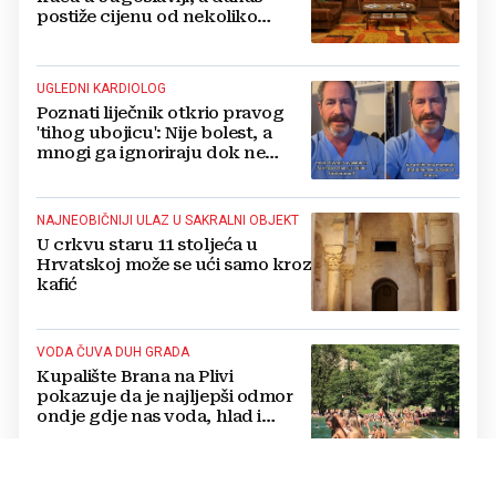
postiže cijenu od nekoliko
stotina eura
UGLEDNI KARDIOLOG
Poznati liječnik otkrio pravog
'tihog ubojicu': Nije bolest, a
mnogi ga ignoriraju dok ne
bude prekasno
NAJNEOBIČNIJI ULAZ U SAKRALNI OBJEKT
U crkvu staru 11 stoljeća u
Hrvatskoj može se ući samo kroz
kafić
VODA ČUVA DUH GRADA
Kupalište Brana na Plivi
pokazuje da je najljepši odmor
ondje gdje nas voda, hlad i
smijeh djece iznenade
RECEPT ZA VRUĆINU