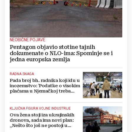
NEOBIČNE POJAVE
Pentagon objavio stotine tajnih
dokumenate o NLO-ima: Spominje se i
jedna europska zemlja
RADNA SNAGA
Pada broj bh. radnika koji idu u
inozemstvo: 'Podatke o visokim
plaćama u Njemačkoj treba
gledati s rezervom'
KLJUČNA FIGURA VOJNE INDUSTRIJE
Ova žena stoji iza ukrajinskih
dronova, sada ima novi plan:
„Nešto što još ne postoji u
svijetu“