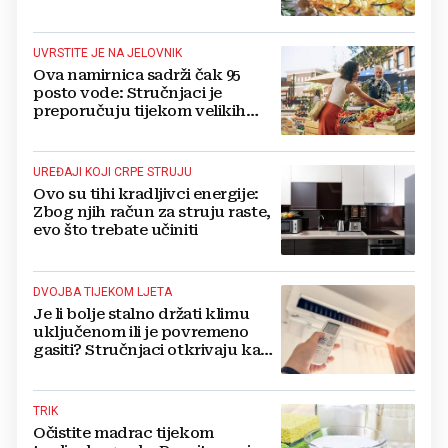
UVRSTITE JE NA JELOVNIK
Ova namirnica sadrži čak 95
posto vode: Stručnjaci je
preporučuju tijekom velikih
vrućina
UREĐAJI KOJI CRPE STRUJU
Ovo su tihi kradljivci energije:
Zbog njih račun za struju raste,
evo što trebate učiniti
DVOJBA TIJEKOM LJETA
Je li bolje stalno držati klimu
uključenom ili je povremeno
gasiti? Stručnjaci otkrivaju kada
ćete najviše uštedjeti
TRIK
Očistite madrac tijekom