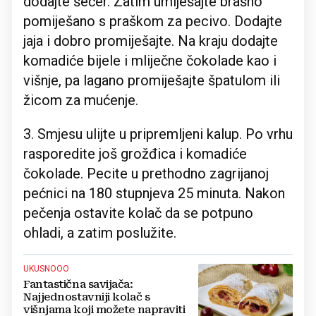
dodajte šećer. Zatim umiješajte brašno
pomiješano s praškom za pecivo. Dodajte
jaja i dobro promiješajte. Na kraju dodajte
komadiće bijele i mliječne čokolade kao i
višnje, pa lagano promiješajte špatulom ili
žicom za mućenje.
3. Smjesu ulijte u pripremljeni kalup. Po vrhu
rasporedite još grožđica i komadiće
čokolade. Pecite u prethodno zagrijanoj
pećnici na 180 stupnjeva 25 minuta. Nakon
pečenja ostavite kolač da se potpuno
ohladi, a zatim poslužite.
UKUSNOOO
Fantastična savijača:
Najjednostavniji kolač s
višnjama koji možete napraviti