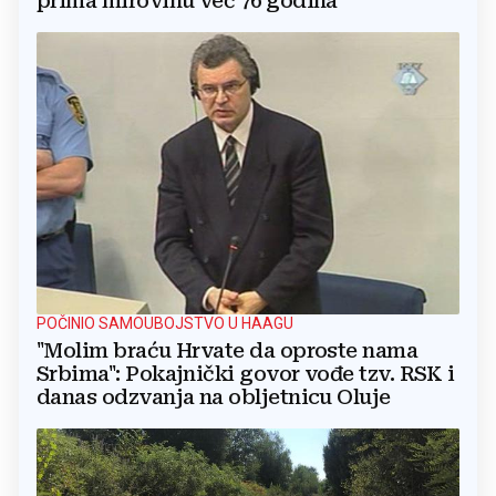
prima mirovinu već 76 godina
POČINIO SAMOUBOJSTVO U HAAGU
"Molim braću Hrvate da oproste nama
Srbima": Pokajnički govor vođe tzv. RSK i
danas odzvanja na obljetnicu Oluje