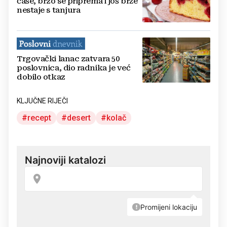
čaše, brzo se priprema i još brže
nestaje s tanjura
Trgovački lanac zatvara 50
poslovnica, dio radnika je već
dobilo otkaz
KLJUČNE RIJEČI
recept
desert
kolač