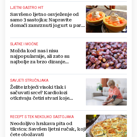
LJETNI GASTRO HIT
Savršeno ljetno osvježenje od
samo 3 sastojka: Napravite
domaći zamrznuti jogurt u par
jednostavnih koraka
SLATKE I MOĆNE
Možda kod nas i nisu
najpopularnije, ali zato su
najbolje za brzo dizanje
energije. Još i štite probavu,
jedite ih češće
SAVJETI STRUČNJAKA
Želite izbjeći visoki tlak i
sačuvati srce? Kardiolozi
otkrivaju četiri stvari koje
obavezno trebate izbaciti iz
večernje rutine
RECEPT S TEK NEKOLIKO SASTOJAKA
Neodoljivo hrskava pita od
tikvica: Savršen ljetni ručak, koji
ćete obožavati