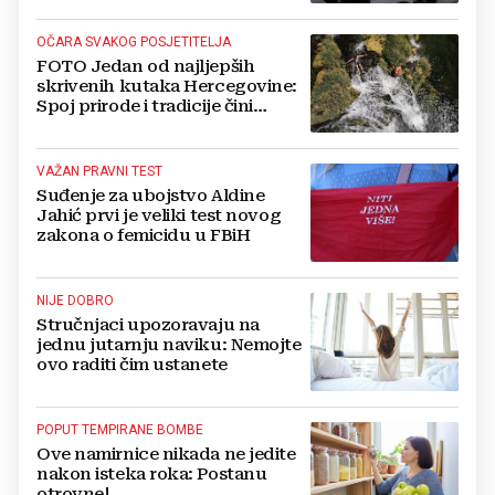
OČARA SVAKOG POSJETITELJA
FOTO Jedan od najljepših
skrivenih kutaka Hercegovine:
Spoj prirode i tradicije čini
Koćušu jedinstvenom
destinacijom
VAŽAN PRAVNI TEST
Suđenje za ubojstvo Aldine
Jahić prvi je veliki test novog
zakona o femicidu u FBiH
NIJE DOBRO
Stručnjaci upozoravaju na
jednu jutarnju naviku: Nemojte
ovo raditi čim ustanete
POPUT TEMPIRANE BOMBE
Ove namirnice nikada ne jedite
nakon isteka roka: Postanu
otrovne!