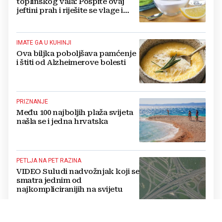
toplinskog vala: Pospite ovaj
jeftini prah i riješite se vlage i
bakterija
IMATE GA U KUHINJI
Ova biljka poboljšava pamćenje
i štiti od Alzheimerove bolesti
PRIZNANJE
Među 100 najboljih plaža svijeta
našla se i jedna hrvatska
PETLJA NA PET RAZINA
VIDEO Suludi nadvožnjak koji se
smatra jednim od
najkompliciranijih na svijetu
"NEMA PRAVU KONKURENCIJU"