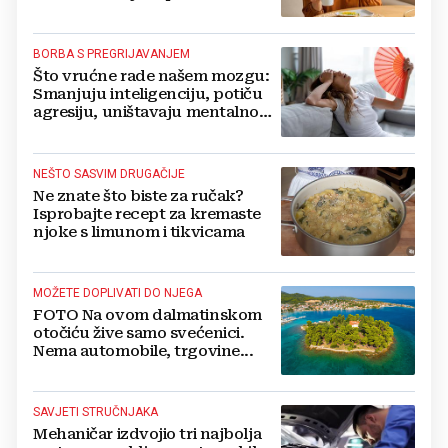
BORBA S PREGRIJAVANJEM
Što vrućne rade našem mozgu:
Smanjuju inteligenciju, potiču
agresiju, uništavaju mentalno
zdravlje...
NEŠTO SASVIM DRUGAČIJE
Ne znate što biste za ručak?
Isprobajte recept za kremaste
njoke s limunom i tikvicama
MOŽETE DOPLIVATI DO NJEGA
FOTO Na ovom dalmatinskom
otočiću žive samo svećenici.
Nema automobile, trgovine...
SAVJETI STRUČNJAKA
Mehaničar izdvojio tri najbolja