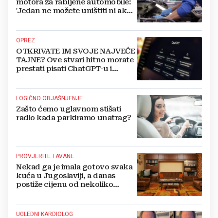
motora za rabljene automobile:
'Jedan ne možete uništiti ni ako
pokušate'
OPREZ
OTKRIVATE IM SVOJE NAJVEĆE
TAJNE? Ove stvari hitno morate
prestati pisati ChatGPT-u i
umjetnoj inteligenciji
LOGIČNO OBJAŠNJENJE
Zašto ćemo uglavnom stišati
radio kada parkiramo unatrag?
PROVJERITE TAVANE
Nekad ga je imala gotovo svaka
kuća u Jugoslaviji, a danas
postiže cijenu od nekoliko
stotina eura
UGLEDNI KARDIOLOG