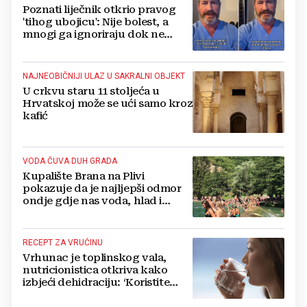
Poznati liječnik otkrio pravog
'tihog ubojicu': Nije bolest, a
mnogi ga ignoriraju dok ne
bude prekasno
NAJNEOBIČNIJI ULAZ U SAKRALNI OBJEKT
U crkvu staru 11 stoljeća u
Hrvatskoj može se ući samo kroz
kafić
VODA ČUVA DUH GRADA
Kupalište Brana na Plivi
pokazuje da je najljepši odmor
ondje gdje nas voda, hlad i
smijeh djece iznenade
RECEPT ZA VRUĆINU
Vrhunac je toplinskog vala,
nutricionistica otkriva kako
izbjeći dehidraciju: ‘Koristite
formulu 2.4 puta 80...‘