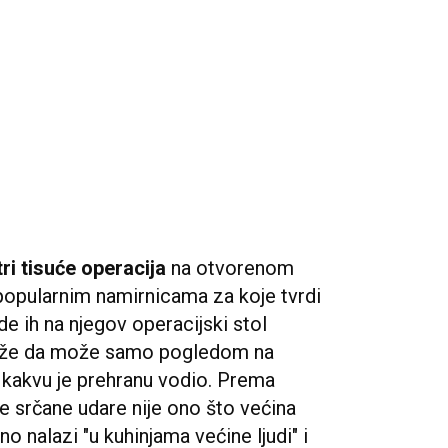
ri tisuće operacija
na otvorenom
popularnim namirnicama za koje tvrdi
de ih na njegov operacijski stol
 kaže da može samo pogledom na
i kakvu je prehranu vodio. Prema
e srčane udare nije ono što većina
tno nalazi "u kuhinjama većine ljudi" i