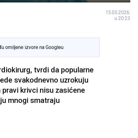
15.05.2026.
u 20:23
đu omiljene izvore na Googleu
rdiokirurg, tvrdi da popularne
i jede svakodnevno uzrokuju
pravi krivci nisu zasićene
oju mnogi smatraju