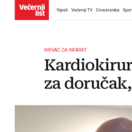
Vijesti
Večernji TV
Crna kronika
Spor
KRIVAC ZA INFARKT
Kardiokirur
za doručak,