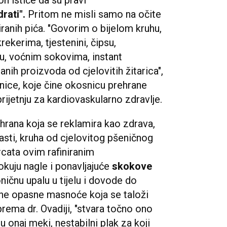
rati".
Pritom ne misli samo na očite
iranih pića. "Govorim o bijelom kruhu,
ekerima, tjestenini, čipsu,
u, voćnim sokovima, instant
nih proizvoda od cjelovitih žitarica",
rnice, koje čine okosnicu prehrane
prijetnju za kardiovaskularno zdravlje.
 hrana koja se reklamira kao zdrava,
sti, kruha od cjelovitog pšeničnog
krcata ovim rafiniranim
okuju nagle i ponavljajuće
skokove
oničnu upalu u tijelu i dovode do
one opasne masnoće koja se taloži
prema dr. Ovadiji, "stvara točno ono
 onaj meki, nestabilni plak za koji