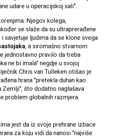
ne udare u operacijskoj sali".
ozorenjima. Njegov kolega,
akođer se slaže da su ultraprerađene
i savjetuje ljudima da se klone svega
 sastojaka
, a siromašno stvarnom
je jednostavno pravilo da treba
ka ne bi imala" negdje u svojoj
iječnik Chris van Tulleken otišao je
rerađena hrana "pretekla duhan kao
u Zemlji", što dodatno naglašava
 je problem globalnih razmjera.
udima jest da iz svoje prehrane izbace
hrana za koju vidi da nanosi "najviše