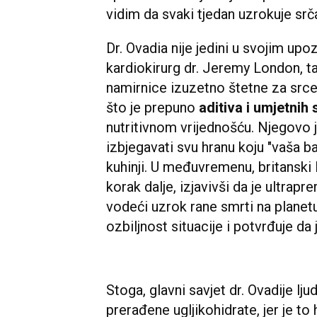
vidim da svaki tjedan uzrokuje srča
Dr. Ovadia nije jedini u svojim up
kardiokirurg dr. Jeremy London, t
namirnice izuzetno štetne za srce 
što je prepuno
aditiva i umjetnih
nutritivnom vrijednošću. Njegovo 
izbjegavati svu hranu koju "vaša ba
kuhinji. U međuvremenu, britanski l
korak dalje, izjavivši da je ultrap
vodeći uzrok rane smrti na planet
ozbiljnost situacije i potvrđuje da
Stoga, glavni savjet dr. Ovadije lj
prerađene ugljikohidrate, jer je to 