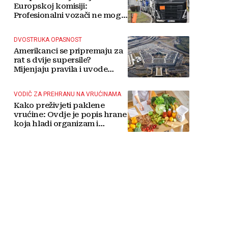
Europskoj komisiji:
Profesionalni vozači ne mogu
više čekati
DVOSTRUKA OPASNOST
Amerikanci se pripremaju za
rat s dvije supersile?
Mijenjaju pravila i uvode
taktičko nuklearno oružje
VODIČ ZA PREHRANU NA VRUĆINAMA
Kako preživjeti paklene
vrućine: Ovdje je popis hrane
koja hladi organizam i
napitaka s kojima si činite
'medvjeđu uslugu'