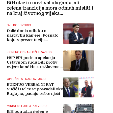
BiH ulazi u novi val ulaganja, ali
zelena tranzicija mora odmah misliti i
na kraj životnog vijeka
vjetroelektrana
SVE DOGOVORIO
Dalić donio odluku o
nastavku karijere! Poznato
koju reprezentaciju
preuzima
ISCRPNO OBRAZLOŽILI RAZLOGE
HSP BiH podnio apelaciju
Ustavnom sudu BiH protiv
ovjere kandidature Slavena
Kovačevića
OPTUŽBE SE NASTAVLJAJU
BUKNUO VERBALNI RAT
Vučić i Helez se posvađali oko
Bugojna, padaju teške riječi
MINISTAR FORTO POTVRDIO
BiH ponudila rješenje