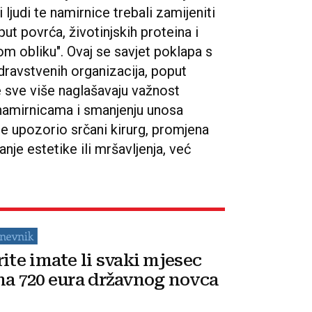
 ljudi te namirnice trebali zamijeniti
t povrća, životinjskih proteina i
m obliku". Ovaj se savjet poklapa s
ravstvenih organizacija, poput
 sve više naglašavaju važnost
 namirnicama i smanjenju unosa
je upozorio srčani kirurg, promjena
nje estetike ili mršavljenja, već
rite imate li svaki mjesec
na 720 eura državnog novca