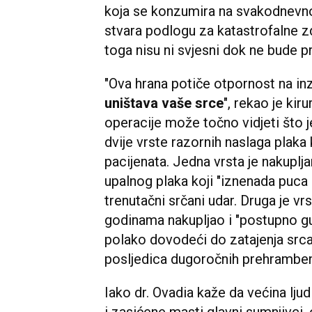
koja se konzumira na svakodnevnoj
stvara podlogu za katastrofalne z
toga nisu ni svjesni dok ne bude p
"Ova hrana potiče otpornost na inz
uništava vaše srce
", rekao je kir
operacije može točno vidjeti što j
dvije vrste razornih naslaga plaka 
pacijenata. Jedna vrsta je nakuplj
upalnog plaka koji "iznenada puca i 
trenutačni srčani udar. Druga je vrst
godinama nakupljao i "postupno guš
polako dovodeći do zatajenja srca.
posljedica dugoročnih prehramben
Iako dr. Ovadia kaže da većina lj
i zasićene masti glavni sumnjivci, 