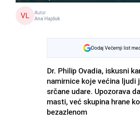
Autor
VL
Ana Hajduk
Dodaj Večernji list me
Dr. Philip Ovadia, iskusni ka
namirnice koje većina ljud
srčane udare. Upozorava da 
masti, već skupina hrane k
bezazlenom