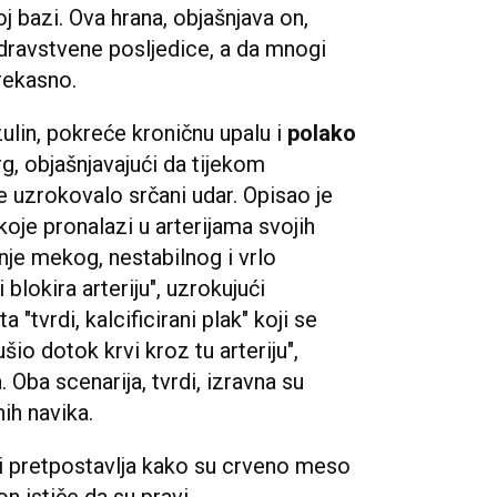
 bazi. Ova hrana, objašnjava on,
dravstvene posljedice, a da mnogi
rekasno.
ulin, pokreće kroničnu upalu i
polako
urg, objašnjavajući da tijekom
e uzrokovalo srčani udar. Opisao je
koje pronalazi u arterijama svojih
anje mekog, nestabilnog i vrlo
blokira arteriju", uzrokujući
a "tvrdi, kalcificirani plak" koji se
io dotok krvi kroz tu arteriju",
 Oba scenarija, tvrdi, izravna su
ih navika.
udi pretpostavlja kako su crveno meso
on ističe da su pravi