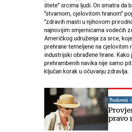
štete" srcima ljudi. On smatra da bi
"stvarnom, cjelovitom hranom" popu
"zdravih masti u njihovom prirodno
najnovijim smjernicama vodećih zd
Američkog udruženja za srce, koje
prehrane temeljene na cjelovitim
industrijski obrađene hrane. Kako 
prehrambenih navika nije samo pita
ključan korak u očuvanju zdravlja.
Provje
pravo 