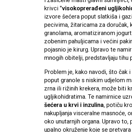
krivci
"visokoprerađeni ugljikohid
izvore šećera poput slatkiša i gaz
pecivima, žitaricama za doručak, kr
granolama, aromatiziranom jogurt
zobenim pahuljicama i većini pakira
pojasnio je kirurg. Upravo te nami
mnogih obitelji, predstavljaju tihu 
Problem je, kako navodi, što čak i
poput granole s niskim udjelom ma
zrna ili rižinih krekera, može biti 
ugljikohidratima. Te namirnice uzr
šećera u krvi i inzulina
, potiču kr
nakupljanja visceralne masnoće, 
oko unutarnjih organa. Upravo to, 
upalno okruženje koje se pretvara u