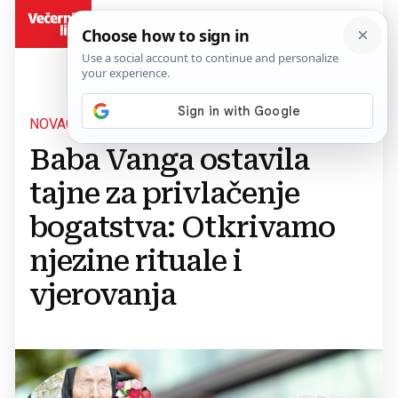
BiH
NOVAC ĆE SE LIJEPITI ZA VAS
Baba Vanga ostavila
tajne za privlačenje
bogatstva: Otkrivamo
njezine rituale i
vjerovanja