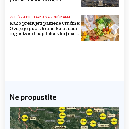
nuklearno oružje
VODIČ ZA PREHRANU NA VRUĆINAMA
Kako preživjeti paklene vrućine:
Ovdje je popis hrane koja hladi
organizam i napitaka s kojima si
činite 'medvjeđu uslugu'
Ne propustite