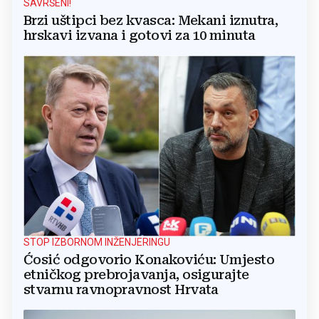
SAVRŠENI!
Brzi uštipci bez kvasca: Mekani iznutra,
hrskavi izvana i gotovi za 10 minuta
STOP IZBORNOM INŽENJERINGU
Ćosić odgovorio Konakoviću: Umjesto
etničkog prebrojavanja, osigurajte
stvarnu ravnopravnost Hrvata