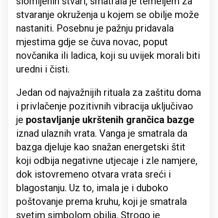
slomljenih stvari, smatrala je temeljem za
stvaranje okruženja u kojem se obilje može
nastaniti. Posebnu je pažnju pridavala
mjestima gdje se čuva novac, poput
novčanika ili ladica, koji su uvijek morali biti
uredni i čisti.
Jedan od najvažnijih rituala za zaštitu doma
i privlačenje pozitivnih vibracija uključivao
je
postavljanje ukrštenih grančica bazge
iznad ulaznih vrata. Vanga je smatrala da
bazga djeluje kao snažan energetski štit
koji odbija negativne utjecaje i zle namjere,
dok istovremeno otvara vrata sreći i
blagostanju. Uz to, imala je i duboko
poštovanje prema kruhu, koji je smatrala
svetim simbolom obilja. Strogo je