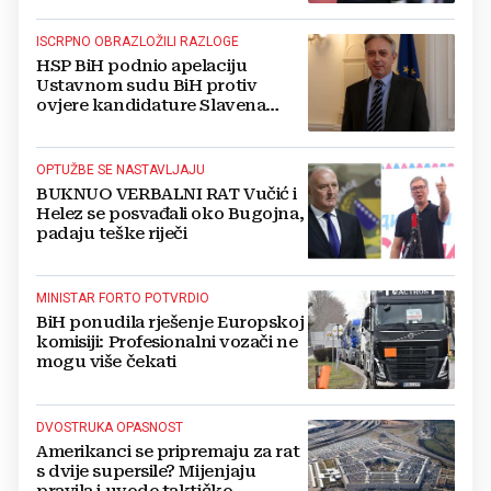
ISCRPNO OBRAZLOŽILI RAZLOGE
HSP BiH podnio apelaciju
Ustavnom sudu BiH protiv
ovjere kandidature Slavena
Kovačevića
OPTUŽBE SE NASTAVLJAJU
BUKNUO VERBALNI RAT Vučić i
Helez se posvađali oko Bugojna,
padaju teške riječi
MINISTAR FORTO POTVRDIO
BiH ponudila rješenje Europskoj
komisiji: Profesionalni vozači ne
mogu više čekati
DVOSTRUKA OPASNOST
Amerikanci se pripremaju za rat
s dvije supersile? Mijenjaju
pravila i uvode taktičko