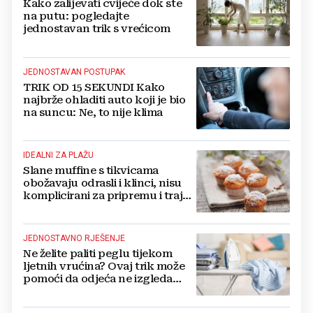
Kako zalijevati cvijeće dok ste
na putu: pogledajte
jednostavan trik s vrećicom
JEDNOSTAVAN POSTUPAK
TRIK OD 15 SEKUNDI Kako
najbrže ohladiti auto koji je bio
na suncu: Ne, to nije klima
IDEALNI ZA PLAŽU
Slane muffine s tikvicama
obožavaju odrasli i klinci, nisu
komplicirani za pripremu i traju
danima
JEDNOSTAVNO RJEŠENJE
Ne želite paliti peglu tijekom
ljetnih vrućina? Ovaj trik može
pomoći da odjeća ne izgleda
zgužvano