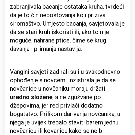
zabranjivala bacanje ostataka kruha, tvrdeći
da je to čin nepoštovanja koji priziva
siromaštvo. Umjesto bacanja, savjetovala je
da se stari kruh iskoristi ili, ako to nije
moguće, nahrane ptice, čime se krug
davanja i primanja nastavlja.
Vangini savjeti zadirali su i u svakodnevno
ophođenje s novcem. Inzistirala je da se
novčanice u novčaniku moraju držati
uredno složene
, a ne zgužvane po
džepovima, jer red privlači dodatno
bogatstvo. Prilikom darivanja novčanika, u
njega je uvijek trebalo staviti barem jednu
novčanicu ili kovanicu kako se ne bi