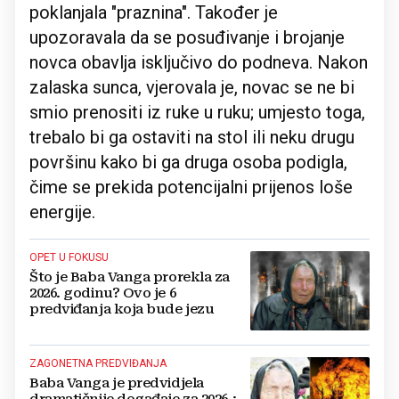
poklanjala "praznina". Također je
upozoravala da se posuđivanje i brojanje
novca obavlja isključivo do podneva. Nakon
zalaska sunca, vjerovala je, novac se ne bi
smio prenositi iz ruke u ruku; umjesto toga,
trebalo bi ga ostaviti na stol ili neku drugu
površinu kako bi ga druga osoba podigla,
čime se prekida potencijalni prijenos loše
energije.
OPET U FOKUSU
Što je Baba Vanga prorekla za
2026. godinu? Ovo je 6
predviđanja koja bude jezu
ZAGONETNA PREDVIĐANJA
Baba Vanga je predvidjela