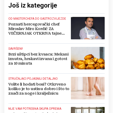
Još iz kategorije
OD MASTERCHEFA DO GASTROZVIJEZDE
Poznati hercegovački chef
Miroslav Miro Kordić ZA
VEČERNJAK OTKRIVA tajne
kulinarstva, nepoznate detalje iz
djetinjstva, životne ciljeve...
SAVRŠENI!
Brzi uštipci bez kvasca: Mekani
iznutra, hrskavi izvana i gotovi
za 10 minuta
STRUČNJACI POJASNILI DETALJNO
Volite li hodati bosi? Otkrveno
koliko je to ustinu dobro i što to
znači za noge i kralježnicu
NIJE VAM POTREBNA SKUPA OPREMA