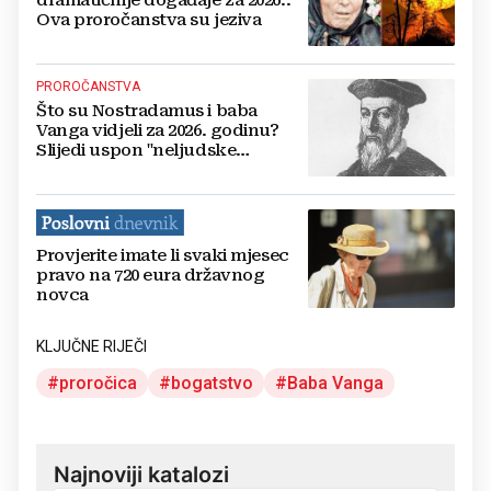
dramatičnije događaje za 2026.:
Ova proročanstva su jeziva
PROROČANSTVA
Što su Nostradamus i baba
Vanga vidjeli za 2026. godinu?
Slijedi uspon "neljudske
inteligencije", katastrofe...
Provjerite imate li svaki mjesec
pravo na 720 eura državnog
novca
KLJUČNE RIJEČI
proročica
bogatstvo
Baba Vanga