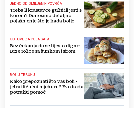
JEDNO OD OMILJENIH POVRĆA
Treba li krastavce guliti ili jesti s
korom? Donosimo detaljno
pojašnjenje što je kada bolje
GOTOVE ZA POLA SATA
Bez čekanja da se tijesto digne:
Brze rolice sa šunkom i sirom
BOL U TRBUHU
Kako prepoznati što vas boli -
jetra ili žučni mjehuru? Evo kada
potražiti pomoć
DOBRO JE ZNATI
Koliko meso stvarno može
stajati u zamrzivaču? Detaljan
vodič kroz rokove trajanja za