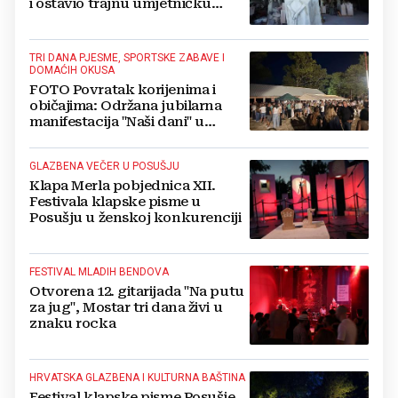
i ostavio trajnu umjetničku
baštinu
TRI DANA PJESME, SPORTSKE ZABAVE I
DOMAĆIH OKUSA
FOTO Povratak korijenima i
običajima: Održana jubilarna
manifestacija "Naši dani" u
livanjskom kraju
GLAZBENA VEČER U POSUŠJU
Klapa Merla pobjednica XII.
Festivala klapske pisme u
Posušju u ženskoj konkurenciji
FESTIVAL MLADIH BENDOVA
Otvorena 12. gitarijada "Na putu
za jug", Mostar tri dana živi u
znaku rocka
HRVATSKA GLAZBENA I KULTURNA BAŠTINA
Festival klapske pisme Posušje