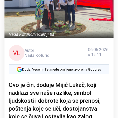
Nada Koturić/Vecernji.ba
06.06.2026.
Autor
VL
u 12:11
Nada Koturić
Dodaj Večernji list među omiljene izvore na Googleu
Ovo je čin, dodaje Mijić Lukač, koji
nadilazi sve naše razlike, simbol
ljudskosti i dobrote koja se prenosi,
poštenja koje se uči, dostojanstva
koje se čuva i ostavlja kao zalog