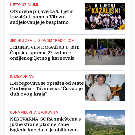
LJETO UZ GLUMU
Otvorene prijave za 5. Ljetni
kazališni kamp u Vitezu,
sudjelovanje je besplatno
JEDINI U ZEMLJI S OVOM TRADICIJOM
JEDINSTVEN DOGAĐAJ U BiH:
Čapljina sprema 27. izdanje
omiljenog ljetnog karnevala
IN MEMORIAM
Hercegovina se oprašta od Mate
Grubišića - Tičarevića. "Čuvao je
duh ovog kraja"
GORA VILOVITA, BAJKOVITA
NESTVARNA GORA smještena s
južne strane planine Žabe
izgleda kao da ju je oblikovao