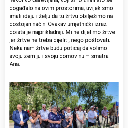
nekoliko Garevljana, koji smo znali što se
događalo na ovim prostorima, uvijek smo
imali ideju i želju da tu žrtvu obilježimo na
dostojan način. Ovakav umjetnički izraz
doista je najprikladniji. Mi ne dijelimo žrtve
jer žrtve ne treba dijeliti, nego poštovati.
Neka nam žrtve budu poticaj da volimo
svoju zemlju i svoju domovinu – smatra
Ana.