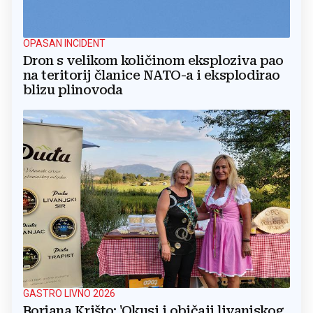
OPASAN INCIDENT
Dron s velikom količinom eksploziva pao
na teritorij članice NATO-a i eksplodirao
blizu plinovoda
GASTRO LIVNO 2026
Borjana Krišto: 'Okusi i običaji livanjskog