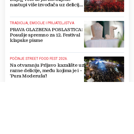
nastupi više izvođača uz delicije
14 izlagača
TRADICIJA, EMOCIJE I PRIJATELJSTVA
PRAVA GLAZBENA POSLASTICA:
Posušje spremno za 12. Festival
klapske pisme
POČINJE STREET FOOD FEST 2026.
Na otvaranju Prljavo kazalište uz
razne delicije, među kojima je i –
'Pura Moderuša'!
IN MEMORIAM
Odlazak još jednoga
legendarnog hercegovačkog
gangaša: preminuo Jozo
“Joguna” Stojić
POVELJA O SURADNJI