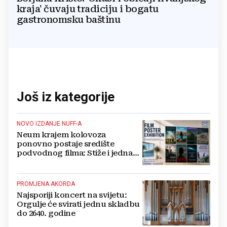
kraja' čuvaju tradiciju i bogatu
gastronomsku baštinu
Još iz kategorije
NOVO IZDANJE NUFF-A
Neum krajem kolovoza
ponovno postaje središte
podvodnog filma: Stiže i jedna
velika novost
PROMJENA AKORDA
Najsporiji koncert na svijetu:
Orgulje će svirati jednu skladbu
do 2640. godine