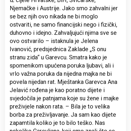
iz cijele Hrvatske, BiH, Švicarske,
Njemačke i Austrije. Jako smo zahvalni jer
se bez njih ovo nikada ne bi moglo
ostvariti, ne samo financijski nego i fizički,
duhovno i idejno. Zahvaljujući njima sve se
ovo ostvarilo – istaknula je Jelena
Ivanović, predsjednica Zaklade „S onu
stranu zida“ u Garevcu. Smatra kako je
spomenikom upućena poruka ljubavi, ali i
vrlo važna poruka da nijedna majka ne bi
povela nijedan rat. Mještanka Garevca Ana
Jelavić rođena je kao poratno dijete i
svjedočila je patnjama koje su žene i majke
preživjele nakon rata. – Bila je to velika
borba za preživljavanje. Ja sam kao dijete
zapamtila koliko je to bilo teško. Nas