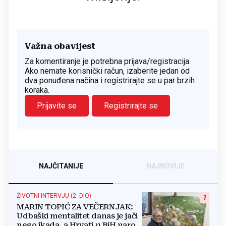
Važna obavijest
Za komentiranje je potrebna prijava/registracija.
Ako nemate korisnički račun, izaberite jedan od
dva ponuđena načina i registrirajte se u par brzih
koraka.
Prijavite se
Registrirajte se
NAJČITANIJE
NAJNOVIJE
ŽIVOTNI INTERVJU (2. DIO)
1
MARIN TOPIĆ ZA VEČERNJAK:
Udbaški mentalitet danas je jači
nego ikada, a Hrvati u BiH narod