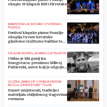
okupio 19 klapa iz BiH i Hrvatske
MANIFESTACIJA SVEČANO OTVORENA U
POSUŠJU
Festival klapske pisme Posušje
okuplja čuvare hrvatske
glazbene i kulturne baštine te
povezuje hrvatski narod
ODLAZAK REDATELJA NAŠEG DJETINJSTVA
Otišao je tihi genij iza
Smogovaca: preminuo Milivoj
Puhlovski, autor koji je odgojio
generacije
IZLOŽBA „SIMBIOZA“ U FRANJEVAČKOM
MUZEJU „VRATA BOSNE“ TOLISA
Susret umjetnosti, tradicije i
materijala obilježenog tragovima
vremena