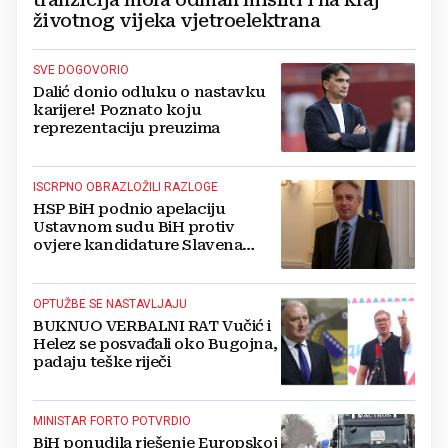
životnog vijeka vjetroelektrana
SVE DOGOVORIO
Dalić donio odluku o nastavku
karijere! Poznato koju
reprezentaciju preuzima
ISCRPNO OBRAZLOŽILI RAZLOGE
HSP BiH podnio apelaciju
Ustavnom sudu BiH protiv
ovjere kandidature Slavena
Kovačevića
OPTUŽBE SE NASTAVLJAJU
BUKNUO VERBALNI RAT Vučić i
Helez se posvađali oko Bugojna,
padaju teške riječi
MINISTAR FORTO POTVRDIO
BiH ponudila rješenje Europskoj