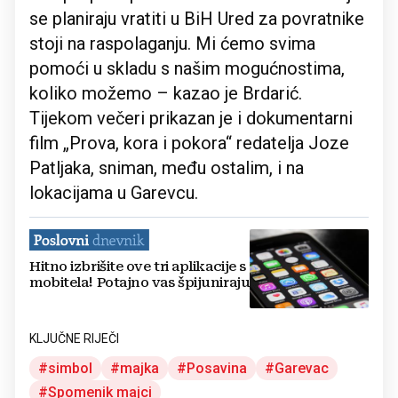
se planiraju vratiti u BiH Ured za povratnike
stoji na raspolaganju. Mi ćemo svima
pomoći u skladu s našim mogućnostima,
koliko možemo – kazao je Brdarić.
Tijekom večeri prikazan je i dokumentarni
film „Prova, kora i pokora“ redatelja Joze
Patljaka, sniman, među ostalim, i na
lokacijama u Garevcu.
Hitno izbrišite ove tri aplikacije s
mobitela! Potajno vas špijuniraju
KLJUČNE RIJEČI
simbol
majka
Posavina
Garevac
Spomenik majci