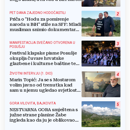
su u nestajanju!
PET DANA ZAJEDNO HODOČASTILI
2
Priča o "Hodu za pomirenje
naroda u BiH" stiže na SFF: Mladi
musliman snimio dokumentarac
o Josipu Jeliniću
MANIFESTACIJA SVEČANO OTVORENA U
3
POSUŠJU
Festival klapske pisme Posušje
okuplja čuvare hrvatske
glazbene i kulturne baštine te
povezuje hrvatski narod
ŽIVOTNI INTERVJU (1. DIO)
4
Marin Topić: Ja se s Mostarom
volim javno od trenutka kad
sam u njemu ugledao svjetlost
dana, a tu svjetlost 50 godina
lovim na platnu
GORA VILOVITA, BAJKOVITA
5
NESTVARNA GORA smještena s
južne strane planine Žabe
izgleda kao da ju je oblikovao
sam Bog