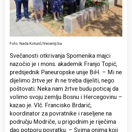
Foto: Nada Koturić/Vecernji.ba
Svečanosti otkrivanja Spomenika majci
nazočio je i mons. akademik Franjo Topić,
predsjednik Paneuropske unije BiH. – Mi ne
dijelimo žrtve jer ih ne treba dijeliti, nego
poštovati. Neka nam žrtve budu poticaj da
volimo svoju zemlju Bosnu i Hercegovinu –
kazao je. Vlč. Francisko Brdarić,
koordinator za povratnike i raseljene na
području Modriče, u prigodnim je riječima
dao potporu povratku. – Svima onima koji