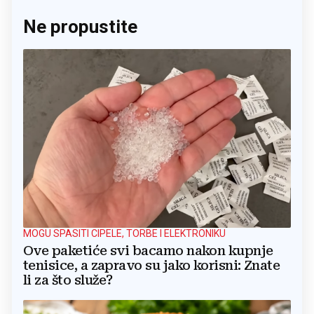
Ne propustite
MOGU SPASITI CIPELE, TORBE I ELEKTRONIKU
Ove paketiće svi bacamo nakon kupnje
tenisice, a zapravo su jako korisni: Znate
li za što služe?