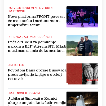
RAZVOJU SUVREMENE IZVEDBENE
UMJETNOSTI
Nova platforma FRONT povezat
će mostarsku i međunarodnu
umjetničku scenu
PET DANA ZAJEDNO HODOČASTILI
Priča o "Hodu za pomirenje
naroda u BiH" stiže na SFF: Mladi
musliman snimio dokumentarac
o Josipu Jeliniću
U NEDJELJU
Povodom Dana općine Busovača
predstavljanje knjige o obitelji
Petrović
UMJETNOST U POSAVINI
Jubilarni Simpozij u Kornici
okupio umjetnike iz četiri zemlje