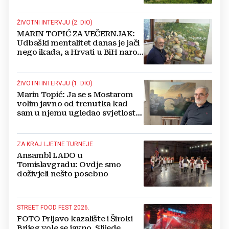
sam Bog
ŽIVOTNI INTERVJU (2. DIO)
MARIN TOPIĆ ZA VEČERNJAK:
Udbaški mentalitet danas je jači
nego ikada, a Hrvati u BiH narod
su u nestajanju!
ŽIVOTNI INTERVJU (1. DIO)
Marin Topić: Ja se s Mostarom
volim javno od trenutka kad
sam u njemu ugledao svjetlost
dana, a tu svjetlost 50 godina
lovim na platnu
ZA KRAJ LJETNE TURNEJE
Ansambl LADO u
Tomislavgradu: Ovdje smo
doživjeli nešto posebno
STREET FOOD FEST 2026.
FOTO Prljavo kazalište i Široki
Brijeg vole se javno. Slijede