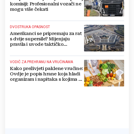
komisiji: Profesionalni vozači ne
mogu više čekati
DVOSTRUKA OPASNOST
Amerikanci se pripremaju za rat
s dvije supersile? Mijenjaju
pravila i uvode taktičko
nuklearno oružje
VODIČ ZA PREHRANU NA VRUĆINAMA
Kako preživjeti paklene vrućine:
Ovdje je popis hrane koja hladi
organizam i napitaka s kojima si
činite 'medvjeđu uslugu'