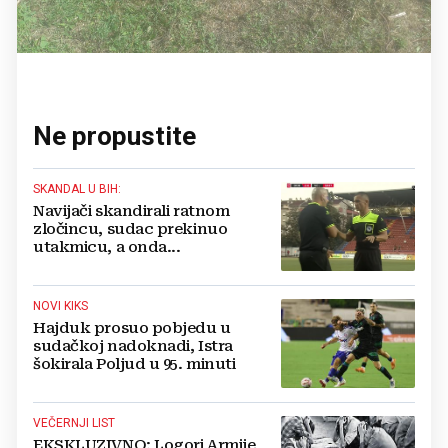
Ne propustite
SKANDAL U BIH:
Navijači skandirali ratnom
zločincu, sudac prekinuo
utakmicu, a onda...
NOVI KIKS
Hajduk prosuo pobjedu u
sudačkoj nadoknadi, Istra
šokirala Poljud u 95. minuti
VEČERNJI LIST
EKSKLUZIVNO: Logori Armije