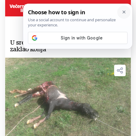
U sred naselja kod Širkog Brijega vuk
zaklao konja