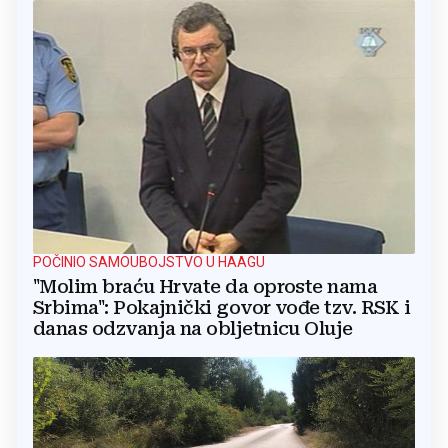
POČINIO SAMOUBOJSTVO U HAAGU
"Molim braću Hrvate da oproste nama
Srbima": Pokajnički govor vođe tzv. RSK i
danas odzvanja na obljetnicu Oluje