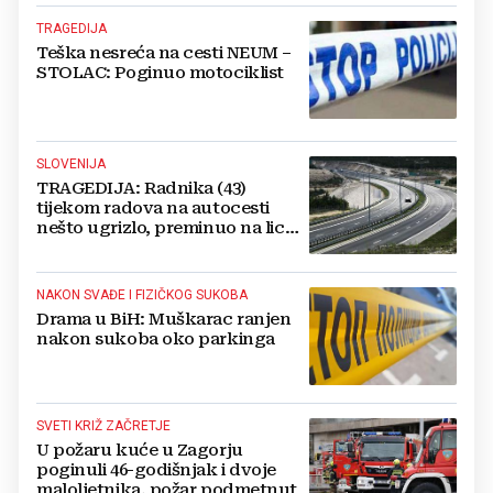
TRAGEDIJA
Teška nesreća na cesti NEUM –
STOLAC: Poginuo motociklist
SLOVENIJA
TRAGEDIJA: Radnika (43)
tijekom radova na autocesti
nešto ugrizlo, preminuo na licu
mjesta!
NAKON SVAĐE I FIZIČKOG SUKOBA
Drama u BiH: Muškarac ranjen
nakon sukoba oko parkinga
SVETI KRIŽ ZAČRETJE
U požaru kuće u Zagorju
poginuli 46-godišnjak i dvoje
maloljetnika, požar podmetnut