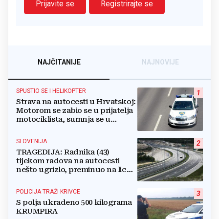
Prijavite se
Registrirajte se
NAJČITANIJE
NAJNOVIJE
SPUSTIO SE I HELIKOPTER
1
Strava na autocesti u Hrvatskoj:
Motorom se zabio se u prijatelja
motociklista, sumnja se u
zdravstveni razlog
SLOVENIJA
2
TRAGEDIJA: Radnika (43)
tijekom radova na autocesti
nešto ugrizlo, preminuo na licu
mjesta!
POLICIJA TRAŽI KRIVCE
3
S polja ukradeno 500 kilograma
KRUMPIRA