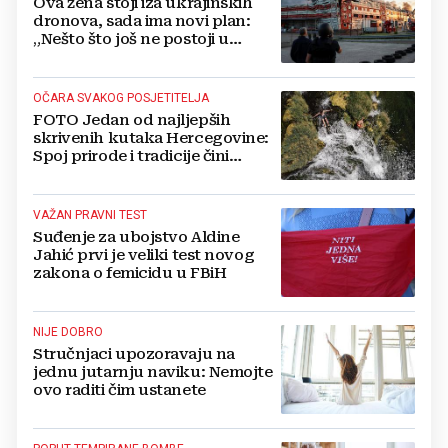
Ova žena stoji iza ukrajinskih
dronova, sada ima novi plan:
„Nešto što još ne postoji u
svijetu“
OČARA SVAKOG POSJETITELJA
FOTO Jedan od najljepših
skrivenih kutaka Hercegovine:
Spoj prirode i tradicije čini
Koćušu jedinstvenom
destinacijom
VAŽAN PRAVNI TEST
Suđenje za ubojstvo Aldine
Jahić prvi je veliki test novog
zakona o femicidu u FBiH
NIJE DOBRO
Stručnjaci upozoravaju na
jednu jutarnju naviku: Nemojte
ovo raditi čim ustanete