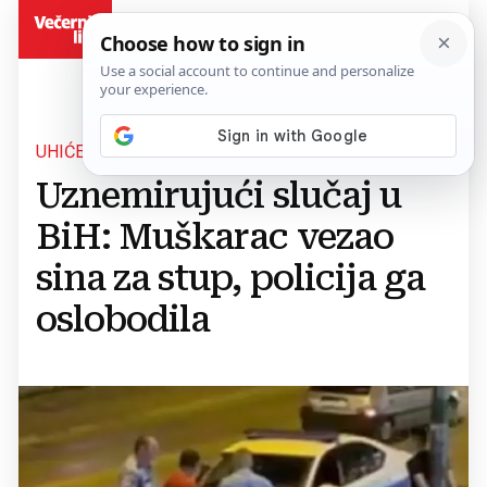
BiH
UHIĆEN MUŠKARAC
Uznemirujući slučaj u
BiH: Muškarac vezao
sina za stup, policija ga
oslobodila