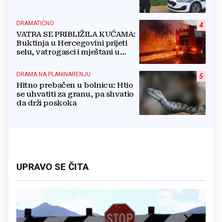
DRAMATIČNO
4
VATRA SE PRIBLIŽILA KUĆAMA:
Buktinja u Hercegovini prijeti
selu, vatrogasci i mještani u
borbi s vatrenim paklom!
DRAMA NA PLANINARENJU
5
Hitno prebačen u bolnicu: Htio
se uhvatiti za granu, pa shvatio
da drži poskoka
UPRAVO SE ČITA