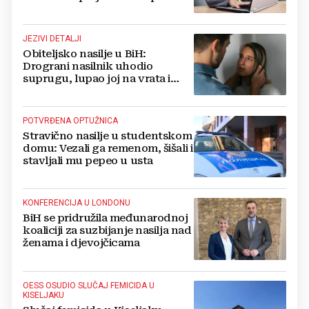
na laži i online nasilje
JEZIVI DETALJI
Obiteljsko nasilje u BiH:
Drograni nasilnik uhodio
suprugu, lupao joj na vrata i
prijetio da će biti krvi do koljena
POTVRĐENA OPTUŽNICA
Stravično nasilje u studentskom
domu: Vezali ga remenom, šišali i
stavljali mu pepeo u usta
KONFERENCIJA U LONDONU
BiH se pridružila međunarodnoj
koaliciji za suzbijanje nasilja nad
ženama i djevojčicama
OESS OSUDIO SLUČAJ FEMICIDA U
KISELJAKU