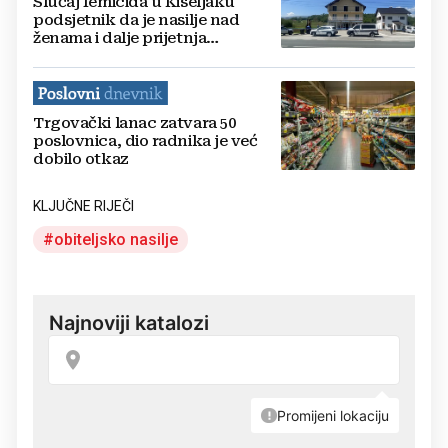
Slučaj femicida u Kiseljaku
podsjetnik da je nasilje nad
ženama i dalje prijetnja
sigurnosti
Trgovački lanac zatvara 50
poslovnica, dio radnika je već
dobilo otkaz
KLJUČNE RIJEČI
obiteljsko nasilje