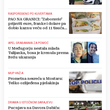
RASPOREĐENO PO KUVERTAMA
PAO NA GRANICI: "Zaboravio"
prijaviti eure, franke i dolare pa
dobio kaznu veću od 11 tisuća
eura!
APEL GRAĐANIMA ZA POMOĆ
U Međugorju nestala mlada
Talijanka, bosa je krenula prema
Brdu ukazanja
MUP HNŽ-A
Prometna nesreća u Mostaru:
Teško ozlijeđena pješakinja
DRAMA U ISTOČNOM SARAJEVU
Pucnjava na Davora Dabića: