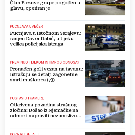
Član Elezove grupe pogođen u
glavu, operiran je
PUCNJAVA UVEČER
Pucnjava u Istočnom Sarajevu:
ranjen Davor Dabić, u tijeku
velika policijska istraga
PREMINUO TIJEKOM INTIMNOG ODNOSA?
Pronađen gol i vezan na tavanu:
Istražuju se detalji zagonetne
smrti muškarca (73)
POSTAVIO I KAMERE
Otkrivena pozadina strašnog
zločina: Došao iz Njemačke na
odmor i napraviti nezamislivu
tragediju
POZNATI DETALJI