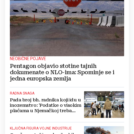
NEOBIČNE POJAVE
Pentagon objavio stotine tajnih
dokumenate o NLO-ima: Spominje se i
jedna europska zemlja
RADNA SNAGA
Pada broj bh. radnika koji idu u
inozemstvo: 'Podatke o visokim
plaćama u Njemačkoj treba
gledati s rezervom'
KLJUČNA FIGURA VOJNE INDUSTRIJE