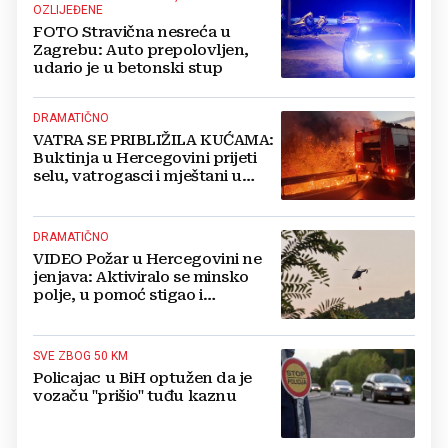
OZLIJEĐENE
FOTO Stravična nesreća u
Zagrebu: Auto prepolovljen,
udario je u betonski stup
DRAMATIČNO
VATRA SE PRIBLIŽILA KUĆAMA:
Buktinja u Hercegovini prijeti
selu, vatrogasci i mještani u
borbi s vatrenim paklom!
DRAMATIČNO
VIDEO Požar u Hercegovini ne
jenjava: Aktiviralo se minsko
polje, u pomoć stigao i
helikopter
SVE ZBOG 50 KM
Policajac u BiH optužen da je
vozaču "prišio" tuđu kaznu