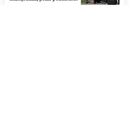
TRAGEDIJA MJESTU GUDEJA
U sječi drva kod Bosanskog
Grahova smrtno stradao
muškarac iz Drvara
SPUSTIO SE I HELIKOPTER
Strava na autocesti u Hrvatskoj:
Motorom se zabio se u prijatelja
motociklista, sumnja se u
zdravstveni razlog
STRAVA U ZAGORJU
U požaru obiteljske kuće
poginuli otac i dva sina?
NA PODRUČJU LUKAVCA
Teška nesreća u BiH: U sudaru