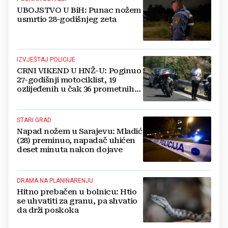
UBOJSTVO U BiH: Punac nožem
usmrtio 28-godišnjeg zeta
IZVJEŠTAJ POLICIJE
CRNI VIKEND U HNŽ-U: Poginuo
27-godišnji motociklist, 19
ozlijeđenih u čak 36 prometnih
nesreća
STARI GRAD
Napad nožem u Sarajevu: Mladić
(28) preminuo, napadač uhićen
deset minuta nakon dojave
DRAMA NA PLANINARENJU
Hitno prebačen u bolnicu: Htio
se uhvatiti za granu, pa shvatio
da drži poskoka