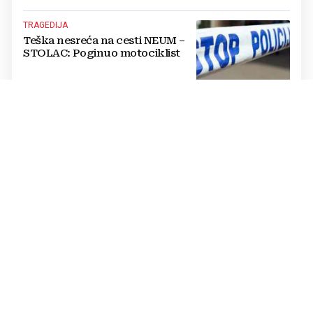
TRAGEDIJA
Teška nesreća na cesti NEUM –
STOLAC: Poginuo motociklist
SLOVENIJA
TRAGEDIJA: Radnika (43)
tijekom radova na autocesti
nešto ugrizlo, preminuo na licu
mjesta!
NAKON SVAĐE I FIZIČKOG SUKOBA
Drama u BiH: Muškarac ranjen
nakon sukoba oko parkinga
SVETI KRIŽ ZAČRETJE
U požaru kuće u Zagorju
poginuli 46-godišnjak i dvoje