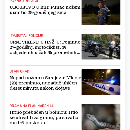
POZNATI DETALJI
UBOJSTVO U BiH: Punac nožem
usmrtio 28-godišnjeg zeta
IZVJEŠTAJ POLICIJE
CRNI VIKEND U HNŽ-U: Poginuo
27-godišnji motociklist, 19
ozlijeđenih u čak 36 prometnih
nesreća
STARI GRAD
Napad nožem u Sarajevu: Mladić
(28) preminuo, napadač uhićen
deset minuta nakon dojave
DRAMA NA PLANINARENJU
Hitno prebačen u bolnicu: Htio
se uhvatiti za granu, pa shvatio
da drži poskoka