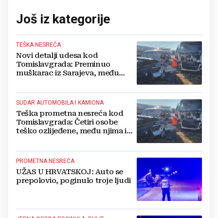
Još iz kategorije
TEŠKA NESREĆA
Novi detalji udesa kod
Tomislavgrada: Preminuo
muškarac iz Sarajeva, među
ozlijeđenima i beba
SUDAR AUTOMOBILA I KAMIONA
Teška prometna nesreća kod
Tomislavgrada: Četiri osobe
teško ozlijeđene, među njima i
beba
PROMETNA NESREĆA
UŽAS U HRVATSKOJ: Auto se
prepolovio, poginulo troje ljudi