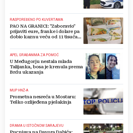
RASPOREĐENO PO KUVERTAMA
PAO NA GRANICI: "Zaboravio"
prijaviti eure, franke i dolare pa
dobio kaznu veću od 11 tisuća
eura!
APEL GRAĐANIMA ZA POMOĆ
U Međugorju nestala mlada
Talijanka, bosa je krenula prema
Brdu ukazanja
MUP HNŽ-A
Prometna nesreća u Mostaru:
Teško ozlijeđena pješakinja
DRAMA U ISTOČNOM SARAJEVU
Pucnjava na Davora Dabića: