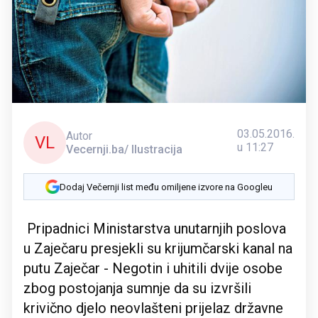
03.05.2016.
Autor
VL
u 11:27
Vecernji.ba/ Ilustracija
Dodaj Večernji list među omiljene izvore na Googleu
Pripadnici Ministarstva unutarnjih poslova
u Zaječaru presjekli su krijumčarski kanal na
putu Zaječar - Negotin i uhitili dvije osobe
zbog postojanja sumnje da su izvršili
krivično djelo neovlašteni prijelaz državne