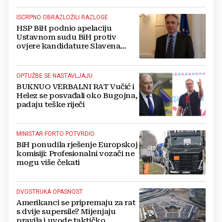
ISCRPNO OBRAZLOŽILI RAZLOGE
HSP BiH podnio apelaciju
Ustavnom sudu BiH protiv
ovjere kandidature Slavena
Kovačevića
OPTUŽBE SE NASTAVLJAJU
BUKNUO VERBALNI RAT Vučić i
Helez se posvađali oko Bugojna,
padaju teške riječi
MINISTAR FORTO POTVRDIO
BiH ponudila rješenje Europskoj
komisiji: Profesionalni vozači ne
mogu više čekati
DVOSTRUKA OPASNOST
Amerikanci se pripremaju za rat
s dvije supersile? Mijenjaju
pravila i uvode taktičko