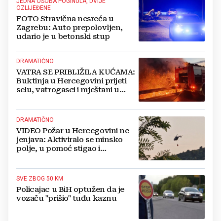
JEDNA OSOBA POGINULA, DVIJE
OZLIJEĐENE
FOTO Stravična nesreća u
Zagrebu: Auto prepolovljen,
udario je u betonski stup
DRAMATIČNO
VATRA SE PRIBLIŽILA KUĆAMA:
Buktinja u Hercegovini prijeti
selu, vatrogasci i mještani u
borbi s vatrenim paklom!
DRAMATIČNO
VIDEO Požar u Hercegovini ne
jenjava: Aktiviralo se minsko
polje, u pomoć stigao i
helikopter
SVE ZBOG 50 KM
Policajac u BiH optužen da je
vozaču "prišio" tuđu kaznu