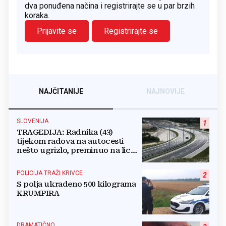
dva ponuđena načina i registrirajte se u par brzih
koraka.
Prijavite se
Registrirajte se
NAJČITANIJE
NAJNOVIJE
SLOVENIJA
1
TRAGEDIJA: Radnika (43)
tijekom radova na autocesti
nešto ugrizlo, preminuo na licu
mjesta!
POLICIJA TRAŽI KRIVCE
2
S polja ukradeno 500 kilograma
KRUMPIRA
DRAMATIČNO