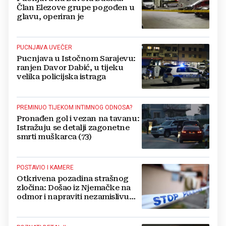
Član Elezove grupe pogođen u
glavu, operiran je
PUCNJAVA UVEČER
Pucnjava u Istočnom Sarajevu:
ranjen Davor Dabić, u tijeku
velika policijska istraga
PREMINUO TIJEKOM INTIMNOG ODNOSA?
Pronađen gol i vezan na tavanu:
Istražuju se detalji zagonetne
smrti muškarca (73)
POSTAVIO I KAMERE
Otkrivena pozadina strašnog
zločina: Došao iz Njemačke na
odmor i napraviti nezamislivu
tragediju