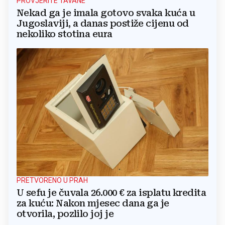
PROVJERITE TAVANE
Nekad ga je imala gotovo svaka kuća u
Jugoslaviji, a danas postiže cijenu od
nekoliko stotina eura
PRETVORENO U PRAH
U sefu je čuvala 26.000 € za isplatu kredita
za kuću: Nakon mjesec dana ga je
otvorila, pozlilo joj je