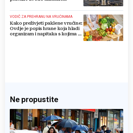
nuklearno oružje
VODIČ ZA PREHRANU NA VRUĆINAMA
Kako preživjeti paklene vrućine:
Ovdje je popis hrane koja hladi
organizam i napitaka s kojima si
činite 'medvjeđu uslugu'
Ne propustite