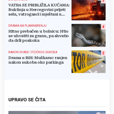
3
VATRA SE PRIBLIŽILA KUĆAMA:
Buktinja u Hercegovini prijeti
selu, vatrogasci i mještani u
borbi s vatrenim paklom!
DRAMA NA PLANINARENJU
4
Hitno prebačen u bolnicu: Htio
se uhvatiti za granu, pa shvatio
da drži poskoka
NAKON SVAĐE I FIZIČKOG SUKOBA
5
Drama u BiH: Muškarac ranjen
nakon sukoba oko parkinga
UPRAVO SE ČITA