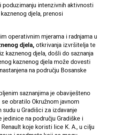
i poduzimanju intenzivnih aktivnosti
u kaznenog djela, prenosi
tim operativnim mjerama i radnjama u
nenog djela,
otkrivanja izvršitelja te
iz kaznenog djela, došli do saznanja
denog kaznenog djela može dovesti
 nastanjena na području Bosanske
pljenim saznanjima je obaviješteno
je se obratilo Okružnom javnom
m sudu u Gradišci za izdavanje
 jedinice na području Gradiške i
ault koje koristi lice K. A., u cilju