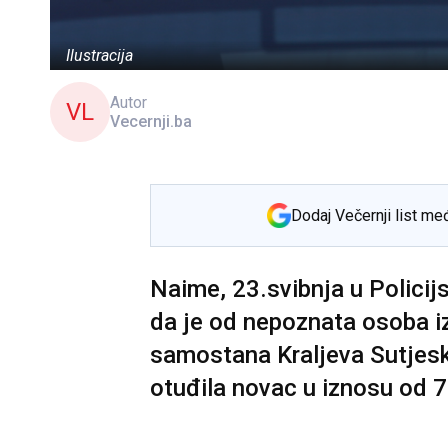
Ilustracija
Autor
VL
Vecernji.ba
Dodaj Večernji list me
Naime, 23.svibnja u Policij
da je od nepoznata osoba i
samostana Kraljeva Sutjesk
otuđila novac u iznosu od