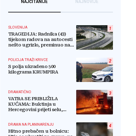
NAJČITANIJE
NAJNOVIJE
SLOVENIJA
1
TRAGEDIJA: Radnika (43)
tijekom radova na autocesti
nešto ugrizlo, preminuo na
licu mjesta!
POLICIJA TRAŽI KRIVCE
2
S polja ukradeno 500
kilograma KRUMPIRA
DRAMATIČNO
3
VATRA SE PRIBLIŽILA
KUĆAMA: Buktinja u
Hercegovini prijeti selu,
vatrogasci i mještani u borbi
s vatrenim paklom!
DRAMA NA PLANINARENJU
4
Hitno prebačen u bolnicu: