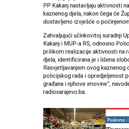
PP Kakanj nastavljaju aktivnosti 
kaznenog djela, nakon čega će Žup
dostavljeno izvješće o počinjeno
Zahvaljujući učinkovitoj suradnji 
Kakanj i MUP-a RS, odnosno Polic
prilikom realizacije aktivnosti na
djela, identificirana je i lišena s
Rasvjetljavanjem ovog kaznenog d
policijskog rada i opredjeljenost p
građana i njihove imovine”, navo
radiosarajevo.ba.