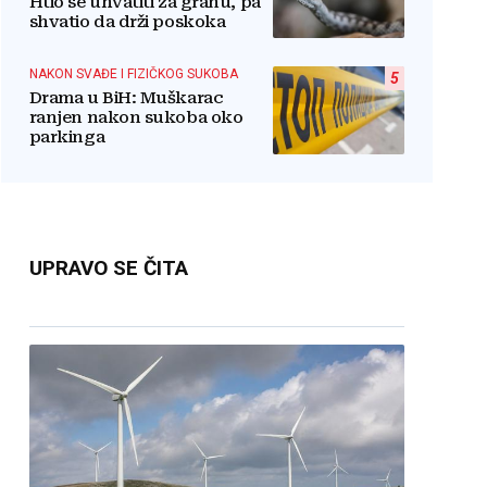
Htio se uhvatiti za granu, pa
shvatio da drži poskoka
NAKON SVAĐE I FIZIČKOG SUKOBA
5
Drama u BiH: Muškarac
ranjen nakon sukoba oko
parkinga
UPRAVO SE ČITA