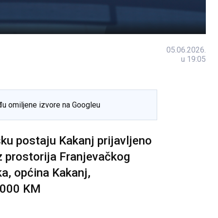
05.06.2026.
u 19:05
đu omiljene izvore na Googleu
sku postaju Kakanj prijavljeno
z prostorija Franjevačkog
a, općina Kakanj,
 7000 KM