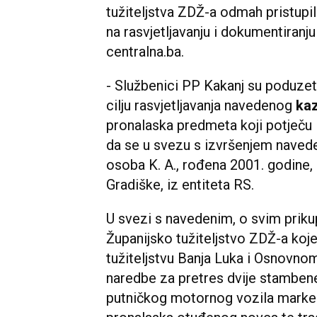
tužiteljstva ZDŽ-a odmah pristupil
na rasvjetljavanju i dokumentiranj
centralna.ba.
- Službenici PP Kakanj su poduze
cilju rasvjetljavanja navedenog
kaz
pronalaska predmeta koji potječu 
da se u svezu s izvršenjem nave
osoba K. A., rođena 2001. godine,
Gradiške, iz entiteta RS.
U svezi s navedenim, o svim priku
Županijsko tužiteljstvo ZDŽ-a ko
tužiteljstvu Banja Luka i Osnovno
naredbe za pretres dvije stambene
putničkog motornog vozila marke Ren