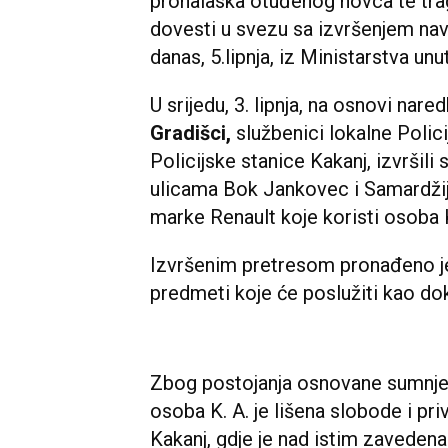
pronalaska otuđenog novca te tra
dovesti u svezu sa izvršenjem nav
danas, 5.lipnja, iz Ministarstva un
U srijedu, 3. lipnja, na osnovi na
Gradišci,
službenici lokalne Polic
Policijske stanice Kakanj, izvršili
ulicama Bok Jankovec i Samardžij
marke Renault koje koristi osoba K
Izvršenim pretresom pronađeno je
predmeti koje će poslužiti kao d
Zbog postojanja osnovane sumnje 
osoba K. A. je lišena slobode i pri
Kakanj, gdje je nad istim zavedena