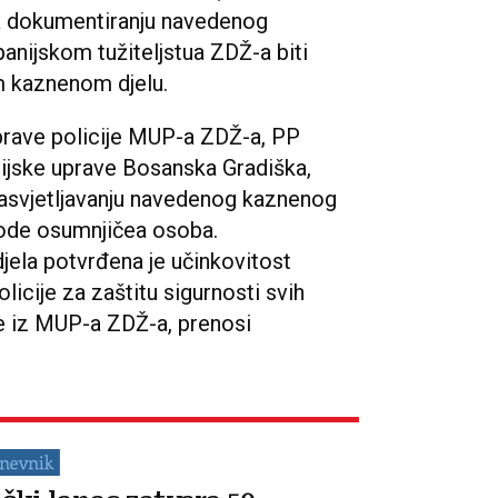
na dokumentiranju navedenog
anijskom tužiteljstua ZDŽ-a biti
m kaznenom djelu.
Uprave policije MUP-a ZDŽ-a, PP
ijske uprave Bosanska Gradiška,
 rasvjetljavanju navedenog kaznenog
lobode osumnjičea osoba.
jela potvrđena je učinkovitost
olicije za zaštitu sigurnosti svih
de iz MUP-a ZDŽ-a, prenosi