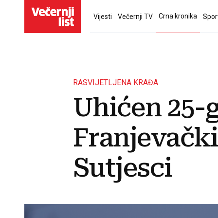
Crna kronika
Vijesti
Večernji TV
Spor
RASVIJETLJENA KRAĐA
Uhićen 25-g
Franjevački
Sutjesci