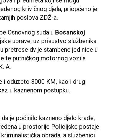
gova i predmeta koji se mogu
edenog krivičnog djela, priopćeno je
utarnjih poslova ZDŽ-a.
redbe Osnovnog suda u
Bosanskoj
ijske uprave, uz prisustvo službenika
 su pretrese dvije stambene jedinice u
e te putničkog motornog vozila
. A.
 i oduzeto 3000 KM, kao i drugi
okaz u kaznenom postupku.
da je počinilo kazneno djelo krađe,
vedena u prostorije Policijske postaje
 kriminalistička obrada, a službenici