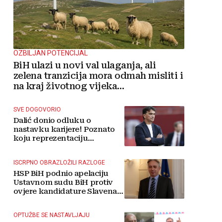
OZBILJAN POTENCIJAL
BiH ulazi u novi val ulaganja, ali
zelena tranzicija mora odmah misliti i
na kraj životnog vijeka
vjetroelektrana
SVE DOGOVORIO
Dalić donio odluku o
nastavku karijere! Poznato
koju reprezentaciju
preuzima
ISCRPNO OBRAZLOŽILI RAZLOGE
HSP BiH podnio apelaciju
Ustavnom sudu BiH protiv
ovjere kandidature Slavena
Kovačevića
OPTUŽBE SE NASTAVLJAJU