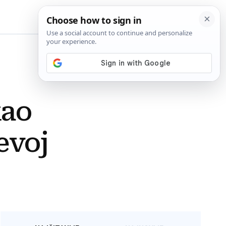
BiH
kao
evoj