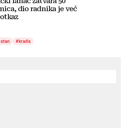
čki lanac zatvara 50
nica, dio radnika je već
 otkaz
stan
krađa