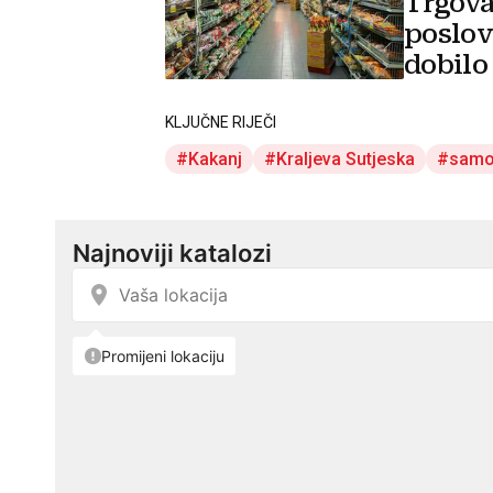
Trgova
poslov
dobilo
KLJUČNE RIJEČI
Kakanj
Kraljeva Sutjeska
samo