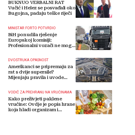
BUKNUO VERBALNI RAT
Vučić i Helez se posvađali oko
Bugojna, padaju teške riječi
MINISTAR FORTO POTVRDIO
BiH ponudila rješenje
Europskoj komisiji:
Profesionalni vozači ne mogu
više čekati
DVOSTRUKA OPASNOST
Amerikanci se pripremaju za
rat s dvije supersile?
Mijenjaju pravila i uvode
taktičko nuklearno oružje
VODIČ ZA PREHRANU NA VRUĆINAMA
Kako preživjeti paklene
vrućine: Ovdje je popis hrane
koja hladi organizam i
napitaka s kojima si činite
'medvjeđu uslugu'