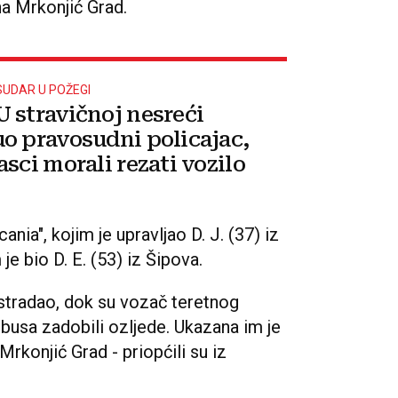
a Mrkonjić Grad.
SUDAR U POŽEGI
 stravičnoj nesreći
o pravosudni policajac,
sci morali rezati vozilo
nia", kojim je upravljao D. J. (37) iz
je bio D. E. (53) iz Šipova.
 stradao, dok su vozač teretnog
busa zadobili ozljede. Ukazana im je
rkonjić Grad - priopćili su iz