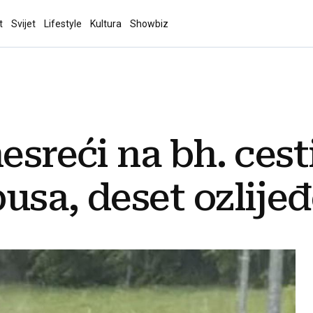
t
Svijet
Lifestyle
Kultura
Showbiz
nesreći na bh. ces
usa, deset ozlije