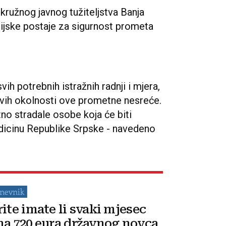
Okružnog javnog tužiteljstva Banja
ijske postaje za sigurnost prometa
vih potrebnih istražnih radnji i mjera,
 svih okolnosti ove prometne nesreće.
tno stradale osobe koja će biti
dicinu Republike Srpske - navedeno
rite imate li svaki mjesec
na 720 eura državnog novca