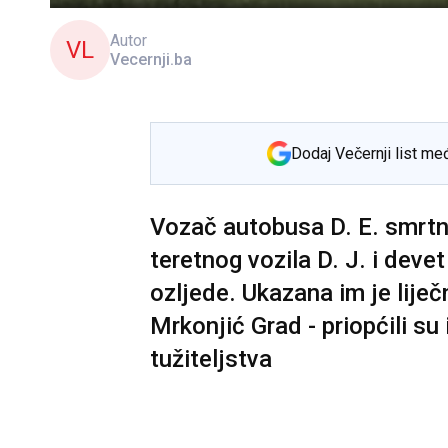
Autor
VL
Vecernji.ba
Dodaj Večernji list me
Vozač autobusa D. E. smrtn
teretnog vozila D. J. i deve
ozljede. Ukazana im je lij
Mrkonjić Grad - priopćili su
tužiteljstva