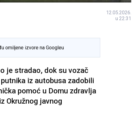
12.05.2026.
u 22:31
đu omiljene izvore na Googleu
o je stradao, dok su vozač
t putnika iz autobusa zadobili
ečnička pomoć u Domu zdravlja
 iz Okružnog javnog