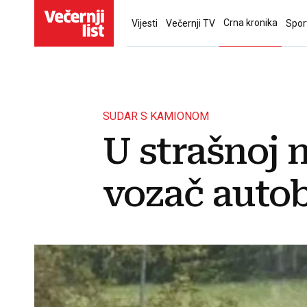
Crna kronika
Vijesti
Večernji TV
Spor
SUDAR S KAMIONOM
U strašnoj 
vozač autob