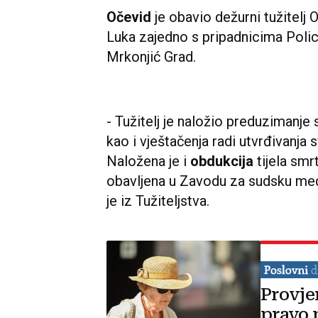
Očevid
je obavio dežurni tužitelj 
Luka zajedno s pripadnicima Polic
Mrkonjić Grad.
- Tužitelj je naložio preduzimanje s
kao i vještačenja radi utvrđivanja
Naložena je i
obdukcija
tijela smr
obavljena u Zavodu za sudsku me
je iz Tužiteljstva.
Provje
pravo 