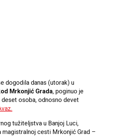
e dogodila danas (utorak) u
kod Mrkonjić Grada
, poginuo je
o deset osoba, odnosno devet
Avaz.
og tužiteljstva u Banjoj Luci,
a magistralnoj cesti Mrkonjić Grad –