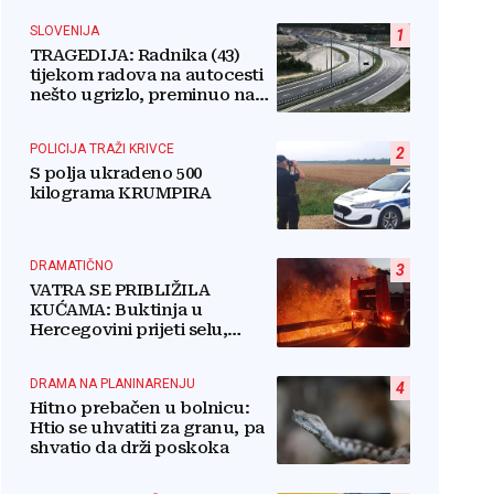
SLOVENIJA
1
TRAGEDIJA: Radnika (43)
tijekom radova na autocesti
nešto ugrizlo, preminuo na
licu mjesta!
POLICIJA TRAŽI KRIVCE
2
S polja ukradeno 500
kilograma KRUMPIRA
DRAMATIČNO
3
VATRA SE PRIBLIŽILA
KUĆAMA: Buktinja u
Hercegovini prijeti selu,
vatrogasci i mještani u borbi
s vatrenim paklom!
DRAMA NA PLANINARENJU
4
Hitno prebačen u bolnicu:
Htio se uhvatiti za granu, pa
shvatio da drži poskoka