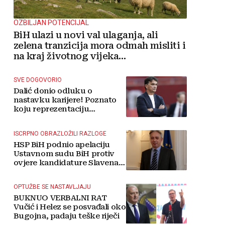
OZBILJAN POTENCIJAL
BiH ulazi u novi val ulaganja, ali
zelena tranzicija mora odmah misliti i
na kraj životnog vijeka
vjetroelektrana
SVE DOGOVORIO
Dalić donio odluku o
nastavku karijere! Poznato
koju reprezentaciju
preuzima
ISCRPNO OBRAZLOŽILI RAZLOGE
HSP BiH podnio apelaciju
Ustavnom sudu BiH protiv
ovjere kandidature Slavena
Kovačevića
OPTUŽBE SE NASTAVLJAJU
BUKNUO VERBALNI RAT
Vučić i Helez se posvađali oko
Bugojna, padaju teške riječi