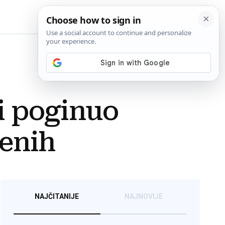
BiH
ti poginuo
đenih
NAJČITANIJE
NAJNOVIJE