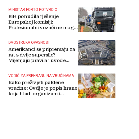
MINISTAR FORTO POTVRDIO
BiH ponudila rješenje
Europskoj komisiji:
Profesionalni vozači ne mogu
više čekati
DVOSTRUKA OPASNOST
Amerikanci se pripremaju za
rat s dvije supersile?
Mijenjaju pravila i uvode
taktičko nuklearno oružje
VODIČ ZA PREHRANU NA VRUĆINAMA
Kako preživjeti paklene
vrućine: Ovdje je popis hrane
koja hladi organizam i
napitaka s kojima si činite
'medvjeđu uslugu'