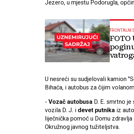
Jezero, u mjestu Podorugla, općin
FRONTALNI 
FOTO U
poginu
vatroga
U nesreći su sudjelovali kamion "Sca
Bihaća, i autobus za čijim volanom 
-
Vozač autobusa
D. E. smrtno je
vozila D. J. i
devet putnika
iz auto
liječnička pomoć u Domu zdravlja M
Okružnog javnog tužiteljstva.