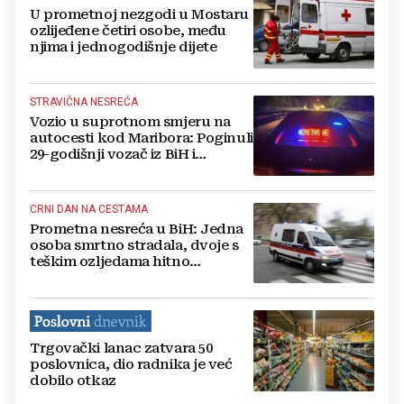
U prometnoj nezgodi u Mostaru
ozlijeđene četiri osobe, među
njima i jednogodišnje dijete
STRAVIČNA NESREĆA
Vozio u suprotnom smjeru na
autocesti kod Maribora: Poginuli
29-godišnji vozač iz BiH i
suputnica iz drugog vozila
CRNI DAN NA CESTAMA
Prometna nesreća u BiH: Jedna
osoba smrtno stradala, dvoje s
teškim ozljedama hitno
prevezeno u bolnicu
Trgovački lanac zatvara 50
poslovnica, dio radnika je već
dobilo otkaz