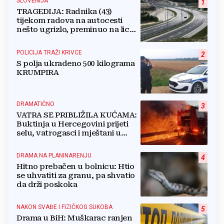
SLOVENIJA
1
TRAGEDIJA: Radnika (43)
tijekom radova na autocesti
nešto ugrizlo, preminuo na licu
mjesta!
POLICIJA TRAŽI KRIVCE
2
S polja ukradeno 500 kilograma
KRUMPIRA
DRAMATIČNO
3
VATRA SE PRIBLIŽILA KUĆAMA:
Buktinja u Hercegovini prijeti
selu, vatrogasci i mještani u
borbi s vatrenim paklom!
DRAMA NA PLANINARENJU
4
Hitno prebačen u bolnicu: Htio
se uhvatiti za granu, pa shvatio
da drži poskoka
NAKON SVAĐE I FIZIČKOG SUKOBA
5
Drama u BiH: Muškarac ranjen