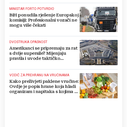
MINISTAR FORTO POTVRDIO
BiH ponudila rješenje Europskoj
komisiji: Profesionalni vozači ne
mogu više čekati
DVOSTRUKA OPASNOST
Amerikanci se pripremaju za rat
s dvije supersile? Mijenjaju
pravila i uvode taktičko
nuklearno oružje
VODIČ ZA PREHRANU NA VRUĆINAMA
Kako preživjeti paklene vrućine:
Ovdje je popis hrane koja hladi
organizam i napitaka s kojima si
činite 'medvjeđu uslugu'