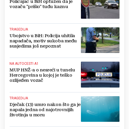
Policajac u BiH optužen da je
vozaču "prišio" tuđu kaznu
TRAGEDIJA
Ubojstvo u BiH: Policija uhitila
napadača, motiv sukoba među
susjedima još nepoznat
NA AUTOCESTI A1
MUP HNŽ-a o nesreći u tunelu
Hercegovina u kojoj je teško
ozlijeđen vozač
TRAGEDIJA
Dječak (13) umro nakon što ga je
napala jedna od najotrovnijih
životinja u moru