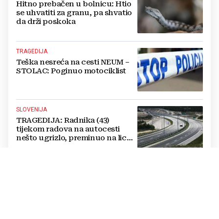
Hitno prebačen u bolnicu: Htio
se uhvatiti za granu, pa shvatio
da drži poskoka
TRAGEDIJA
Teška nesreća na cesti NEUM –
STOLAC: Poginuo motociklist
SLOVENIJA
TRAGEDIJA: Radnika (43)
tijekom radova na autocesti
nešto ugrizlo, preminuo na licu
mjesta!
NAKON SVAĐE I FIZIČKOG SUKOBA
Drama u BiH: Muškarac ranjen
nakon sukoba oko parkinga