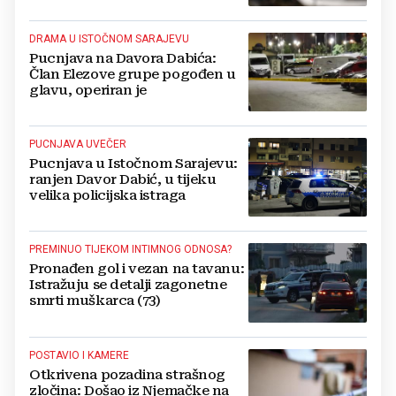
DRAMA U ISTOČNOM SARAJEVU
Pucnjava na Davora Dabića:
Član Elezove grupe pogođen u
glavu, operiran je
PUCNJAVA UVEČER
Pucnjava u Istočnom Sarajevu:
ranjen Davor Dabić, u tijeku
velika policijska istraga
PREMINUO TIJEKOM INTIMNOG ODNOSA?
Pronađen gol i vezan na tavanu:
Istražuju se detalji zagonetne
smrti muškarca (73)
POSTAVIO I KAMERE
Otkrivena pozadina strašnog
zločina: Došao iz Njemačke na