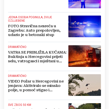
JEDNA OSOBA POGINULA, DVIJE
OZLIJEĐENE
FOTO Stravična nesreća u
Zagrebu: Auto prepolovljen,
udario je u betonski stup
DRAMATIČNO
VATRA SE PRIBLIŽILA KUĆAMA:
Buktinja u Hercegovini prijeti
selu, vatrogasci i mještani u
borbi s vatrenim paklom!
DRAMATIČNO
VIDEO Požar u Hercegovini ne
jenjava: Aktiviralo se minsko
polje, u pomoć stigao i
helikopter
SVE ZBOG 50 KM