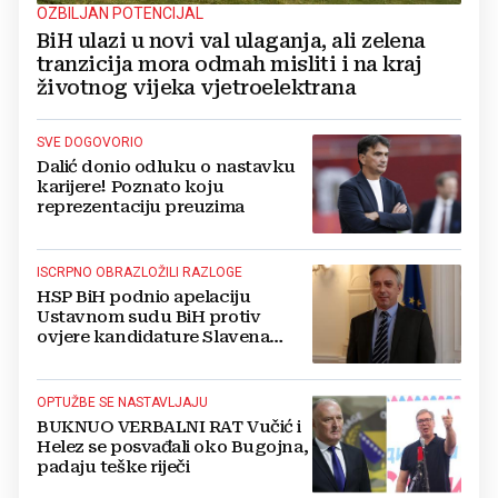
OZBILJAN POTENCIJAL
BiH ulazi u novi val ulaganja, ali zelena
tranzicija mora odmah misliti i na kraj
životnog vijeka vjetroelektrana
SVE DOGOVORIO
Dalić donio odluku o nastavku
karijere! Poznato koju
reprezentaciju preuzima
ISCRPNO OBRAZLOŽILI RAZLOGE
HSP BiH podnio apelaciju
Ustavnom sudu BiH protiv
ovjere kandidature Slavena
Kovačevića
OPTUŽBE SE NASTAVLJAJU
BUKNUO VERBALNI RAT Vučić i
Helez se posvađali oko Bugojna,
padaju teške riječi