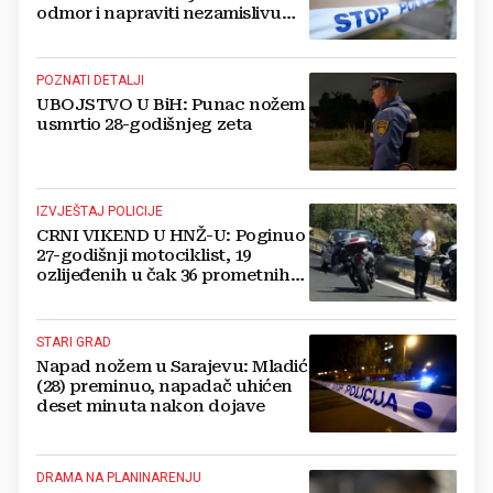
odmor i napraviti nezamislivu
tragediju
POZNATI DETALJI
UBOJSTVO U BiH: Punac nožem
usmrtio 28-godišnjeg zeta
IZVJEŠTAJ POLICIJE
CRNI VIKEND U HNŽ-U: Poginuo
27-godišnji motociklist, 19
ozlijeđenih u čak 36 prometnih
nesreća
STARI GRAD
Napad nožem u Sarajevu: Mladić
(28) preminuo, napadač uhićen
deset minuta nakon dojave
DRAMA NA PLANINARENJU