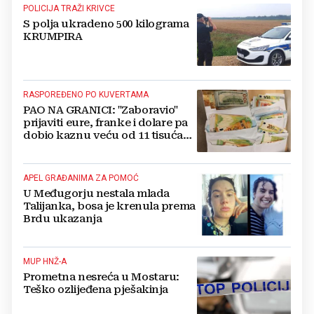
POLICIJA TRAŽI KRIVCE
S polja ukradeno 500 kilograma
KRUMPIRA
RASPOREĐENO PO KUVERTAMA
PAO NA GRANICI: "Zaboravio"
prijaviti eure, franke i dolare pa
dobio kaznu veću od 11 tisuća
eura!
APEL GRAĐANIMA ZA POMOĆ
U Međugorju nestala mlada
Talijanka, bosa je krenula prema
Brdu ukazanja
MUP HNŽ-A
Prometna nesreća u Mostaru:
Teško ozlijeđena pješakinja