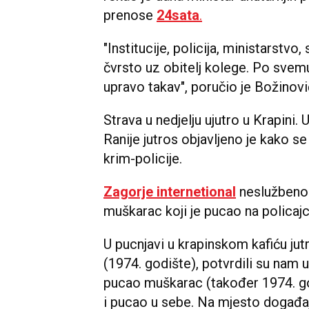
prenose
24sata
.
"Institucije, policija, ministarstv
čvrsto uz obitelj kolege. Po svem
upravo takav", poručio je Božinović
Strava u nedjelju ujutro u Krapini. U
Ranije jutros objavljeno je kako s
krim-policije.
Zagorje internetional
neslužbeno 
muškarac koji je pucao na policaj
U pucnjavi u krapinskom kafiću jut
(1974. godište), potvrdili su nam 
pucao muškarac (također 1974. god
i pucao u sebe. Na mjesto događaj