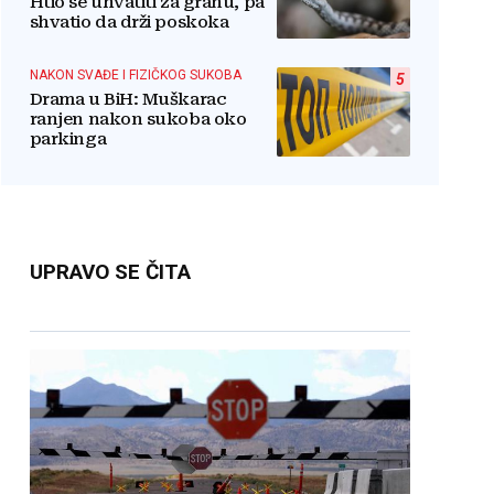
Htio se uhvatiti za granu, pa
shvatio da drži poskoka
NAKON SVAĐE I FIZIČKOG SUKOBA
5
Drama u BiH: Muškarac
ranjen nakon sukoba oko
parkinga
UPRAVO SE ČITA