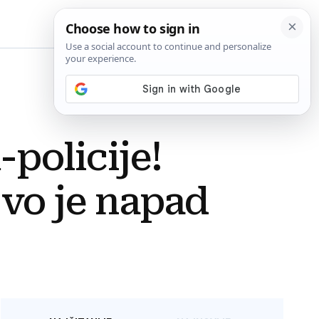
BiH
policije!
Ovo je napad