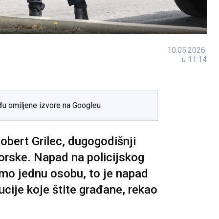
10.05.2026.
u 11:14
đu omiljene izvore na Googleu
Robert Grilec, dugogodišnji
orske. Napad na policijskog
amo jednu osobu, to je napad
tucije koje štite građane, rekao