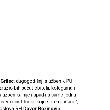
 Grilec
, dugogodišnji službenik PU
razio bih sućut obitelji, kolegama i
 službenika nije napad na samo jednu
štva i institucije koje štite građane",
 poslova RH
Davor Božinović
,