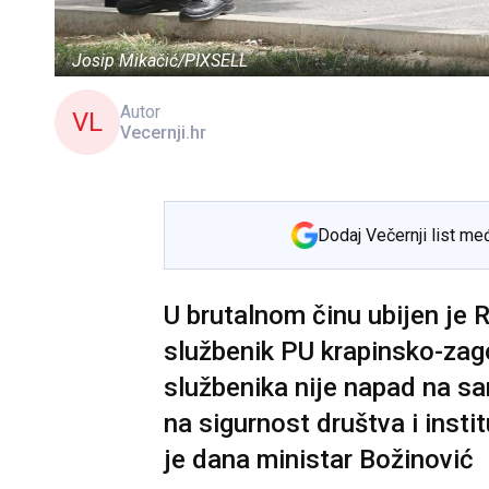
Josip Mikačić/PIXSELL
Autor
VL
Vecernji.hr
Dodaj Večernji list me
U brutalnom činu ubijen je 
službenik PU krapinsko-zag
službenika nije napad na s
na sigurnost društva i insti
je dana ministar Božinović