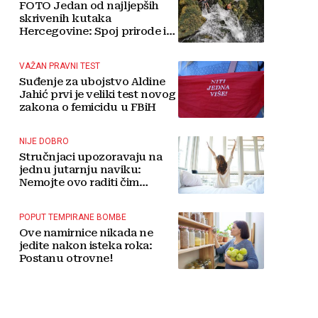
FOTO Jedan od najljepših
skrivenih kutaka
Hercegovine: Spoj prirode i
tradicije čini Koćušu
jedinstvenom destinacijom
VAŽAN PRAVNI TEST
Suđenje za ubojstvo Aldine
Jahić prvi je veliki test novog
zakona o femicidu u FBiH
NIJE DOBRO
Stručnjaci upozoravaju na
jednu jutarnju naviku:
Nemojte ovo raditi čim
ustanete
POPUT TEMPIRANE BOMBE
Ove namirnice nikada ne
jedite nakon isteka roka:
Postanu otrovne!