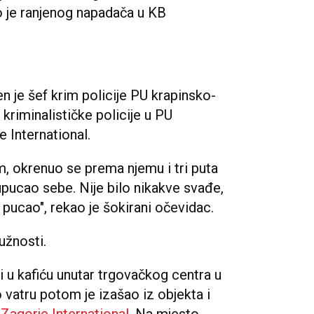
 je ranjenog napadača u KB
 je šef krim policije PU krapinsko-
 kriminalističke policije u PU
e International.
m, okrenuo se prema njemu i tri puta
upucao sebe. Nije bilo nikakve svađe,
i pucao", rekao je šokirani očevidac.
užnosti.
vi u kafiću unutar trgovačkog centra u
o vatru potom je izašao iz objekta i
e
Zagorje International
.
Na mjesto