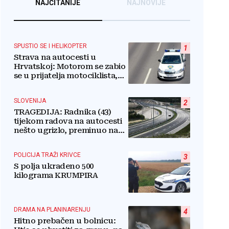
NAJČITANIJE
NAJNOVIJE
SPUSTIO SE I HELIKOPTER
1
Strava na autocesti u
Hrvatskoj: Motorom se zabio
se u prijatelja motociklista,
sumnja se u
zdravstveni razlog
SLOVENIJA
2
TRAGEDIJA: Radnika (43)
tijekom radova na autocesti
nešto ugrizlo, preminuo na
licu mjesta!
POLICIJA TRAŽI KRIVCE
3
S polja ukradeno 500
kilograma KRUMPIRA
DRAMA NA PLANINARENJU
4
Hitno prebačen u bolnicu: