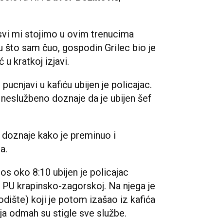
o, svi mi stojimo u ovim trenucima
u što sam čuo, gospodin Grilec bio je
 u kratkoj izjavi.
 pucnjavi u kafiću ubijen je policajac.
e neslužbeno doznaje da je ubijen šef
doznaje kako je preminuo i
ca.
ros oko 8:10 ubijen je policajac
u PU krapinsko-zagorskoj. Na njega je
ište) koji je potom izašao iz kafića
a odmah su stigle sve službe.