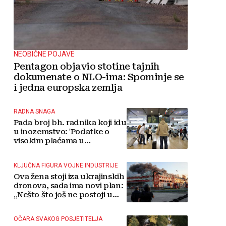
NEOBIČNE POJAVE
Pentagon objavio stotine tajnih
dokumenate o NLO-ima: Spominje se
i jedna europska zemlja
RADNA SNAGA
Pada broj bh. radnika koji idu
u inozemstvo: 'Podatke o
visokim plaćama u
Njemačkoj treba gledati s
rezervom'
KLJUČNA FIGURA VOJNE INDUSTRIJE
Ova žena stoji iza ukrajinskih
dronova, sada ima novi plan:
„Nešto što još ne postoji u
svijetu“
OČARA SVAKOG POSJETITELJA