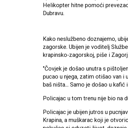
Helikopter hitne pomoći prevezao
Dubravu.
Kako neslužbeno doznajemo, ubijen
zagorske. Ubijen je voditelj Službe
krapinsko-zagorskoj, piše i Zagorj
"Čovjek je došao unutra s pištolje
pucao u njega, zatim otišao van i 
baš ništa... Samo je došao u kafić 
Policajac u tom trenu nije bio na d
Policajac je ubijen jutros u pucnja
Krapina, a muškarac koji je otvori
pokušao si oduzeti život, doznaj