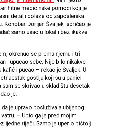
ter hitne medicinske pomoći koji je
sni detalji dolaze od zaposlenika
ću. Konobar Dorijan Švaljek ispričao je
adač samo ušao u lokal i bez ikakve
jem, okrenuo se prema njemu i tri
an i upucao sebe. Nije bilo nikakve
 kafić i pucao – rekao je Švaljek. U
petnaestak gostiju koji su u panici
Ja sam se skrivao u skladištu desetak
odao je.
e da je upravo posluživala ubijenog
vatru. – Ubio ga je pred mojim
z ijedne riječi. Samo je uperio pištolj