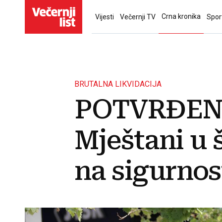
Crna kronika
Vijesti
Večernji TV
Spor
BRUTALNA LIKVIDACIJA
POTVRĐENO 
Mještani u 
na sigurnos