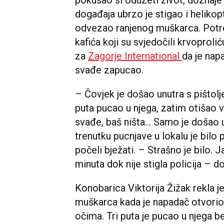
događaja ubrzo je stigao i helikop
odvezao ranjenog muškarca. Potre
kafića koji su svjedočili krvoproli
za
Zagorje International
da je nap
svađe zapucao.
– Čovjek je došao unutra s pištol
puta pucao u njega, zatim otišao v
svađe, baš ništa... Samo je došao u
trenutku pucnjave u lokalu je bilo 
počeli bježati. – Strašno je bilo. 
minuta dok nije stigla policija – d
Konobarica Viktorija Žižak rekla j
muškarca kada je napadač otvorio 
očima. Tri puta je pucao u njega be