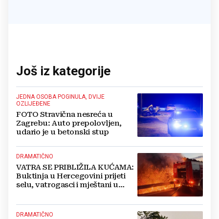
Još iz kategorije
JEDNA OSOBA POGINULA, DVIJE
OZLIJEĐENE
FOTO Stravična nesreća u
Zagrebu: Auto prepolovljen,
udario je u betonski stup
DRAMATIČNO
VATRA SE PRIBLIŽILA KUĆAMA:
Buktinja u Hercegovini prijeti
selu, vatrogasci i mještani u
borbi s vatrenim paklom!
DRAMATIČNO