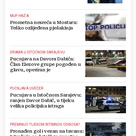
MUP HNŽ-A
Prometna nesreća u Mostaru:
Teško ozlijeđena pješakinja
DRAMA U ISTOČNOM SARAJEVU
Pucnjava na Davora Dabića:
Član Elezove grupe pogođen u
glavu, operiran je
PUCNJAVA UVEČER
Pucnjava u Istočnom Sarajevu:
ranjen Davor Dabić, u tijeku
velika policijska istraga
PREMINUO TIJEKOM INTIMNOG ODNOSA?
Pronađen gol i vezan na tavanu: