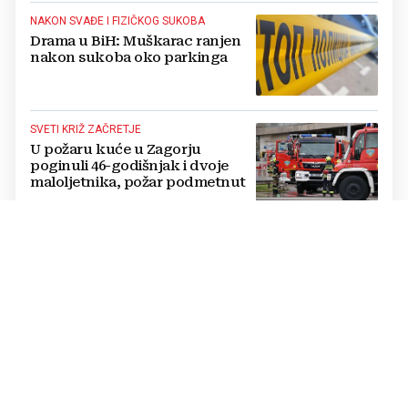
NAKON SVAĐE I FIZIČKOG SUKOBA
Drama u BiH: Muškarac ranjen
nakon sukoba oko parkinga
SVETI KRIŽ ZAČRETJE
U požaru kuće u Zagorju
poginuli 46-godišnjak i dvoje
maloljetnika, požar podmetnut
TRAGEDIJA MJESTU GUDEJA
U sječi drva kod Bosanskog
Grahova smrtno stradao
muškarac iz Drvara
SPUSTIO SE I HELIKOPTER
Strava na autocesti u Hrvatskoj:
Motorom se zabio se u prijatelja
motociklista, sumnja se u