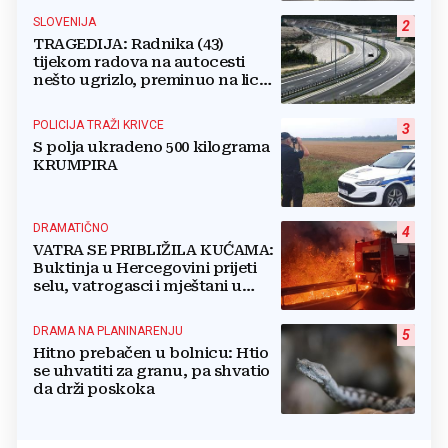
SLOVENIJA
2
TRAGEDIJA: Radnika (43)
tijekom radova na autocesti
nešto ugrizlo, preminuo na licu
mjesta!
POLICIJA TRAŽI KRIVCE
3
S polja ukradeno 500 kilograma
KRUMPIRA
DRAMATIČNO
4
VATRA SE PRIBLIŽILA KUĆAMA:
Buktinja u Hercegovini prijeti
selu, vatrogasci i mještani u
borbi s vatrenim paklom!
DRAMA NA PLANINARENJU
5
Hitno prebačen u bolnicu: Htio
se uhvatiti za granu, pa shvatio
da drži poskoka