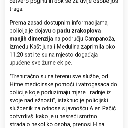
četvero poginulih dok se za dvije osobe još
traga.
Prema zasad dostupnim informacijama,
policija je dojavu o
padu zrakoplova
manjih dimenzija
na području Campanoža,
između Kaštijuna i Medulina zaprimila oko
11.20 sati te su na mjesto događaja
upućene sve žurne ekipe.
"Trenutačno su na terenu sve službe, od
Hitne medicinske pomoći i vatrogasaca do
policije koje poduzimaju mjere i radnje iz
svoje nadležnosti", istaknuo je policijski
službenik za odnose s javnošću Alen Pačić
potvrdivši kako je u nesreći smrtno
stradalo nekoliko osoba, prenosi Hina.