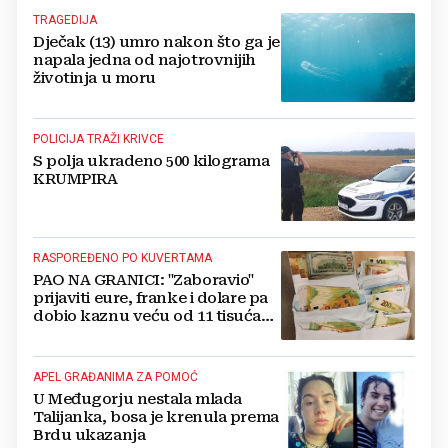
TRAGEDIJA
Dječak (13) umro nakon što ga je
napala jedna od najotrovnijih
životinja u moru
POLICIJA TRAŽI KRIVCE
S polja ukradeno 500 kilograma
KRUMPIRA
RASPOREĐENO PO KUVERTAMA
PAO NA GRANICI: "Zaboravio"
prijaviti eure, franke i dolare pa
dobio kaznu veću od 11 tisuća
eura!
APEL GRAĐANIMA ZA POMOĆ
U Međugorju nestala mlada
Talijanka, bosa je krenula prema
Brdu ukazanja