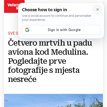
BiH
SVE SLUŽBE NA TERENU
Četvero mrtvih u padu
aviona kod Medulina.
Pogledajte prve
fotografije s mjesta
nesreće