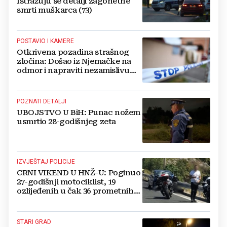
Istražuju se detalji zagonetne
smrti muškarca (73)
POSTAVIO I KAMERE
Otkrivena pozadina strašnog
zločina: Došao iz Njemačke na
odmor i napraviti nezamislivu
tragediju
POZNATI DETALJI
UBOJSTVO U BiH: Punac nožem
usmrtio 28-godišnjeg zeta
IZVJEŠTAJ POLICIJE
CRNI VIKEND U HNŽ-U: Poginuo
27-godišnji motociklist, 19
ozlijeđenih u čak 36 prometnih
nesreća
STARI GRAD