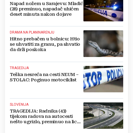
Napad nožem u Sarajevu: Mladić
(28) preminuo, napadač uhićen
deset minuta nakon dojave
DRAMA NA PLANINARENJU
Hitno prebačen u bolnicu: Htio
se uhvatiti za granu, pa shvatio
da drži poskoka
TRAGEDIJA
Teška nesreća na cesti NEUM –
STOLAC: Poginuo motociklist
SLOVENIJA
TRAGEDIJA: Radnika (43)
tijekom radova na autocesti
nešto ugrizlo, preminuo na licu
mjesta!