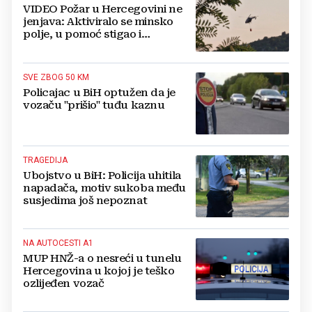
VIDEO Požar u Hercegovini ne
jenjava: Aktiviralo se minsko
polje, u pomoć stigao i
helikopter
SVE ZBOG 50 KM
Policajac u BiH optužen da je
vozaču "prišio" tuđu kaznu
TRAGEDIJA
Ubojstvo u BiH: Policija uhitila
napadača, motiv sukoba među
susjedima još nepoznat
NA AUTOCESTI A1
MUP HNŽ-a o nesreći u tunelu
Hercegovina u kojoj je teško
ozlijeđen vozač