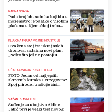
RADNA SNAGA
Pada broj bh. radnika koji idu u
inozemstvo: 'Podatke o visokim
plaćama u Njemačkoj treba
gledati s rezervom'
KLJUČNA FIGURA VOJNE INDUSTRIJE
Ova žena stoji iza ukrajinskih
dronova, sada ima novi plan:
„Nešto što još ne postoji u
svijetu“
OČARA SVAKOG POSJETITELJA
FOTO Jedan od najljepših
skrivenih kutaka Hercegovine:
Spoj prirode i tradicije čini
Koćušu jedinstvenom
destinacijom
VAŽAN PRAVNI TEST
Suđenje za ubojstvo Aldine
Jahić prvi je veliki test novog