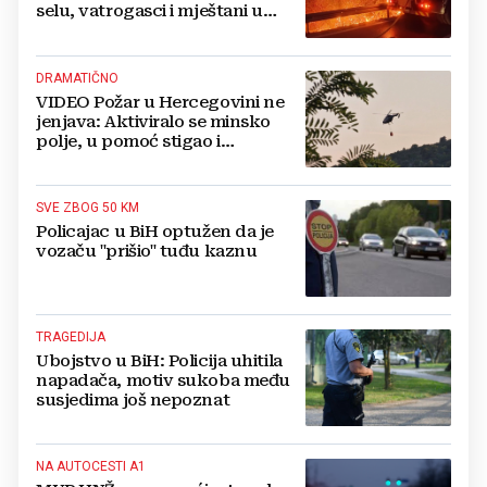
selu, vatrogasci i mještani u
borbi s vatrenim paklom!
DRAMATIČNO
VIDEO Požar u Hercegovini ne
jenjava: Aktiviralo se minsko
polje, u pomoć stigao i
helikopter
SVE ZBOG 50 KM
Policajac u BiH optužen da je
vozaču "prišio" tuđu kaznu
TRAGEDIJA
Ubojstvo u BiH: Policija uhitila
napadača, motiv sukoba među
susjedima još nepoznat
NA AUTOCESTI A1