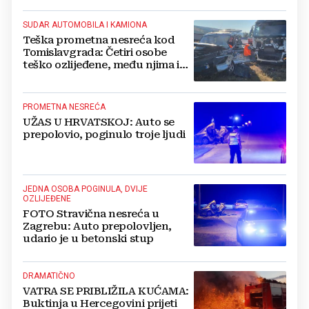
SUDAR AUTOMOBILA I KAMIONA
Teška prometna nesreća kod
Tomislavgrada: Četiri osobe
teško ozlijeđene, među njima i
beba
PROMETNA NESREĆA
UŽAS U HRVATSKOJ: Auto se
prepolovio, poginulo troje ljudi
JEDNA OSOBA POGINULA, DVIJE
OZLIJEĐENE
FOTO Stravična nesreća u
Zagrebu: Auto prepolovljen,
udario je u betonski stup
DRAMATIČNO
VATRA SE PRIBLIŽILA KUĆAMA:
Buktinja u Hercegovini prijeti