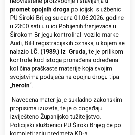
neovlaštene proizvodnje i stavljanja
u
promet opojnih droga
policijski službenici
PU Široki Brijeg su dana 01.06.2026. godine
u 23:00 sati u ulici Pobijenih franjevaca u
Širokom Brijegu kontrolirali vozilo marke
Audi, BiH registracijskih oznaka, u kojem se
nalazio
I.Č. (1989.) iz Gruda,
te je prilikom
kontrole kod istoga pronađena određena
količina praškaste materije koja svojim
svojstvima podsjeća na opojnu drogu tipa
„
heroin
“.
Navedena materija je sukladno zakonskim
propisima izuzeta, te je o događaju
izviješteno Županijsko tužiteljstvo.
Policijski službenici PU Široki Brijeg će po
kompletiranju predmeta KD-a