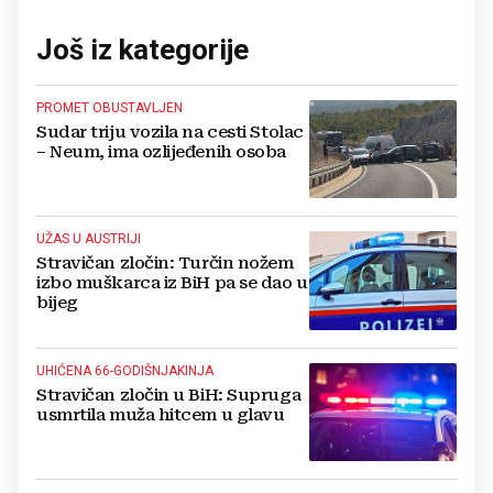
Još iz kategorije
PROMET OBUSTAVLJEN
Sudar triju vozila na cesti Stolac
– Neum, ima ozlijeđenih osoba
UŽAS U AUSTRIJI
Stravičan zločin: Turčin nožem
izbo muškarca iz BiH pa se dao u
bijeg
UHIĆENA 66-GODIŠNJAKINJA
Stravičan zločin u BiH: Supruga
usmrtila muža hitcem u glavu