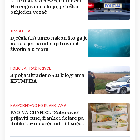
MUP HNŽ-a o nesreći u tunelu
Hercegovina u kojoj je teško
ozlijeđen vozač
TRAGEDIJA
Dječak (13) umro nakon što ga je
napala jedna od najotrovnijih
životinja u moru
POLICIJA TRAŽI KRIVCE
S polja ukradeno 500 kilograma
KRUMPIRA
RASPOREĐENO PO KUVERTAMA
PAO NA GRANICI: "Zaboravio"
prijaviti eure, franke i dolare pa
dobio kaznu veću od 11 tisuća
eura!