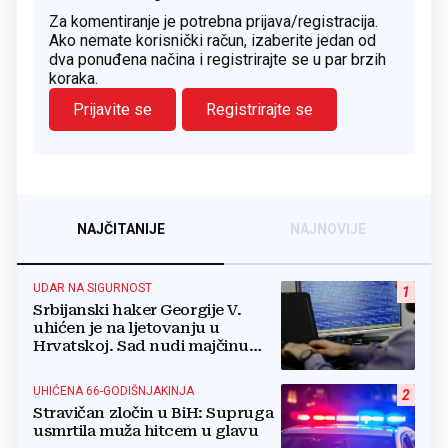
Za komentiranje je potrebna prijava/registracija.
Ako nemate korisnički račun, izaberite jedan od
dva ponuđena načina i registrirajte se u par brzih
koraka.
Prijavite se
Registrirajte se
NAJČITANIJE
NAJNOVIJE
UDAR NA SIGURNOST
1
Srbijanski haker Georgije V.
uhićen je na ljetovanju u
Hrvatskoj. Sad nudi majčinu
kuću za slobodu
UHIĆENA 66-GODIŠNJAKINJA
2
Stravičan zločin u BiH: Supruga
usmrtila muža hitcem u glavu