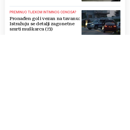
PREMINUO TIJEKOM INTIMNOG ODNOSA?
Pronađen gol i vezan na tavanu:
Istražuju se detalji zagonetne
smrti muškarca (73)
POSTAVIO I KAMERE
Otkrivena pozadina strašnog
zločina: Došao iz Njemačke na
odmor i napraviti nezamislivu
tragediju
POZNATI DETALJI
UBOJSTVO U BiH: Punac nožem
usmrtio 28-godišnjeg zeta
IZVJEŠTAJ POLICIJE
CRNI VIKEND U HNŽ-U: Poginuo
27-godišnji motociklist, 19