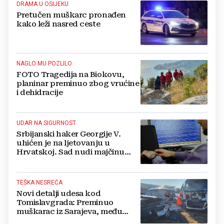
DRAMA U OSIJEKU
Pretučen muškarc pronađen
kako leži nasred ceste
NAGLO MU POZLILO
FOTO Tragedija na Biokovu,
planinar preminuo zbog vrućine
i dehidracije
UDAR NA SIGURNOST
Srbijanski haker Georgije V.
uhićen je na ljetovanju u
Hrvatskoj. Sad nudi majčinu
kuću za slobodu
TEŠKA NESREĆA
Novi detalji udesa kod
Tomislavgrada: Preminuo
muškarac iz Sarajeva, među
ozlijeđenima i beba