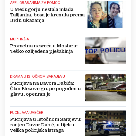
APEL GRAĐANIMA ZA POMOĆ
U Međugorju nestala mlada
Talijanka, bosa je krenula prema
Brdu ukazanja
MUP HNŽ-A
Prometna nesreća u Mostaru:
Teško ozlijeđena pješakinja
DRAMA U ISTOČNOM SARAJEVU
Pucnjava na Davora Dabića:
Član Elezove grupe pogođen u
glavu, operiran je
PUCNJAVA UVEČER
Pucnjava u Istočnom Sarajevu:
ranjen Davor Dabić, u tijeku
velika policijska istraga