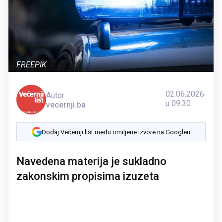
FREEPIK
02.06.2026.
Autor
u 09:30
vecernji.ba
Dodaj Večernji list među omiljene izvore na Googleu
Navedena materija je sukladno
zakonskim propisima izuzeta