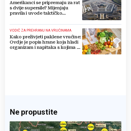
Amerikanci se pripremaju za rat
s dvije supersile? Mijenjaju
pravila i uvode taktičko
nuklearno oružje
VODIČ ZA PREHRANU NA VRUĆINAMA
Kako preživjeti paklene vrućine:
Ovdje je popis hrane koja hladi
organizam i napitaka s kojima si
činite 'medvjeđu uslugu'
Ne propustite