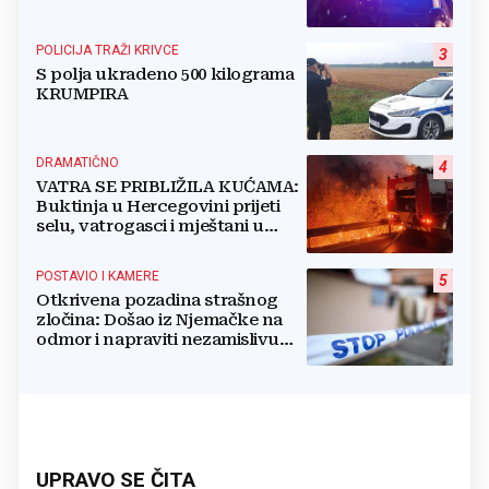
POLICIJA TRAŽI KRIVCE
3
S polja ukradeno 500 kilograma
KRUMPIRA
DRAMATIČNO
4
VATRA SE PRIBLIŽILA KUĆAMA:
Buktinja u Hercegovini prijeti
selu, vatrogasci i mještani u
borbi s vatrenim paklom!
POSTAVIO I KAMERE
5
Otkrivena pozadina strašnog
zločina: Došao iz Njemačke na
odmor i napraviti nezamislivu
tragediju
UPRAVO SE ČITA