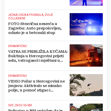
JEDNA OSOBA POGINULA, DVIJE
OZLIJEĐENE
FOTO Stravična nesreća u
Zagrebu: Auto prepolovljen,
udario je u betonski stup
DRAMATIČNO
VATRA SE PRIBLIŽILA KUĆAMA:
Buktinja u Hercegovini prijeti
selu, vatrogasci i mještani u
borbi s vatrenim paklom!
DRAMATIČNO
VIDEO Požar u Hercegovini ne
jenjava: Aktiviralo se minsko
polje, u pomoć stigao i
helikopter
SVE ZBOG 50 KM
Policajac u BiH optužen da je