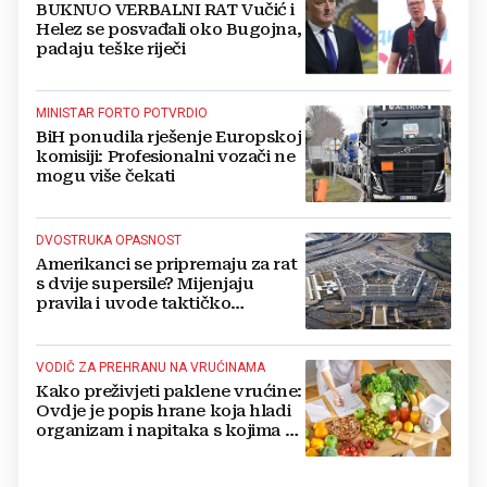
BUKNUO VERBALNI RAT Vučić i
Helez se posvađali oko Bugojna,
padaju teške riječi
MINISTAR FORTO POTVRDIO
BiH ponudila rješenje Europskoj
komisiji: Profesionalni vozači ne
mogu više čekati
DVOSTRUKA OPASNOST
Amerikanci se pripremaju za rat
s dvije supersile? Mijenjaju
pravila i uvode taktičko
nuklearno oružje
VODIČ ZA PREHRANU NA VRUĆINAMA
Kako preživjeti paklene vrućine:
Ovdje je popis hrane koja hladi
organizam i napitaka s kojima si
činite 'medvjeđu uslugu'