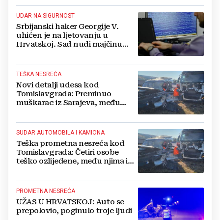
UDAR NA SIGURNOST
Srbijanski haker Georgije V.
uhićen je na ljetovanju u
Hrvatskoj. Sad nudi majčinu
kuću za slobodu
TEŠKA NESREĆA
Novi detalji udesa kod
Tomislavgrada: Preminuo
muškarac iz Sarajeva, među
ozlijeđenima i beba
SUDAR AUTOMOBILA I KAMIONA
Teška prometna nesreća kod
Tomislavgrada: Četiri osobe
teško ozlijeđene, među njima i
beba
PROMETNA NESREĆA
UŽAS U HRVATSKOJ: Auto se
prepolovio, poginulo troje ljudi