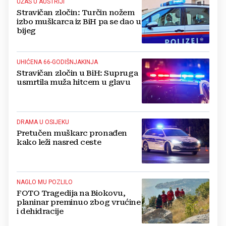
UŽAS U AUSTRIJI
Stravičan zločin: Turčin nožem
izbo muškarca iz BiH pa se dao u
bijeg
UHIĆENA 66-GODIŠNJAKINJA
Stravičan zločin u BiH: Supruga
usmrtila muža hitcem u glavu
DRAMA U OSIJEKU
Pretučen muškarc pronađen
kako leži nasred ceste
NAGLO MU POZLILO
FOTO Tragedija na Biokovu,
planinar preminuo zbog vrućine
i dehidracije