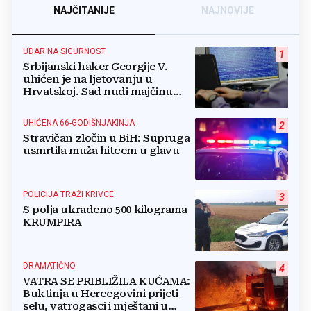
NAJČITANIJE
NAJNOVIJE
UDAR NA SIGURNOST
1
Srbijanski haker Georgije V.
uhićen je na ljetovanju u
Hrvatskoj. Sad nudi majčinu
kuću za slobodu
UHIĆENA 66-GODIŠNJAKINJA
2
Stravičan zločin u BiH: Supruga
usmrtila muža hitcem u glavu
POLICIJA TRAŽI KRIVCE
3
S polja ukradeno 500 kilograma
KRUMPIRA
DRAMATIČNO
4
VATRA SE PRIBLIŽILA KUĆAMA:
Buktinja u Hercegovini prijeti
selu, vatrogasci i mještani u