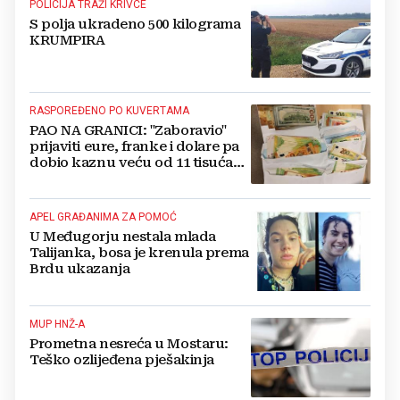
POLICIJA TRAŽI KRIVCE
S polja ukradeno 500 kilograma
KRUMPIRA
RASPOREĐENO PO KUVERTAMA
PAO NA GRANICI: "Zaboravio"
prijaviti eure, franke i dolare pa
dobio kaznu veću od 11 tisuća
eura!
APEL GRAĐANIMA ZA POMOĆ
U Međugorju nestala mlada
Talijanka, bosa je krenula prema
Brdu ukazanja
MUP HNŽ-A
Prometna nesreća u Mostaru:
Teško ozlijeđena pješakinja