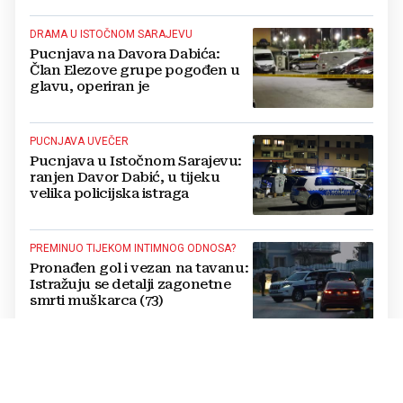
DRAMA U ISTOČNOM SARAJEVU
Pucnjava na Davora Dabića:
Član Elezove grupe pogođen u
glavu, operiran je
PUCNJAVA UVEČER
Pucnjava u Istočnom Sarajevu:
ranjen Davor Dabić, u tijeku
velika policijska istraga
PREMINUO TIJEKOM INTIMNOG ODNOSA?
Pronađen gol i vezan na tavanu:
Istražuju se detalji zagonetne
smrti muškarca (73)
POSTAVIO I KAMERE
Otkrivena pozadina strašnog
zločina: Došao iz Njemačke na