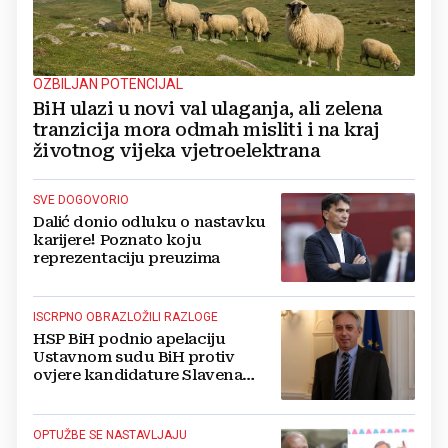
OZBILJAN POTENCIJAL
BiH ulazi u novi val ulaganja, ali zelena
tranzicija mora odmah misliti i na kraj
životnog vijeka vjetroelektrana
SVE DOGOVORIO
Dalić donio odluku o nastavku
karijere! Poznato koju
reprezentaciju preuzima
ISCRPNO OBRAZLOŽILI RAZLOGE
HSP BiH podnio apelaciju
Ustavnom sudu BiH protiv
ovjere kandidature Slavena
Kovačevića
OPTUŽBE SE NASTAVLJAJU