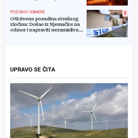
borbi s vatrenim paklom!
POSTAVIO I KAMERE
5
Otkrivena pozadina strašnog
zločina: Došao iz Njemačke na
odmor i napraviti nezamislivu
tragediju
UPRAVO SE ČITA