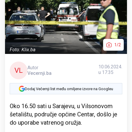
1/2
Foto: Klix.ba
10.06.2024.
Autor
VL
u 17:35
Vecernji.ba
Dodaj Večernji list među omiljene izvore na Googleu
Oko 16.50 sati u Sarajevu, u Vilsonovom
šetalištu, područje općine Centar, došlo je
do uporabe vatrenog oružja.