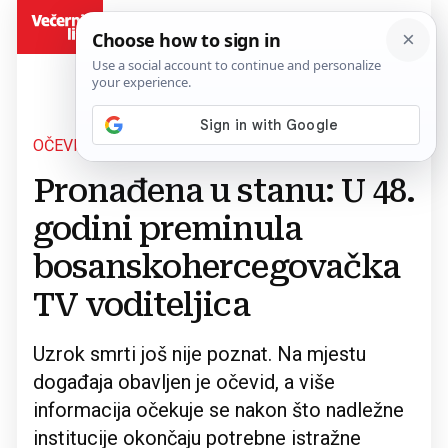
BiH
OČEVID U TIJEKU
Povratak na članak
Pronađena u stanu: U 48.
godini preminula
bosanskohercegovačka
TV voditeljica
Uzrok smrti još nije poznat. Na mjestu
događaja obavljen je očevid, a više
informacija očekuje se nakon što nadležne
institucije okončaju potrebne istražne