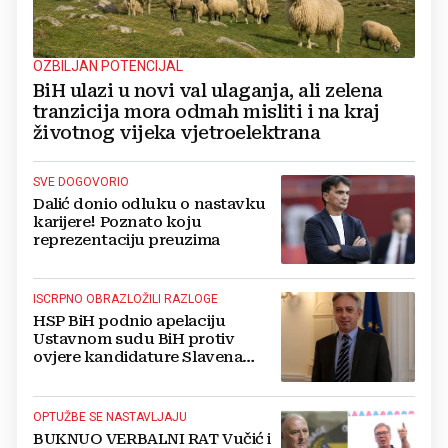
OZBILJAN POTENCIJAL
BiH ulazi u novi val ulaganja, ali zelena
tranzicija mora odmah misliti i na kraj
životnog vijeka vjetroelektrana
SVE DOGOVORIO
Dalić donio odluku o nastavku
karijere! Poznato koju
reprezentaciju preuzima
ISCRPNO OBRAZLOŽILI RAZLOGE
HSP BiH podnio apelaciju
Ustavnom sudu BiH protiv
ovjere kandidature Slavena
Kovačevića
OPTUŽBE SE NASTAVLJAJU
BUKNUO VERBALNI RAT Vučić i