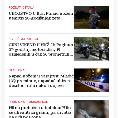
POZNATI DETALJI
UBOJSTVO U BiH: Punac nožem
usmrtio 28-godišnjeg zeta
IZVJEŠTAJ POLICIJE
CRNI VIKEND U HNŽ-U: Poginuo
27-godišnji motociklist, 19
ozlijeđenih u čak 36 prometnih
nesreća
STARI GRAD
Napad nožem u Sarajevu: Mladić
(28) preminuo, napadač uhićen
deset minuta nakon dojave
DRAMA NA PLANINARENJU
Hitno prebačen u bolnicu: Htio
se uhvatiti za granu, pa shvatio
da drži poskoka