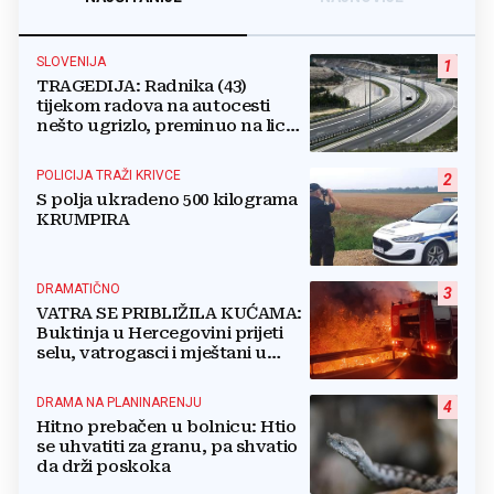
SLOVENIJA
1
TRAGEDIJA: Radnika (43)
tijekom radova na autocesti
nešto ugrizlo, preminuo na licu
mjesta!
POLICIJA TRAŽI KRIVCE
2
S polja ukradeno 500 kilograma
KRUMPIRA
DRAMATIČNO
3
VATRA SE PRIBLIŽILA KUĆAMA:
Buktinja u Hercegovini prijeti
selu, vatrogasci i mještani u
borbi s vatrenim paklom!
DRAMA NA PLANINARENJU
4
Hitno prebačen u bolnicu: Htio
se uhvatiti za granu, pa shvatio
da drži poskoka