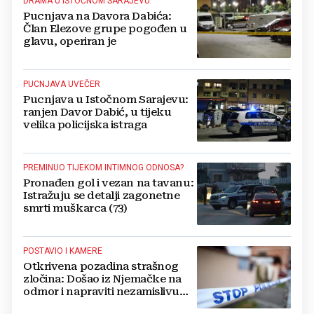
DRAMA U ISTOČNOM SARAJEVU
Pucnjava na Davora Dabića:
Član Elezove grupe pogođen u
glavu, operiran je
PUCNJAVA UVEČER
Pucnjava u Istočnom Sarajevu:
ranjen Davor Dabić, u tijeku
velika policijska istraga
PREMINUO TIJEKOM INTIMNOG ODNOSA?
Pronađen gol i vezan na tavanu:
Istražuju se detalji zagonetne
smrti muškarca (73)
POSTAVIO I KAMERE
Otkrivena pozadina strašnog
zločina: Došao iz Njemačke na
odmor i napraviti nezamislivu
tragediju