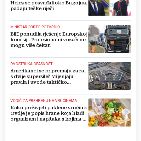
Helez se posvađali oko Bugojna,
padaju teške riječi
MINISTAR FORTO POTVRDIO
BiH ponudila rješenje Europskoj
komisiji: Profesionalni vozači ne
mogu više čekati
DVOSTRUKA OPASNOST
Amerikanci se pripremaju za rat
s dvije supersile? Mijenjaju
pravila i uvode taktičko
nuklearno oružje
VODIČ ZA PREHRANU NA VRUĆINAMA
Kako preživjeti paklene vrućine:
Ovdje je popis hrane koja hladi
organizam i napitaka s kojima si
činite 'medvjeđu uslugu'