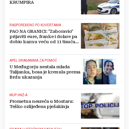
KRUMPIRA
RASPOREĐENO PO KUVERTAMA
PAO NA GRANICI: "Zaboravio"
prijaviti eure, franke i dolare pa
dobio kaznu veću od 11 tisuća
eura!
APEL GRAĐANIMA ZA POMOĆ
U Međugorju nestala mlada
Talijanka, bosa je krenula prema
Brdu ukazanja
MUP HNŽ-A
Prometna nesreća u Mostaru:
Teško ozlijeđena pješakinja