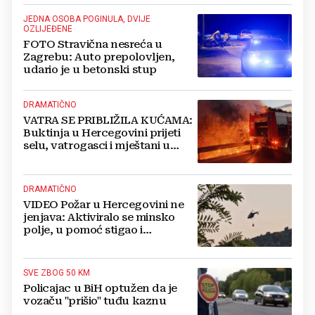
JEDNA OSOBA POGINULA, DVIJE
OZLIJEĐENE
FOTO Stravična nesreća u
Zagrebu: Auto prepolovljen,
udario je u betonski stup
DRAMATIČNO
VATRA SE PRIBLIŽILA KUĆAMA:
Buktinja u Hercegovini prijeti
selu, vatrogasci i mještani u
borbi s vatrenim paklom!
DRAMATIČNO
VIDEO Požar u Hercegovini ne
jenjava: Aktiviralo se minsko
polje, u pomoć stigao i
helikopter
SVE ZBOG 50 KM
Policajac u BiH optužen da je
vozaču "prišio" tuđu kaznu