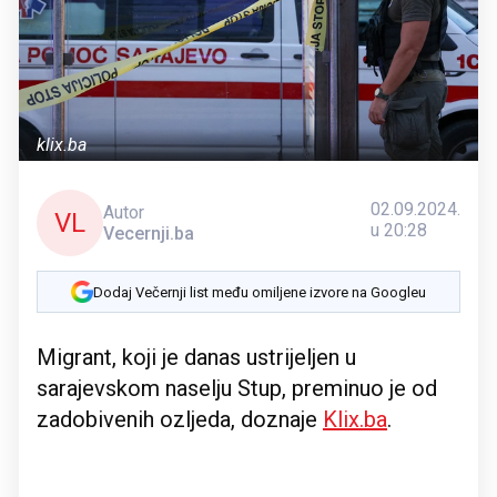
klix.ba
02.09.2024.
Autor
VL
u 20:28
Vecernji.ba
Dodaj Večernji list među omiljene izvore na Googleu
Migrant, koji je danas ustrijeljen u
sarajevskom naselju Stup, preminuo je od
zadobivenih ozljeda, doznaje
Klix.ba
.