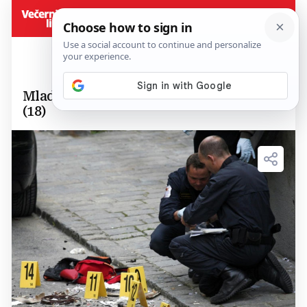
Mladić (23) vozilom pregazio pješakinju
(18)