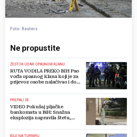
Foto: Reuters
Ne propustite
ŽESTOK UDAR OPASNOM KLANU
RUTA VODILA PREKO BIH Pao
vođa opasnog klana koji je za
prijevoz osobe nalaćivao i do
10.000 eura
PREPALI SE
VIDEO Pokušaj pljačke
bankomata u BiH: Snažna
eksplozija napravila štetu,
stanari natjerali pljačkaše u bijeg
BILE NA TURNIRU