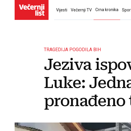
Crna kronika
Vijesti
Večernji TV
Spor
TRAGEDIJA POGODILA BIH
Jeziva ispo
Luke: Jedna
pronađeno t