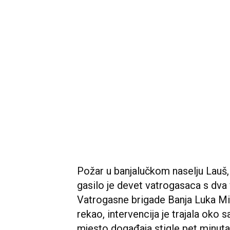
Požar u banjalučkom naselju Lauš, 
gasilo je devet vatrogasaca s dva 
Vatrogasne brigade Banja Luka Mi
rekao, intervencija je trajala oko
mjesto događaja stigle pet minuta