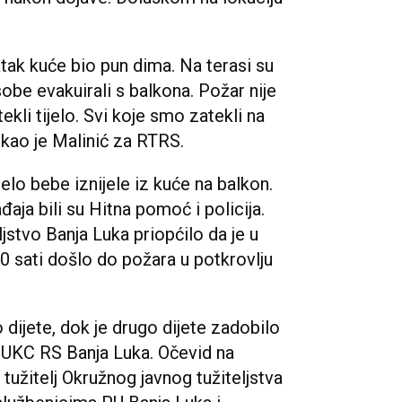
atak kuće bio pun dima. Na terasi su
osobe evakuirali s balkona. Požar nije
ekli tijelo. Svi koje smo zatekli na
rekao je Malinić za RTRS.
elo bebe iznijele iz kuće na balkon.
ja bili su Hitna pomoć i policija.
jstvo Banja Luka priopćilo da je u
0 sati došlo do požara u potkrovlju
dijete, dok je drugo dijete zadobilo
u UKC RS Banja Luka. Očevid na
tužitelj Okružnog javnog tužiteljstva