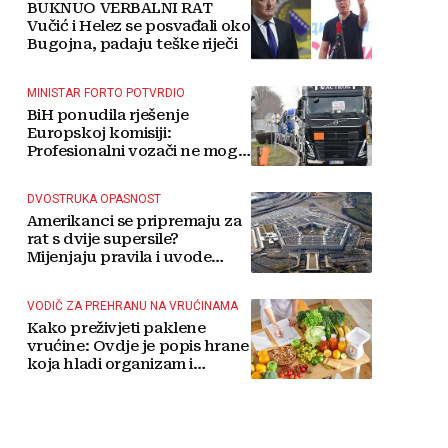
BUKNUO VERBALNI RAT
Vučić i Helez se posvađali oko
Bugojna, padaju teške riječi
MINISTAR FORTO POTVRDIO
BiH ponudila rješenje
Europskoj komisiji:
Profesionalni vozači ne mogu
više čekati
DVOSTRUKA OPASNOST
Amerikanci se pripremaju za
rat s dvije supersile?
Mijenjaju pravila i uvode
taktičko nuklearno oružje
VODIČ ZA PREHRANU NA VRUĆINAMA
Kako preživjeti paklene
vrućine: Ovdje je popis hrane
koja hladi organizam i
napitaka s kojima si činite
'medvjeđu uslugu'