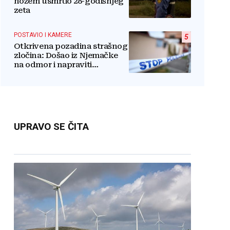
nožem usmrtio 28-godišnjeg
zeta
POSTAVIO I KAMERE
5
Otkrivena pozadina strašnog
zločina: Došao iz Njemačke
na odmor i napraviti
nezamislivu tragediju
UPRAVO SE ČITA