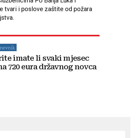
 službenicima PU Banja Luka i
 tvari i poslove zaštite od požara
jstva.
rite imate li svaki mjesec
na 720 eura državnog novca