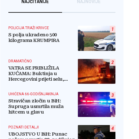
NAJČITANIJE
NAJNOVIJE
POLICIJA TRAŽI KRIVCE
1
S polja ukradeno 500
kilograma KRUMPIRA
DRAMATIČNO
2
VATRA SE PRIBLIŽILA
KUĆAMA: Buktinja u
Hercegovini prijeti selu,
vatrogasci i mještani u borbi
s vatrenim paklom!
UHIĆENA 66-GODIŠNJAKINJA
3
Stravičan zločin u BiH:
Supruga usmrtila muža
hitcem u glavu
POZNATI DETALJI
4
UBOJSTVO U BiH: Punac