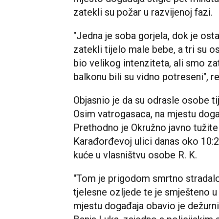
zatekli su požar u razvijenoj fazi.
"Jedna je soba gorjela, dok je ost
zatekli tijelo male bebe, a tri su 
bio velikog intenziteta, ali smo zat
balkonu bili su vidno potreseni", 
Objasnio je da su odrasle osobe tij
Osim vatrogasaca, na mjestu događa
Prethodno je Okružno javno tužitel
Karađorđevoj ulici danas oko 10:2
kuće u vlasništvu osobe R. K.
"Tom je prigodom smrtno stradalo 
tjelesne ozljede te je smješteno 
mjestu događaja obavio je dežurni 