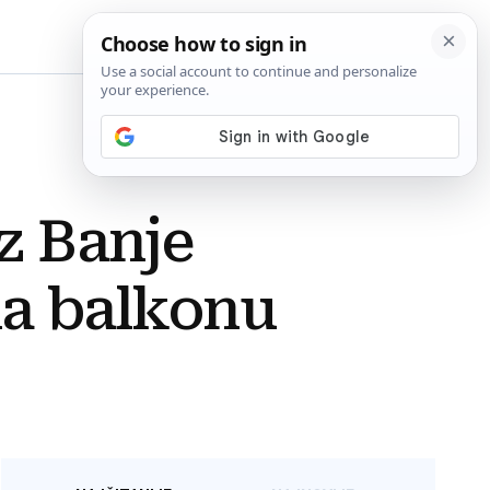
BiH
iz Banje
na balkonu