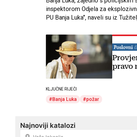
Banja Luka, zajedno s policijskim
inspektorom Odjela za eksplozivne
PU Banja Luka", naveli su iz Tužitel
Provje
pravo 
KLJUČNE RIJEČI
Banja Luka
požar