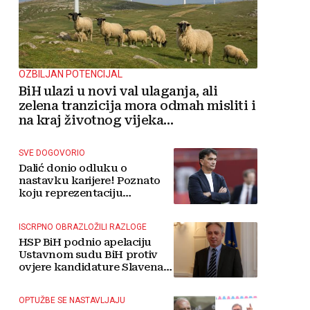
OZBILJAN POTENCIJAL
BiH ulazi u novi val ulaganja, ali
zelena tranzicija mora odmah misliti i
na kraj životnog vijeka
vjetroelektrana
SVE DOGOVORIO
Dalić donio odluku o
nastavku karijere! Poznato
koju reprezentaciju
preuzima
ISCRPNO OBRAZLOŽILI RAZLOGE
HSP BiH podnio apelaciju
Ustavnom sudu BiH protiv
ovjere kandidature Slavena
Kovačevića
OPTUŽBE SE NASTAVLJAJU