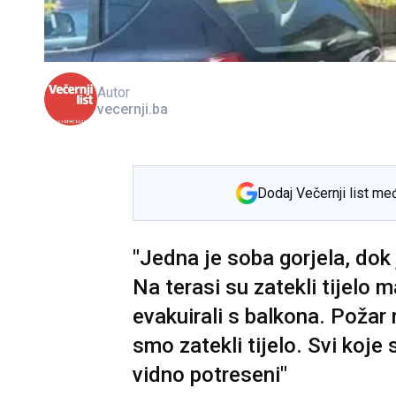
Autor
vecernji.ba
Dodaj Večernji list me
"Jedna je soba gorjela, dok
Na terasi su zatekli tijelo m
evakuirali s balkona. Požar n
smo zatekli tijelo. Svi koje 
vidno potreseni"