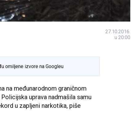
27.10.2016.
u 20:00
đu omiljene izvore na Googleu
ina na međunarodnom graničnom
e Policijska uprava nadmašila samu
kord u zapljeni narkotika, piše