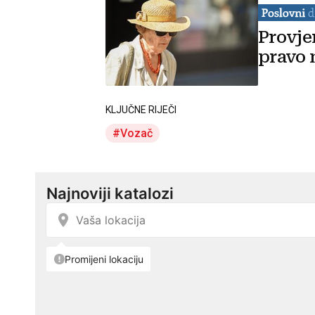
Provje
pravo 
KLJUČNE RIJEČI
Vozač