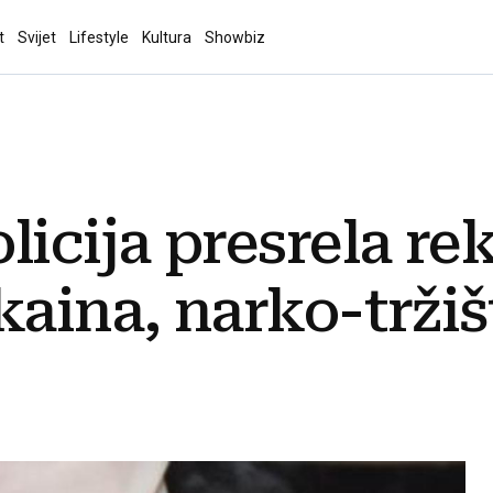
t
Svijet
Lifestyle
Kultura
Showbiz
licija presrela r
kaina, narko-tržiš