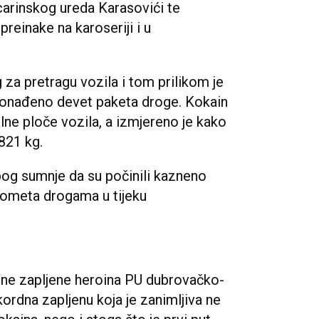
carinskog ureda Karasovići te
reinake na karoseriji i u
za pretragu vozila i tom prilikom je
onađeno devet paketa droge. Kokain
lne ploče vozila, a izmjereno je kako
821 kg.
zbog sumnje da su počinili kazneno
rometa drogama u tijeku
dne zapljene heroina PU dubrovačko-
kordna zapljenu koja je zanimljiva ne