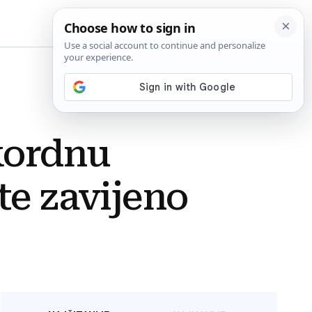
BiH
ekordnu
te zavijeno