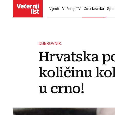
Crna kronika
Vijesti
Večernji TV
Spor
DUBROVNIK:
Hrvatska po
količinu ko
u crno!