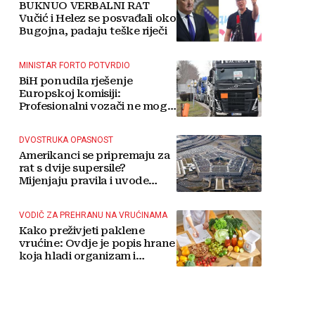
BUKNUO VERBALNI RAT
Vučić i Helez se posvađali oko
Bugojna, padaju teške riječi
MINISTAR FORTO POTVRDIO
BiH ponudila rješenje
Europskoj komisiji:
Profesionalni vozači ne mogu
više čekati
DVOSTRUKA OPASNOST
Amerikanci se pripremaju za
rat s dvije supersile?
Mijenjaju pravila i uvode
taktičko nuklearno oružje
VODIČ ZA PREHRANU NA VRUĆINAMA
Kako preživjeti paklene
vrućine: Ovdje je popis hrane
koja hladi organizam i
napitaka s kojima si činite
'medvjeđu uslugu'