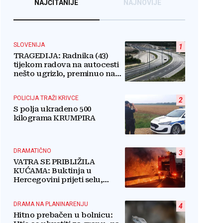
NAJČITANIJE
NAJNOVIJE
SLOVENIJA
1
TRAGEDIJA: Radnika (43)
tijekom radova na autocesti
nešto ugrizlo, preminuo na
licu mjesta!
POLICIJA TRAŽI KRIVCE
2
S polja ukradeno 500
kilograma KRUMPIRA
DRAMATIČNO
3
VATRA SE PRIBLIŽILA
KUĆAMA: Buktinja u
Hercegovini prijeti selu,
vatrogasci i mještani u borbi
s vatrenim paklom!
DRAMA NA PLANINARENJU
4
Hitno prebačen u bolnicu: