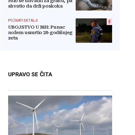
Htio se uhvatiti za granu, pa
shvatio da drži poskoka
POZNATI DETALJI
5
UBOJSTVO U BiH: Punac
nožem usmrtio 28-godišnjeg
zeta
UPRAVO SE ČITA