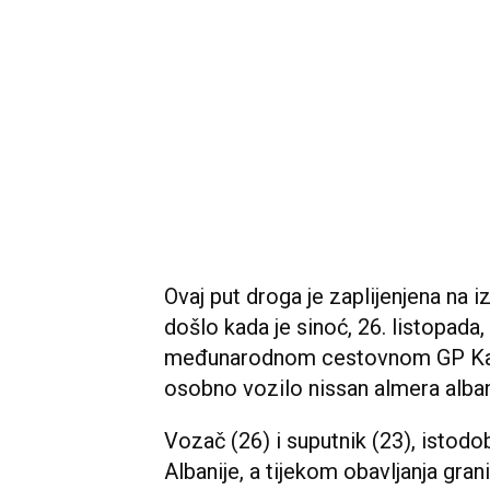
Ovaj put droga je zaplijenjena na i
došlo kada je sinoć, 26. listopada,
međunarodnom cestovnom GP Karas
osobno vozilo nissan almera albans
Vozač (26) i suputnik (23), istodob
Albanije, a tijekom obavljanja gra