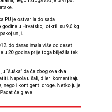
kaina, nego i stoga što je prvi put
vatske.
a PU je ostvarila do sada
e godine u Hrvatskoj: otkrili su 9,6 kg
skoj uniji.
2012. do danas imala više od deset
e u 20 godina prije toga bilježila tek
ju “šuška” da će zbog ova dva
titi. Napola u šali, dileri komentiraju:
 nego i kontigenti droge. Netko ju je
a. Padat će glave!