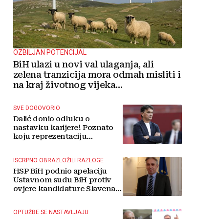
OZBILJAN POTENCIJAL
BiH ulazi u novi val ulaganja, ali
zelena tranzicija mora odmah misliti i
na kraj životnog vijeka
vjetroelektrana
SVE DOGOVORIO
Dalić donio odluku o
nastavku karijere! Poznato
koju reprezentaciju
preuzima
ISCRPNO OBRAZLOŽILI RAZLOGE
HSP BiH podnio apelaciju
Ustavnom sudu BiH protiv
ovjere kandidature Slavena
Kovačevića
OPTUŽBE SE NASTAVLJAJU