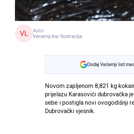
Autor
VL
Vecernji.ba/ Ilustracija
Dodaj Večernji list me
Novom zapljenom 8,821 kg koka
prijelazu Karasovići dubrovačka j
sebe i postigla novi ovogodišnji re
Dubrovački vjesnik.