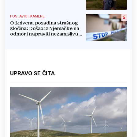
POSTAVIO I KAMERE
5
Otkrivena pozadina strašnog
zločina: Došao iz Njemačke na
odmor i napraviti nezamislivu
tragediju
UPRAVO SE ČITA