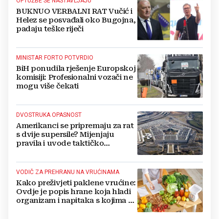
OPTUŽBE SE NASTAVLJAJU
BUKNUO VERBALNI RAT Vučić i
Helez se posvađali oko Bugojna,
padaju teške riječi
MINISTAR FORTO POTVRDIO
BiH ponudila rješenje Europskoj
komisiji: Profesionalni vozači ne
mogu više čekati
DVOSTRUKA OPASNOST
Amerikanci se pripremaju za rat
s dvije supersile? Mijenjaju
pravila i uvode taktičko
nuklearno oružje
VODIČ ZA PREHRANU NA VRUĆINAMA
Kako preživjeti paklene vrućine:
Ovdje je popis hrane koja hladi
organizam i napitaka s kojima si
činite 'medvjeđu uslugu'