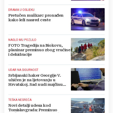
DRAMA U OSIJEKU
Pretučen muškarc pronađen
kako leži nasred ceste
NAGLO MU POZLILO
FOTO Tragedija na Biokovu,
planinar preminuo zbog vrućine
i dehidracije
UDAR NA SIGURNOST
Srbijanski haker Georgije V.
uhićen je na ljetovanju u
Hrvatskoj. Sad nudi majčinu
kuću za slobodu
TEŠKA NESREĆA
Novi detalji udesa kod
Tomislavgrada: Preminuo