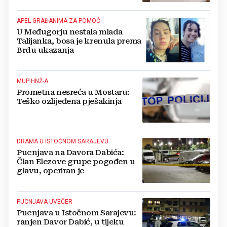
APEL GRAĐANIMA ZA POMOĆ
U Međugorju nestala mlada
Talijanka, bosa je krenula prema
Brdu ukazanja
MUP HNŽ-A
Prometna nesreća u Mostaru:
Teško ozlijeđena pješakinja
DRAMA U ISTOČNOM SARAJEVU
Pucnjava na Davora Dabića:
Član Elezove grupe pogođen u
glavu, operiran je
PUCNJAVA UVEČER
Pucnjava u Istočnom Sarajevu:
ranjen Davor Dabić, u tijeku