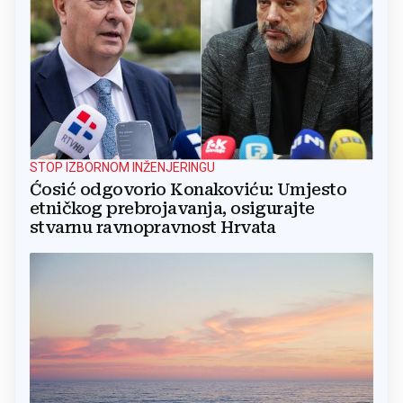
STOP IZBORNOM INŽENJERINGU
Ćosić odgovorio Konakoviću: Umjesto
etničkog prebrojavanja, osigurajte
stvarnu ravnopravnost Hrvata