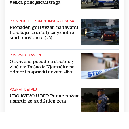
velika policijska istraga
PREMINUO TIJEKOM INTIMNOG ODNOSA?
Pronađen gol i vezan na tavanu:
Istražuju se detalji zagonetne
smrti muškarca (73)
POSTAVIO I KAMERE
Otkrivena pozadina strašnog
zločina: Došao iz Njemačke na
odmor i napraviti nezamislivu
tragediju
POZNATI DETALJI
UBOJSTVO U BiH: Punac nožem
usmrtio 28-godišnjeg zeta
IZVJEŠTAJ POLICIJE