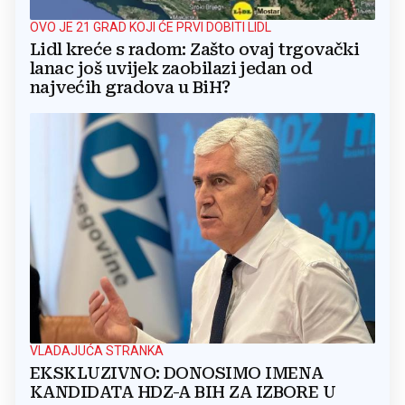
OVO JE 21 GRAD KOJI ĆE PRVI DOBITI LIDL
Lidl kreće s radom: Zašto ovaj trgovački
lanac još uvijek zaobilazi jedan od
najvećih gradova u BiH?
VLADAJUĆA STRANKA
EKSKLUZIVNO: DONOSIMO IMENA
KANDIDATA HDZ-A BIH ZA IZBORE U