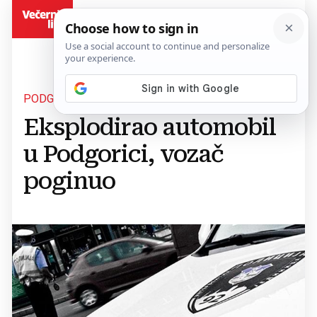
BiH
PODGORICA
Eksplodirao automobil
u Podgorici, vozač
poginuo