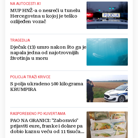
NA AUTOCESTI A1
MUP HNŽ-a o nesreći u tunelu
Hercegovina u kojoj je teško
ozlijeđen vozač
TRAGEDIJA
Dječak (13) umro nakon što ga je
napala jedna od najotrovnijih
životinja u moru
POLICIJA TRAŽI KRIVCE
S polja ukradeno 500 kilograma
KRUMPIRA
RASPOREĐENO PO KUVERTAMA
PAO NA GRANICI: "Zaboravio"
prijaviti eure, franke i dolare pa
dobio kaznu veću od 11 tisuća
eura!