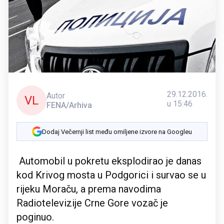
29.12.2016.
Autor
VL
u 15:46
FENA/Arhiva
Dodaj Večernji list među omiljene izvore na Googleu
Automobil u pokretu eksplodirao je danas
kod Krivog mosta u Podgorici i survao se u
rijeku Moraču, a prema navodima
Radiotelevizije Crne Gore vozač je
poginuo.