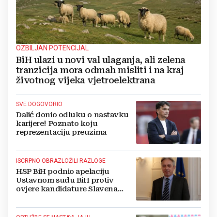
OZBILJAN POTENCIJAL
BiH ulazi u novi val ulaganja, ali zelena
tranzicija mora odmah misliti i na kraj
životnog vijeka vjetroelektrana
SVE DOGOVORIO
Dalić donio odluku o nastavku
karijere! Poznato koju
reprezentaciju preuzima
ISCRPNO OBRAZLOŽILI RAZLOGE
HSP BiH podnio apelaciju
Ustavnom sudu BiH protiv
ovjere kandidature Slavena
Kovačevića