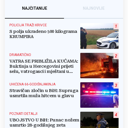
NAJČITANIJE
NAJNOVIJE
POLICIJA TRAŽI KRIVCE
1
S polja ukradeno 500 kilograma
KRUMPIRA
DRAMATIČNO
2
VATRA SE PRIBLIŽILA KUĆAMA:
Buktinja u Hercegovini prijeti
selu, vatrogasci i mještani u
borbi s vatrenim paklom!
UHIĆENA 66-GODIŠNJAKINJA
3
Stravičan zločin u BiH: Supruga
usmrtila muža hitcem u glavu
POZNATI DETALJI
4
UBOJSTVO U BiH: Punac nožem
usmrtio 28-godišnjeg zeta