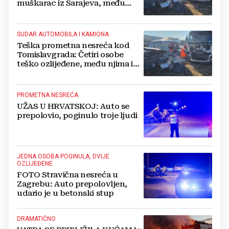
muškarac iz Sarajeva, među
ozlijeđenima i beba
SUDAR AUTOMOBILA I KAMIONA
Teška prometna nesreća kod
Tomislavgrada: Četiri osobe
teško ozlijeđene, među njima i
beba
PROMETNA NESREĆA
UŽAS U HRVATSKOJ: Auto se
prepolovio, poginulo troje ljudi
JEDNA OSOBA POGINULA, DVIJE
OZLIJEĐENE
FOTO Stravična nesreća u
Zagrebu: Auto prepolovljen,
udario je u betonski stup
DRAMATIČNO