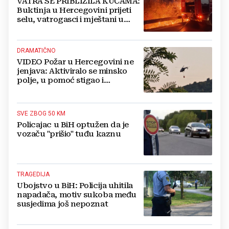
VATRA SE PRIBLIŽILA KUĆAMA:
Buktinja u Hercegovini prijeti
selu, vatrogasci i mještani u
borbi s vatrenim paklom!
DRAMATIČNO
VIDEO Požar u Hercegovini ne
jenjava: Aktiviralo se minsko
polje, u pomoć stigao i
helikopter
SVE ZBOG 50 KM
Policajac u BiH optužen da je
vozaču "prišio" tuđu kaznu
TRAGEDIJA
Ubojstvo u BiH: Policija uhitila
napadača, motiv sukoba među
susjedima još nepoznat