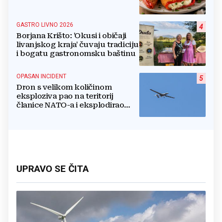
GASTRO LIVNO 2026
4
Borjana Krišto: 'Okusi i običaji
livanjskog kraja' čuvaju tradiciju
i bogatu gastronomsku baštinu
OPASAN INCIDENT
5
Dron s velikom količinom
eksploziva pao na teritorij
članice NATO-a i eksplodirao
blizu plinovoda
UPRAVO SE ČITA