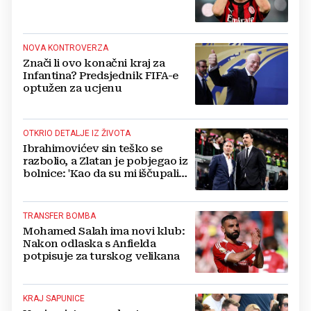
NOVA KONTROVERZA
Znači li ovo konačni kraj za
Infantina? Predsjednik FIFA-e
optužen za ucjenu
OTKRIO DETALJE IZ ŽIVOTA
Ibrahimovićev sin teško se
razbolio, a Zlatan je pobjegao iz
bolnice: 'Kao da su mi iščupali
srce'
TRANSFER BOMBA
Mohamed Salah ima novi klub:
Nakon odlaska s Anfielda
potpisuje za turskog velikana
KRAJ SAPUNICE