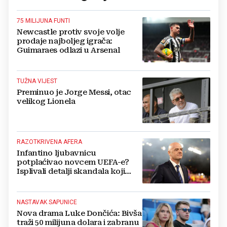
75 MILIJUNA FUNTI
Newcastle protiv svoje volje
prodaje najboljeg igrača:
Guimaraes odlazi u Arsenal
TUŽNA VIJEST
Preminuo je Jorge Messi, otac
velikog Lionela
RAZOTKRIVENA AFERA
Infantino ljubavnicu
potplaćivao novcem UEFA-e?
Isplivali detalji skandala koji
potresa FIFA-u
NASTAVAK SAPUNICE
Nova drama Luke Dončića: Bivša
traži 50 milijuna dolara i zabranu