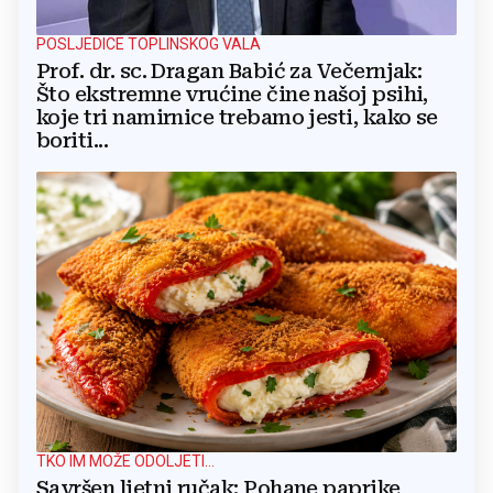
POSLJEDICE TOPLINSKOG VALA
Prof. dr. sc. Dragan Babić za Večernjak:
Što ekstremne vrućine čine našoj psihi,
koje tri namirnice trebamo jesti, kako se
boriti...
TKO IM MOŽE ODOLJETI...
Savršen ljetni ručak: Pohane paprike