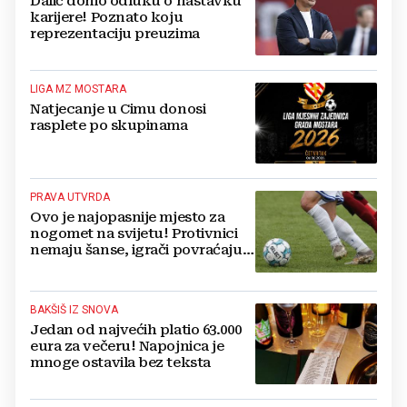
Dalić donio odluku o nastavku
karijere! Poznato koju
reprezentaciju preuzima
LIGA MZ MOSTARA
Natjecanje u Cimu donosi
rasplete po skupinama
PRAVA UTVRDA
Ovo je najopasnije mjesto za
nogomet na svijetu! Protivnici
nemaju šanse, igrači povraćaju,
bore za zrak...
BAKŠIŠ IZ SNOVA
Jedan od najvećih platio 63.000
eura za večeru! Napojnica je
mnoge ostavila bez teksta