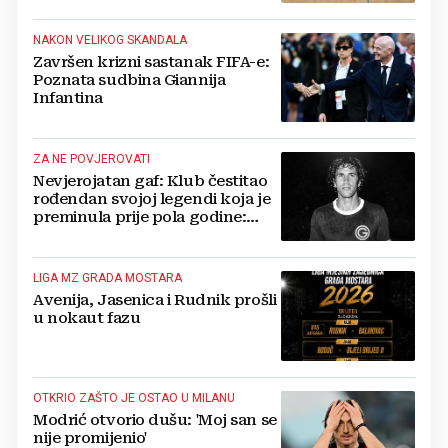
NAKON VELIKOG SKANDALA
Završen krizni sastanak FIFA-e:
Poznata sudbina Giannija
Infantina
ZA NE POVJEROVATI
Nevjerojatan gaf: Klub čestitao
rođendan svojoj legendi koja je
preminula prije pola godine:
'Neka ovaj novi ciklus...'
LIGA MZ GRADA MOSTARA
Avenija, Jasenica i Rudnik prošli
u nokaut fazu
OTKRIO ZAŠTO JE OSTAO U MILANU
Modrić otvorio dušu: 'Moj san se
nije promijenio'