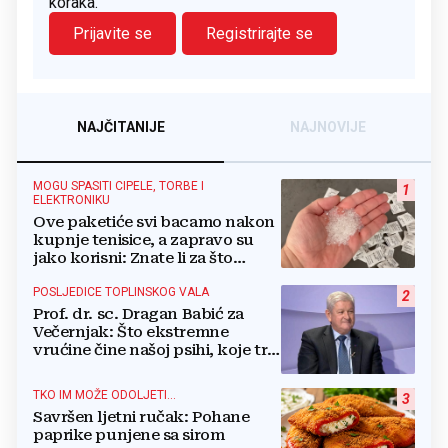
koraka.
Prijavite se
Registrirajte se
NAJČITANIJE
NAJNOVIJE
MOGU SPASITI CIPELE, TORBE I
1
ELEKTRONIKU
Ove paketiće svi bacamo nakon
kupnje tenisice, a zapravo su
jako korisni: Znate li za što
služe?
POSLJEDICE TOPLINSKOG VALA
2
Prof. dr. sc. Dragan Babić za
Večernjak: Što ekstremne
vrućine čine našoj psihi, koje tri
namirnice trebamo jesti, kako se
boriti...
TKO IM MOŽE ODOLJETI...
3
Savršen ljetni ručak: Pohane
paprike punjene sa sirom