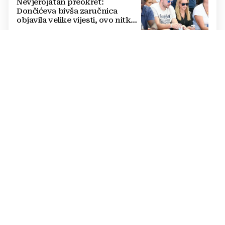
Nevjerojatan preokret:
Dončićeva bivša zaručnica
objavila velike vijesti, ovo nitko
nije očekivao!
RAPSODIJA
Dinamo nadigrao pa razbio
Sopića i Žalgiris, plavi su na
pragu play-offa Lige prvaka (5:0)
LUKSUZNO
FOTO Vatreni je živio u štali i
kopao na polju pa izgradio
luksuzni hotel: Noćenje košta
1200 eura
SUDI SUSRET KONFERENCIJSKE LIGE
UEFA je Bandiću nakon Lige
prvaka povjerila dvoboj IFK
Göteborga i Genta