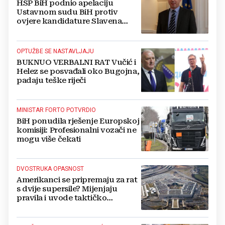
HSP BiH podnio apelaciju
Ustavnom sudu BiH protiv
ovjere kandidature Slavena
Kovačevića
OPTUŽBE SE NASTAVLJAJU
BUKNUO VERBALNI RAT Vučić i
Helez se posvađali oko Bugojna,
padaju teške riječi
MINISTAR FORTO POTVRDIO
BiH ponudila rješenje Europskoj
komisiji: Profesionalni vozači ne
mogu više čekati
DVOSTRUKA OPASNOST
Amerikanci se pripremaju za rat
s dvije supersile? Mijenjaju
pravila i uvode taktičko
nuklearno oružje