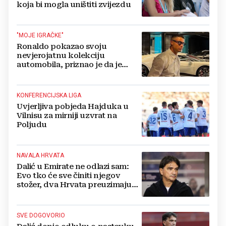
koja bi mogla uništiti zvijezdu
"MOJE IGRAČKE"
Ronaldo pokazao svoju
nevjerojatnu kolekciju
automobila, priznao je da je
prestao brojiti koliko ih ima!
KONFERENCIJSKA LIGA
Uvjerljiva pobjeda Hajduka u
Vilnisu za mirniji uzvrat na
Poljudu
NAVALA HRVATA
Dalić u Emirate ne odlazi sam:
Evo tko će sve činiti njegov
stožer, dva Hrvata preuzimaju
druge ključne funkcije
SVE DOGOVORIO