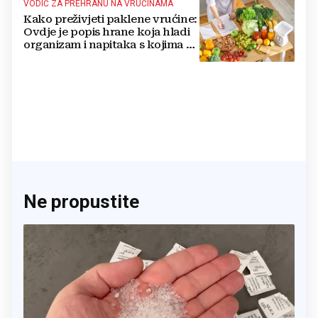
VODIČ ZA PREHRANU NA VRUĆINAMA
Kako preživjeti paklene vrućine:
Ovdje je popis hrane koja hladi
organizam i napitaka s kojima si
činite 'medvjeđu uslugu'
Ne propustite