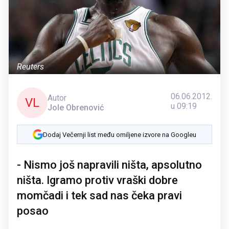
Reuters
06.06.2012.
Autor
VL
u 09:19
Jole Obrenović
Dodaj Večernji list među omiljene izvore na Googleu
- Nismo još napravili ništa, apsolutno
ništa. Igramo protiv vraški dobre
momčadi i tek sad nas čeka pravi
posao