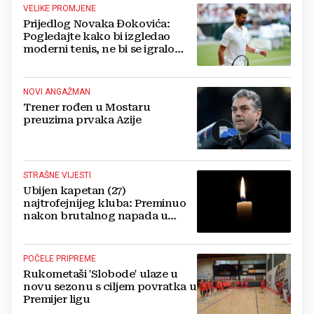
VELIKE PROMJENE
Prijedlog Novaka Đokovića:
Pogledajte kako bi izgledao
moderni tenis, ne bi se igralo
dulje od dva sata
NOVI ANGAŽMAN
Trener rođen u Mostaru
preuzima prvaka Azije
STRAŠNE VIJESTI
Ubijen kapetan (27)
najtrofejnijeg kluba: Preminuo
nakon brutalnog napada u
blizini svoje kuće
POČELE PRIPREME
Rukometaši 'Slobode' ulaze u
novu sezonu s ciljem povratka u
Premijer ligu