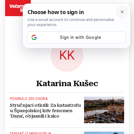
BiH
KK
Katarina Kušec
POGINULO 205 OSOBA
Stručnjaci otkrili: Za katastrofu
u Španjolskoj kriv fenomen
'Dana', objasnili i kako
TENISAČ IZ MEĐUGORJA