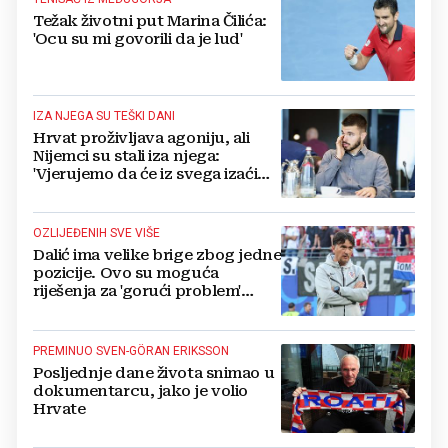
Težak životni put Marina Čilića:
'Ocu su mi govorili da je lud'
IZA NJEGA SU TEŠKI DANI
Hrvat proživljava agoniju, ali
Nijemci su stali iza njega:
'Vjerujemo da će iz svega izaći
još jači'
OZLIJEĐENIH SVE VIŠE
Dalić ima velike brige zbog jedne
pozicije. Ovo su moguća
riješenja za 'gorući problem'
vatrenih
PREMINUO SVEN-GÖRAN ERIKSSON
Posljednje dane života snimao u
dokumentarcu, jako je volio
Hrvate