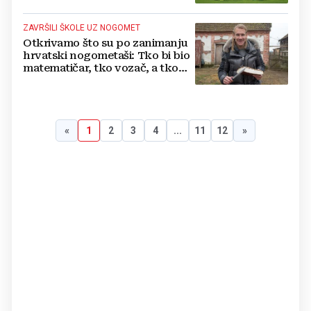
ZAVRŠILI ŠKOLE UZ NOGOMET
Otkrivamo što su po zanimanju
hrvatski nogometaši: Tko bi bio
matematičar, tko vozač, a tko
konobar?
«
1
2
3
4
...
11
12
»