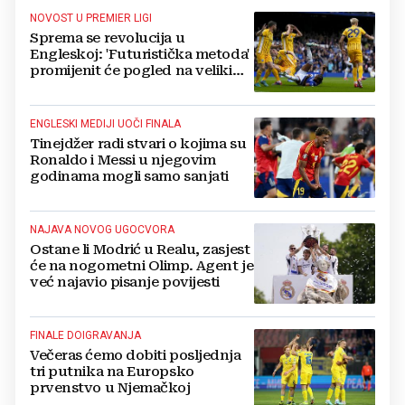
NOVOST U PREMIER LIGI
Sprema se revolucija u
Engleskoj: 'Futuristička metoda'
promijenit će pogled na veliki
problem za navijače
ENGLESKI MEDIJI UOČI FINALA
Tinejdžer radi stvari o kojima su
Ronaldo i Messi u njegovim
godinama mogli samo sanjati
NAJAVA NOVOG UGOCVORA
Ostane li Modrić u Realu, zasjest
će na nogometni Olimp. Agent je
već najavio pisanje povijesti
FINALE DOIGRAVANJA
Večeras ćemo dobiti posljednja
tri putnika na Europsko
prvenstvo u Njemačkoj