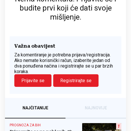
budite prvi koji će dati svoje
mišljenje.
Važna obavijest
Za komentiranje je potrebna prijava/registracija.
Ako nemate korisnički račun, izaberite jedan od
dva ponuđena načina i registrirajte se u par brzih
koraka.
Prijavite se
Registrirajte se
NAJČITANIJE
NAJNOVIJE
PROGNOZA ZA BIH
1