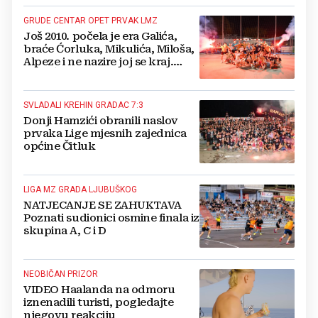
GRUDE CENTAR OPET PRVAK LMZ
Još 2010. počela je era Galića,
braće Ćorluka, Mikulića, Miloša,
Alpeze i ne nazire joj se kraj.
Ivan Ćorluka ispisao povijest
SVLADALI KREHIN GRADAC 7:3
Donji Hamzići obranili naslov
prvaka Lige mjesnih zajednica
općine Čitluk
LIGA MZ GRADA LJUBUŠKOG
NATJECANJE SE ZAHUKTAVA
Poznati sudionici osmine finala iz
skupina A, C i D
NEOBIČAN PRIZOR
VIDEO Haalanda na odmoru
iznenadili turisti, pogledajte
njegovu reakciju