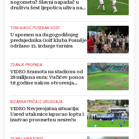
nogometu? Slavni napadač u
društvu šest ljepotica uživa na
luksuznoj jahti
TONI KUKOČ POSEBAN GOST
U spomen na dugogodišnjeg
predsjednika Golf kluba Posušje
održano 15. izdanje turnira
ZDANJE PROPADA
VIDEO Sramota na stadionu od
28 milijuna eura: Vučićev ponos
tri godine nakon otvorenja
ostao bez trave
BIZARNA PRIČA IZ URUGVAJA
VIDEO Nevjerojatna situacija:
Usred utakmice ispucao loptu i
izazvao proometnu nesreću
75 MILIJUNA FUNTI