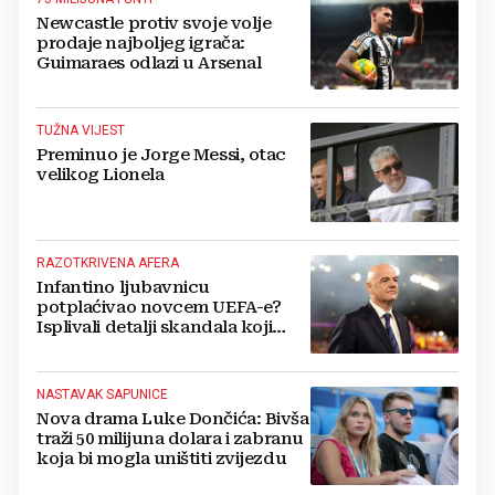
Newcastle protiv svoje volje
prodaje najboljeg igrača:
Guimaraes odlazi u Arsenal
TUŽNA VIJEST
Preminuo je Jorge Messi, otac
velikog Lionela
RAZOTKRIVENA AFERA
Infantino ljubavnicu
potplaćivao novcem UEFA-e?
Isplivali detalji skandala koji
potresa FIFA-u
NASTAVAK SAPUNICE
Nova drama Luke Dončića: Bivša
traži 50 milijuna dolara i zabranu
koja bi mogla uništiti zvijezdu