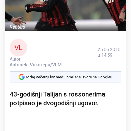
Reuters
VL
25.06.2010.
u 14:59
Autor
Antonela Vukorepa/VLM
Dodaj Večernji list među omiljene izvore na Googleu
43-godišnji Talijan s rossonerima
potpisao je dvogodišnji ugovor.