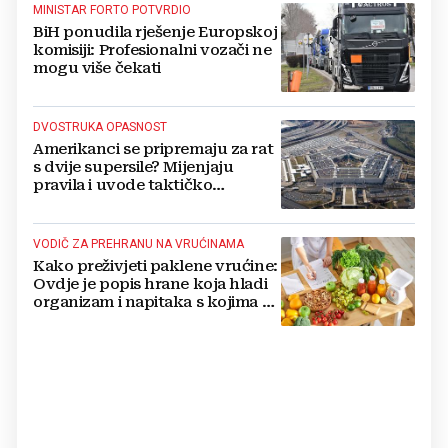
MINISTAR FORTO POTVRDIO
BiH ponudila rješenje Europskoj
komisiji: Profesionalni vozači ne
mogu više čekati
DVOSTRUKA OPASNOST
Amerikanci se pripremaju za rat
s dvije supersile? Mijenjaju
pravila i uvode taktičko
nuklearno oružje
VODIČ ZA PREHRANU NA VRUĆINAMA
Kako preživjeti paklene vrućine:
Ovdje je popis hrane koja hladi
organizam i napitaka s kojima si
činite 'medvjeđu uslugu'