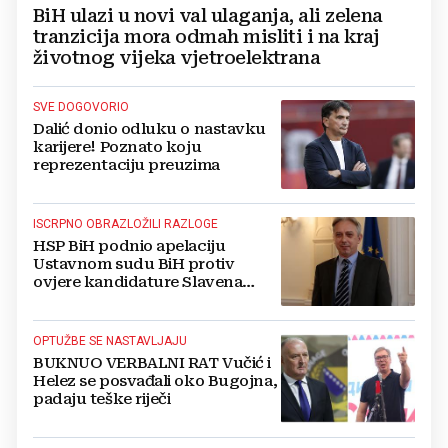
BiH ulazi u novi val ulaganja, ali zelena
tranzicija mora odmah misliti i na kraj
životnog vijeka vjetroelektrana
SVE DOGOVORIO
Dalić donio odluku o nastavku
karijere! Poznato koju
reprezentaciju preuzima
ISCRPNO OBRAZLOŽILI RAZLOGE
HSP BiH podnio apelaciju
Ustavnom sudu BiH protiv
ovjere kandidature Slavena
Kovačevića
OPTUŽBE SE NASTAVLJAJU
BUKNUO VERBALNI RAT Vučić i
Helez se posvađali oko Bugojna,
padaju teške riječi