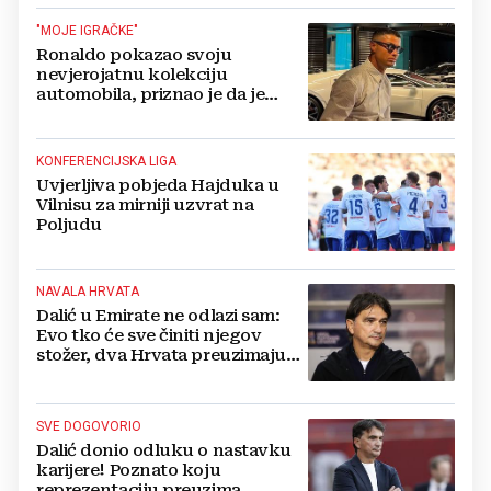
"MOJE IGRAČKE"
Ronaldo pokazao svoju
nevjerojatnu kolekciju
automobila, priznao je da je
prestao brojiti koliko ih ima!
KONFERENCIJSKA LIGA
Uvjerljiva pobjeda Hajduka u
Vilnisu za mirniji uzvrat na
Poljudu
NAVALA HRVATA
Dalić u Emirate ne odlazi sam:
Evo tko će sve činiti njegov
stožer, dva Hrvata preuzimaju
druge ključne funkcije
SVE DOGOVORIO
Dalić donio odluku o nastavku
karijere! Poznato koju
reprezentaciju preuzima