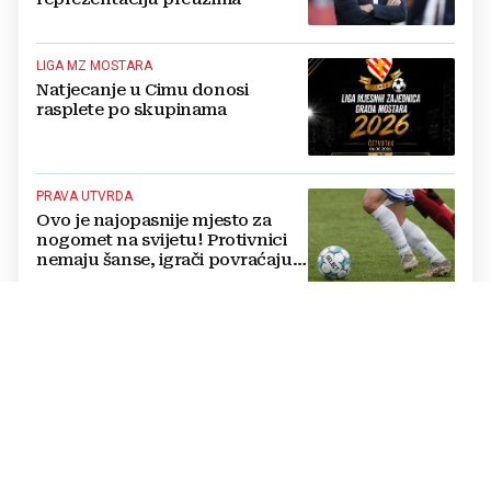
LIGA MZ MOSTARA
Natjecanje u Cimu donosi
rasplete po skupinama
PRAVA UTVRDA
Ovo je najopasnije mjesto za
nogomet na svijetu! Protivnici
nemaju šanse, igrači povraćaju,
bore za zrak...
BAKŠIŠ IZ SNOVA
Jedan od najvećih platio 63.000
eura za večeru! Napojnica je
mnoge ostavila bez teksta
VELIKE PROMJENE
Prijedlog Novaka Đokovića: