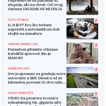
Pripremite se na paklenih 42
stupnja, ali i na obrat: Od ovog
datuma VRIJEME SE MIJENJA
ČESTO PITANJE
2
D, N ili P? Evo što trebate
napraviti s automatikom dok
stojite na semaforu
OSNIVAČ RIMSKE LOŽE
3
Poznatom gitaristu otkazan
katolički sprovod: Bio je
MASON!
VAŽAN PROJEKT
4
Sve je spremno za gradnju nove
autoceste u BiH: Dionica od 44
kilometra povezat će dva važna
grada
VELIKO GRADILIŠTE
5
VIDEO Na prostoru tvornice
nekadašnjeg bh. giganta niče