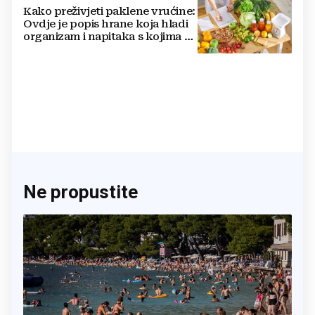
Kako preživjeti paklene vrućine:
Ovdje je popis hrane koja hladi
organizam i napitaka s kojima si
činite 'medvjeđu uslugu'
Ne propustite