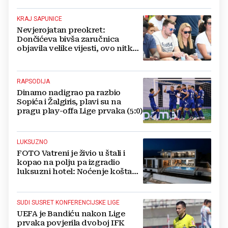
KRAJ SAPUNICE
Nevjerojatan preokret:
Dončićeva bivša zaručnica
objavila velike vijesti, ovo nitko
nije očekivao!
RAPSODIJA
Dinamo nadigrao pa razbio
Sopića i Žalgiris, plavi su na
pragu play-offa Lige prvaka (5:0)
LUKSUZNO
FOTO Vatreni je živio u štali i
kopao na polju pa izgradio
luksuzni hotel: Noćenje košta
1200 eura
SUDI SUSRET KONFERENCIJSKE LIGE
UEFA je Bandiću nakon Lige
prvaka povjerila dvoboj IFK