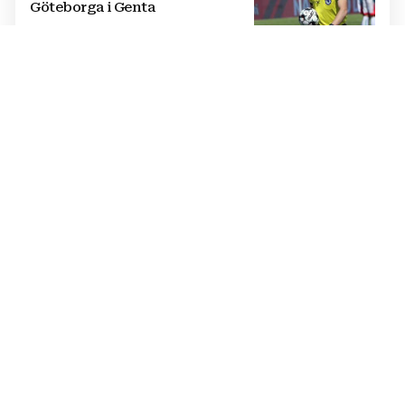
Göteborga i Genta
IZVANREDAN PODVIG
Poljski plivač prvi preplivao
Baltičko more od Švedske do
Poljske: Proveo više od dva dana
u vodi
NATJECANJE U CIMU
Nastavljena uzbuđenja na Ligi
mjesnih zajednica grada
Mostara
TRAGEDIJA U BORILAČKOM SPORTU
Preminuo MMA borac u 34.
godini, pronađen mrtav u svom
domu
OŽIVLJEN PROJEKT IZ 2017. GODINE