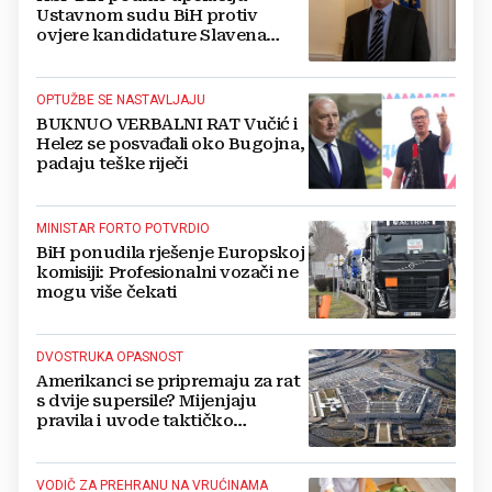
Ustavnom sudu BiH protiv
ovjere kandidature Slavena
Kovačevića
OPTUŽBE SE NASTAVLJAJU
BUKNUO VERBALNI RAT Vučić i
Helez se posvađali oko Bugojna,
padaju teške riječi
MINISTAR FORTO POTVRDIO
BiH ponudila rješenje Europskoj
komisiji: Profesionalni vozači ne
mogu više čekati
DVOSTRUKA OPASNOST
Amerikanci se pripremaju za rat
s dvije supersile? Mijenjaju
pravila i uvode taktičko
nuklearno oružje
VODIČ ZA PREHRANU NA VRUĆINAMA