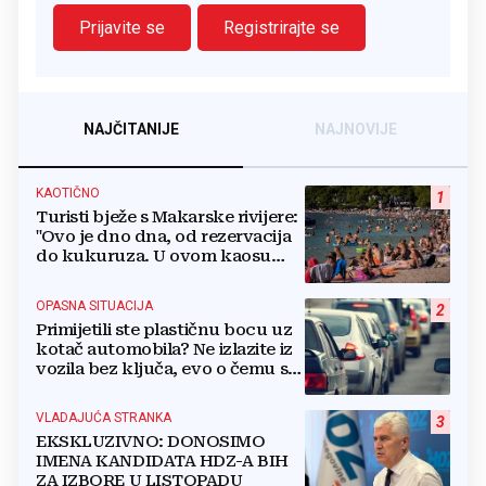
Prijavite se
Registrirajte se
NAJČITANIJE
NAJNOVIJE
KAOTIČNO
1
Turisti bježe s Makarske rivijere:
"Ovo je dno dna, od rezervacija
do kukuruza. U ovom kaosu
ostajem dan i bježim"
OPASNA SITUACIJA
2
Primijetili ste plastičnu bocu uz
kotač automobila? Ne izlazite iz
vozila bez ključa, evo o čemu se
radi
VLADAJUĆA STRANKA
3
EKSKLUZIVNO: DONOSIMO
IMENA KANDIDATA HDZ-A BIH
ZA IZBORE U LISTOPADU