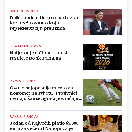
SVE DOGOVORIO
Dalić donio odluku o nastavku
karijere! Poznato koju
reprezentaciju preuzima
LIGA MZ MOSTARA
Natjecanje u Cimu donosi
rasplete po skupinama
PRAVA UTVRDA
Ovo je najopasnije mjesto za
nogomet na svijetu! Protivnici
nemaju šanse, igrači povraćaju,
bore za zrak...
BAKŠIŠ IZ SNOVA
Jedan od najvećih platio 63.000
eura za večeru! Napojnica je