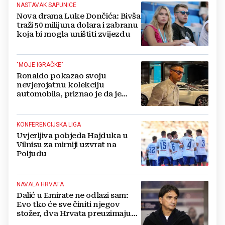
NASTAVAK SAPUNICE
Nova drama Luke Dončića: Bivša
traži 50 milijuna dolara i zabranu
koja bi mogla uništiti zvijezdu
"MOJE IGRAČKE"
Ronaldo pokazao svoju
nevjerojatnu kolekciju
automobila, priznao je da je
prestao brojiti koliko ih ima!
KONFERENCIJSKA LIGA
Uvjerljiva pobjeda Hajduka u
Vilnisu za mirniji uzvrat na
Poljudu
NAVALA HRVATA
Dalić u Emirate ne odlazi sam:
Evo tko će sve činiti njegov
stožer, dva Hrvata preuzimaju
druge ključne funkcije