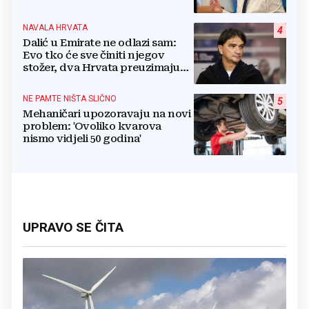
NAVALA HRVATA
4
Dalić u Emirate ne odlazi sam:
Evo tko će sve činiti njegov
stožer, dva Hrvata preuzimaju
druge ključne funkcije
NE PAMTE NIŠTA SLIČNO
5
Mehaničari upozoravaju na novi
problem: 'Ovoliko kvarova
nismo vidjeli 50 godina'
UPRAVO SE ČITA