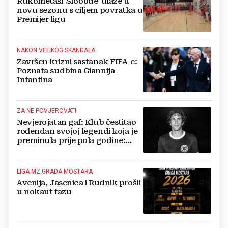
Rukometaši 'Slobode' ulaze u
novu sezonu s ciljem povratka u
Premijer ligu
NAKON VELIKOG SKANDALA
Završen krizni sastanak FIFA-e:
Poznata sudbina Giannija
Infantina
ZA NE POVJEROVATI
Nevjerojatan gaf: Klub čestitao
rođendan svojoj legendi koja je
preminula prije pola godine:
'Neka ovaj novi ciklus...'
LIGA MZ GRADA MOSTARA
Avenija, Jasenica i Rudnik prošli
u nokaut fazu