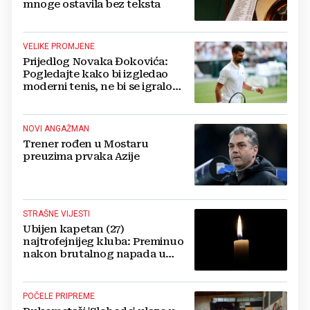
mnoge ostavila bez teksta
VELIKE PROMJENE
Prijedlog Novaka Đokovića:
Pogledajte kako bi izgledao
moderni tenis, ne bi se igralo
dulje od dva sata
NOVI ANGAŽMAN
Trener rođen u Mostaru
preuzima prvaka Azije
STRAŠNE VIJESTI
Ubijen kapetan (27)
najtrofejnijeg kluba: Preminuo
nakon brutalnog napada u
blizini svoje kuće
POČELE PRIPREME