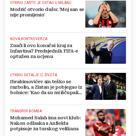
OTKRIO ZAŠTO JE OSTAO U MILANU
Modrić otvorio dušu: 'Moj san se
nije promijenio'
NOVA KONTROVERZA
Znači li ovo konačni kraj za
Infantina? Predsjednik FIFA-e
optužen za ucjenu
OTKRIO DETALJE IZ ŽIVOTA
Ibrahimovićev sin teško se
razbolio, a Zlatan je pobjegao iz
bolnice: 'Kao da su mi iščupali
srce'
TRANSFER BOMBA
Mohamed Salah ima novi klub:
Nakon odlaska s Anfielda
potpisuje za turskog velikana