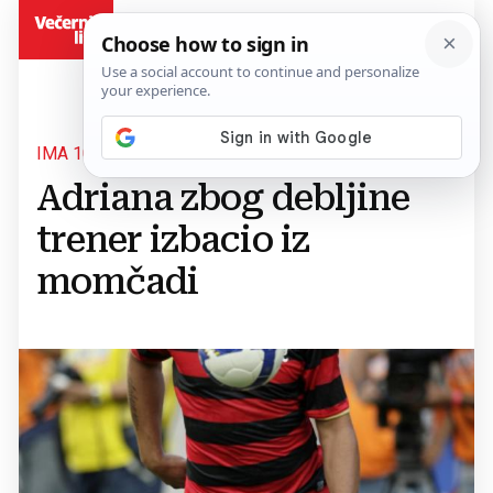
BiH
IMA 106 KILOGRAMA
Adriana zbog debljine
trener izbacio iz
momčadi