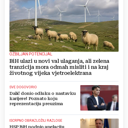
OZBILJAN POTENCIJAL
BiH ulazi u novi val ulaganja, ali zelena
tranzicija mora odmah misliti i na kraj
životnog vijeka vjetroelektrana
SVE DOGOVORIO
Dalić donio odluku o nastavku
karijere! Poznato koju
reprezentaciju preuzima
ISCRPNO OBRAZLOŽILI RAZLOGE
HSP BiH podnio apelaciju