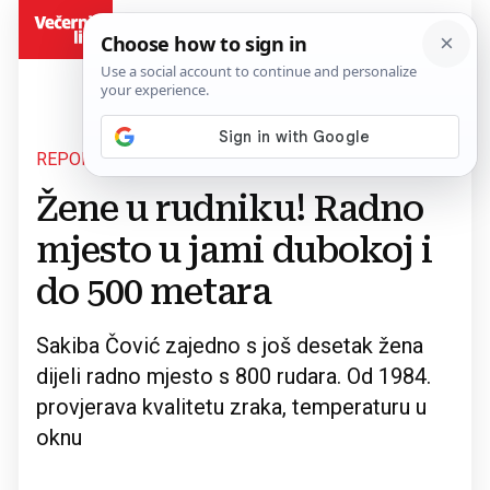
BiH
REPORTAŽA
Povratak na članak
Žene u rudniku! Radno
mjesto u jami dubokoj i
do 500 metara
Sakiba Čović zajedno s još desetak žena
dijeli radno mjesto s 800 rudara. Od 1984.
provjerava kvalitetu zraka, temperaturu u
oknu