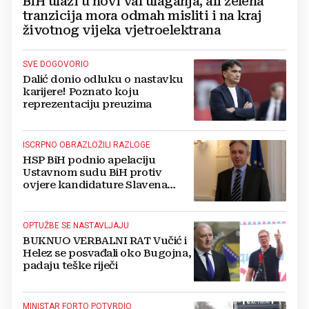
BiH ulazi u novi val ulaganja, ali zelena
tranzicija mora odmah misliti i na kraj
životnog vijeka vjetroelektrana
SVE DOGOVORIO
Dalić donio odluku o nastavku
karijere! Poznato koju
reprezentaciju preuzima
ISCRPNO OBRAZLOŽILI RAZLOGE
HSP BiH podnio apelaciju
Ustavnom sudu BiH protiv
ovjere kandidature Slavena
Kovačevića
OPTUŽBE SE NASTAVLJAJU
BUKNUO VERBALNI RAT Vučić i
Helez se posvađali oko Bugojna,
padaju teške riječi
MINISTAR FORTO POTVRDIO