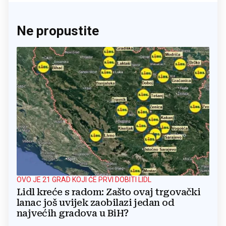
Ne propustite
OVO JE 21 GRAD KOJI ĆE PRVI DOBITI LIDL
Lidl kreće s radom: Zašto ovaj trgovački
lanac još uvijek zaobilazi jedan od
najvećih gradova u BiH?