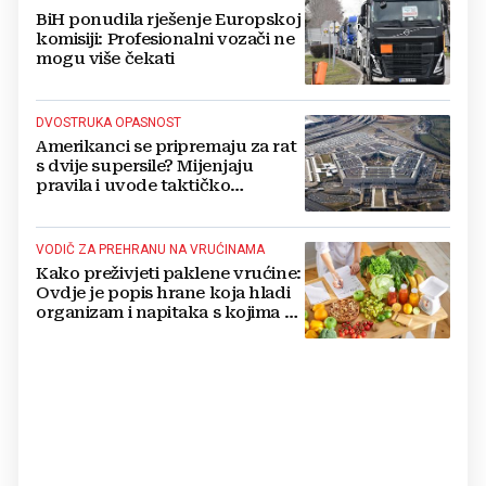
BiH ponudila rješenje Europskoj
komisiji: Profesionalni vozači ne
mogu više čekati
DVOSTRUKA OPASNOST
Amerikanci se pripremaju za rat
s dvije supersile? Mijenjaju
pravila i uvode taktičko
nuklearno oružje
VODIČ ZA PREHRANU NA VRUĆINAMA
Kako preživjeti paklene vrućine:
Ovdje je popis hrane koja hladi
organizam i napitaka s kojima si
činite 'medvjeđu uslugu'