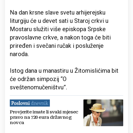
Na dan krsne slave svetu arhijerejsku
liturgiju će u devet sati u Staroj crkvi u
Mostaru služiti više episkopa Srpske
pravoslavne crkve, a nakon toga će biti
priređen i svečani ručak i posluženje
naroda.
Istog dana u manastiru u Žitomislićima bit
će održan simpozij “O
sveštenomučeništvu”.
Provjerite imate li svaki mjesec
pravo na 720 eura državnog
novca