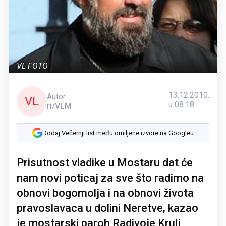
VL FOTO
13.12.2010.
Autor
VL
u 08:18
ri/VLM
Dodaj Večernji list među omiljene izvore na Googleu
Prisutnost vladike u Mostaru dat će
nam novi poticaj za sve što radimo na
obnovi bogomolja i na obnovi života
pravoslavaca u dolini Neretve, kazao
je mostarski paroh Radivoje Krulj