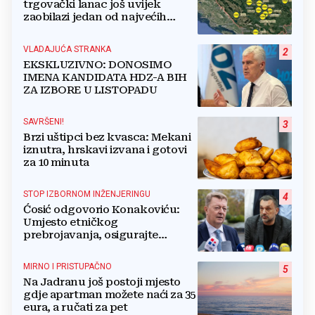
trgovački lanac još uvijek
zaobilazi jedan od najvećih
gradova u BiH?
VLADAJUĆA STRANKA
2
EKSKLUZIVNO: DONOSIMO
IMENA KANDIDATA HDZ-A BIH
ZA IZBORE U LISTOPADU
SAVRŠENI!
3
Brzi uštipci bez kvasca: Mekani
iznutra, hrskavi izvana i gotovi
za 10 minuta
STOP IZBORNOM INŽENJERINGU
4
Ćosić odgovorio Konakoviću:
Umjesto etničkog
prebrojavanja, osigurajte
stvarnu ravnopravnost Hrvata
MIRNO I PRISTUPAČNO
5
Na Jadranu još postoji mjesto
gdje apartman možete naći za 35
eura, a ručati za pet