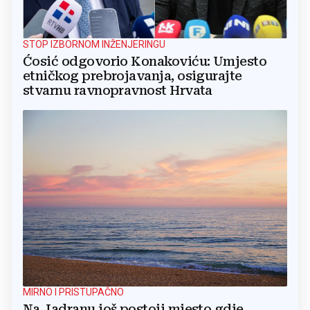
STOP IZBORNOM INŽENJERINGU
Ćosić odgovorio Konakoviću: Umjesto
etničkog prebrojavanja, osigurajte
stvarnu ravnopravnost Hrvata
MIRNO I PRISTUPAČNO
Na Jadranu još postoji mjesto gdje