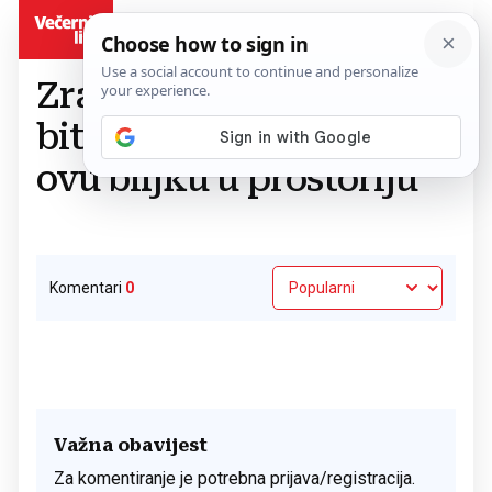
BiH
PROČIŠĆAVANJE ZRAKA
Povratak na članak
Zrak u spavaćoj sobi će
biti puno čišći unesete li
ovu biljku u prostoriju
Komentari
0
Važna obavijest
Za komentiranje je potrebna prijava/registracija.