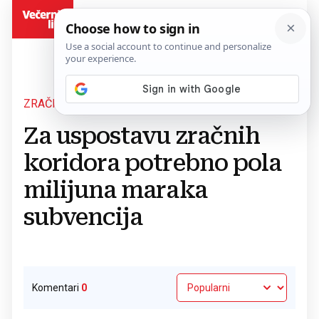
BiH
ZRAČNA LUKA MOSTAR
Povratak na članak
Za uspostavu zračnih
koridora potrebno pola
milijuna maraka
subvencija
Komentari
0