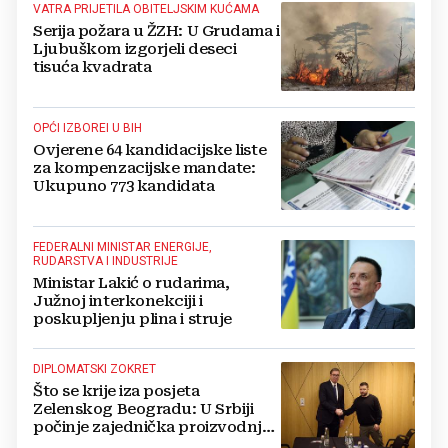
VATRA PRIJETILA OBITELJSKIM KUĆAMA
Serija požara u ŽZH: U Grudama i
Ljubuškom izgorjeli deseci
tisuća kvadrata
OPĆI IZBOREI U BIH
Ovjerene 64 kandidacijske liste
za kompenzacijske mandate:
Ukupuno 773 kandidata
FEDERALNI MINISTAR ENERGIJE,
RUDARSTVA I INDUSTRIJE
Ministar Lakić o rudarima,
Južnoj interkonekciji i
poskupljenju plina i struje
DIPLOMATSKI ZOKRET
Što se krije iza posjeta
Zelenskog Beogradu: U Srbiji
počinje zajednička proizvodnja
oružja i dronova za Ukrajinu?