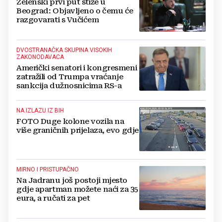
Zelenski prvi put stiže u
Beograd: Objavljeno o čemu će
razgovarati s Vučićem
DVOSTRANAČKA SKUPINA VISOKIH
ZAKONODAVACA
Američki senatori i kongresmeni
zatražili od Trumpa vraćanje
sankcija dužnosnicima RS-a
NA IZLAZU IZ BIH
FOTO Duge kolone vozila na
više graničnih prijelaza, evo gdje
MIRNO I PRISTUPAČNO
Na Jadranu još postoji mjesto
gdje apartman možete naći za 35
eura, a ručati za pet