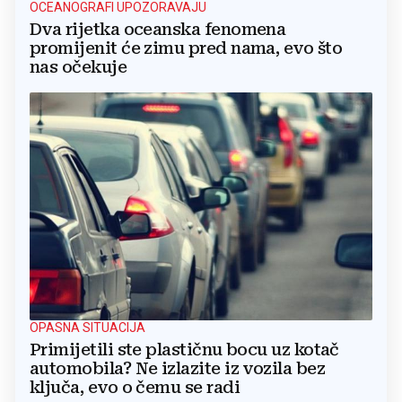
OCEANOGRAFI UPOZORAVAJU
Dva rijetka oceanska fenomena
promijenit će zimu pred nama, evo što
nas očekuje
OPASNA SITUACIJA
Primijetili ste plastičnu bocu uz kotač
automobila? Ne izlazite iz vozila bez
ključa, evo o čemu se radi