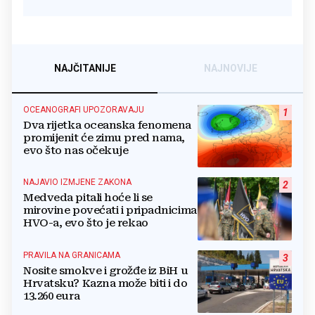
NAJČITANIJE
NAJNOVIJE
OCEANOGRAFI UPOZORAVAJU
1
Dva rijetka oceanska fenomena
promijenit će zimu pred nama,
evo što nas očekuje
NAJAVIO IZMJENE ZAKONA
2
Medveda pitali hoće li se
mirovine povećati i pripadnicima
HVO-a, evo što je rekao
PRAVILA NA GRANICAMA
3
Nosite smokve i grožđe iz BiH u
Hrvatsku? Kazna može biti i do
13.260 eura