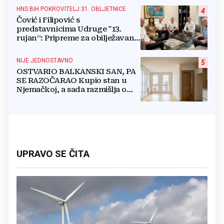
HNS BIH POKROVITELJ 31. OBLJETNICE
4
Čović i Filipović s
predstavnicima Udruge "13.
rujan“: Pripreme za obilježavanje
oslobođenja kraljevskog grada
Jajca
NIJE JEDNOSTAVNO
5
OSTVARIO BALKANSKI SAN, PA
SE RAZOČARAO Kupio stan u
Njemačkoj, a sada razmišlja o
povratku
UPRAVO SE ČITA