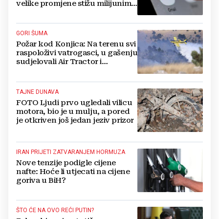
velike promjene stižu milijunima
korisnika
GORI ŠUMA
Požar kod Konjica: Na terenu svi
raspoloživi vatrogasci, u gašenju
sudjelovali Air Tractor i
helikopter
TAJNE DUNAVA
FOTO Ljudi prvo ugledali vilicu
motora, bio je u mulju, a pored
je otkriven još jedan jeziv prizor
IRAN PRIJETI ZATVARANJEM HORMUZA
Nove tenzije podigle cijene
nafte: Hoće li utjecati na cijene
goriva u BiH?
ŠTO ĆE NA OVO REĆI PUTIN?