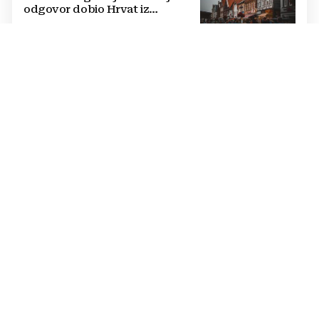
odgovor dobio Hrvat iz
Münchena kad je pitao treba li
se vratiti kući
MJERE
U hercegovačkom gradu
zabranjeno zalijevanje bašte:
Tko prekrši zabranu, bit će
isključen s mreže i novčano
kažnjen
KRAJ DRAME U MOSTARU?
Kordić nakon sastanka o krizi u
"Komunalnom": Svi želimo
povratak ljudi na posao, politika
mora dalje od ovoga
HNS BIH POKROVITELJ 31. OBLJETNICE
Čović i Filipović s
predstavnicima Udruge "13.
rujan“: Pripreme za obilježavanje
oslobođenja kraljevskog grada
Jajca
STIŽE NOVI VAL INFLACIJE