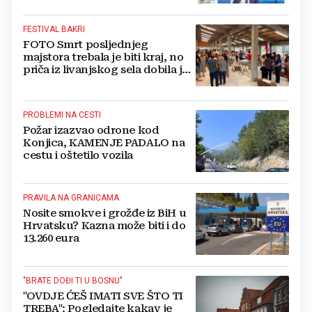
FESTIVAL BAKRI
FOTO Smrt posljednjeg
majstora trebala je biti kraj, no
priča iz livanjskog sela dobila je
neočekivan nastavak
PROBLEMI NA CESTI
Požar izazvao odrone kod
Konjica, KAMENJE PADALO na
cestu i oštetilo vozila
PRAVILA NA GRANICAMA
Nosite smokve i grožđe iz BiH u
Hrvatsku? Kazna može biti i do
13.260 eura
"BRATE DOĐI TI U BOSNU"
"OVDJE ĆEŠ IMATI SVE ŠTO TI
TREBA": Pogledajte kakav je