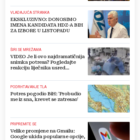
VLADAJUĆA STRANKA
EKSKLUZIVNO: DONOSIMO
IMENA KANDIDATA HDZ-A BIH
ZA IZBORE U LISTOPADU
ŠIRI SE MREŽAMA
VIDEO Je li ovo najdramatičnija
snimka potresa? Pogledajte
reakciju liječnika usred
operacije
PODRHTAVANJE TLA
Potres pogodio BiH: 'Probudio
me iz sna, krevet se zatresao'
PRIPREMITE SE
Velike promjene na Gmailu:
Google ukida popularne opcije,