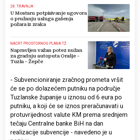
28. TRAVNJA
U Mostaru potpisivanje ugovora
o pružanju usluga gašenja
požara iz zraka
NACRT PROSTORNOG PLANA TŽ
Napravljen važan potez nužan
za gradnju autoputa Orašje –
Tuzla – Žepče
- Subvencioniranje zračnog prometa vršit
će se po dolazećem putniku na područje
Tuzlanske županije u iznosu od 6 eura po
putniku, a koji će se iznos preračunavati u
protuvrijednost valute KM prema srednjem
tečaju Centralne banke BiH na dan
realizacije subvencije - navedeno je u