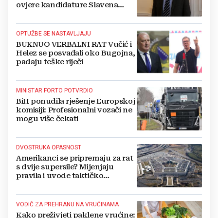
ovjere kandidature Slavena
Kovačevića
OPTUŽBE SE NASTAVLJAJU
BUKNUO VERBALNI RAT Vučić i
Helez se posvađali oko Bugojna,
padaju teške riječi
MINISTAR FORTO POTVRDIO
BiH ponudila rješenje Europskoj
komisiji: Profesionalni vozači ne
mogu više čekati
DVOSTRUKA OPASNOST
Amerikanci se pripremaju za rat
s dvije supersile? Mijenjaju
pravila i uvode taktičko
nuklearno oružje
VODIČ ZA PREHRANU NA VRUĆINAMA
Kako preživjeti paklene vrućine: