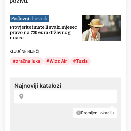
pozivu.
Provjerite imate li svaki mjesec
pravo na 720 eura državnog
novca
KLJUČNE RIJEČI
zračna luka
Wizz Air
Tuzla