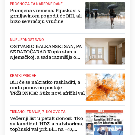
PROGNOZA ZA NAREDNE DANE
Promjena vremena: Pljuskovi s
grmljavinom pogodit će BiH, ali
brzo se vraćaju vrućine
NIJE JEDNOSTAVNO
OSTVARIO BALKANSKI SAN, PA
SE RAZOČARAO Kupio stan u
Njemačkoj, a sada razmišlja o
povratku
KRATKI PREDAH
BiH će se nakratko rashladiti, a
onda ponovno postaje
'PRŽIONICA': Stiže novi afrički val
TISKANO IZDANJE, 7. KOLOVOZA
Večernji list u petak donosi: Tko
su kandidati HDZ-a na izborima,
toplinski val prži BiH na +40,
moguće redukcije...