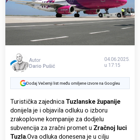
04.06.2025.
Autor
u 17:15
Dario Pušić
Dodaj Večernji list među omiljene izvore na Googleu
Turistička zajednica
Tuzlanske županije
donijela je i objavila odluku o izboru
zrakoplovne kompanije za dodjelu
subvencija za zračni promet u
Zračnoj luci
Tuzla
.Ova odluka donesena je u cilju