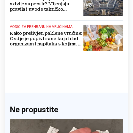
s dvije supersile? Mijenjaju
pravila i uvode taktičko
nuklearno oružje
VODIČ ZA PREHRANU NA VRUĆINAMA
Kako preživjeti paklene vrućine:
Ovdje je popis hrane koja hladi
organizam i napitaka s kojima si
činite 'medvjeđu uslugu'
Ne propustite