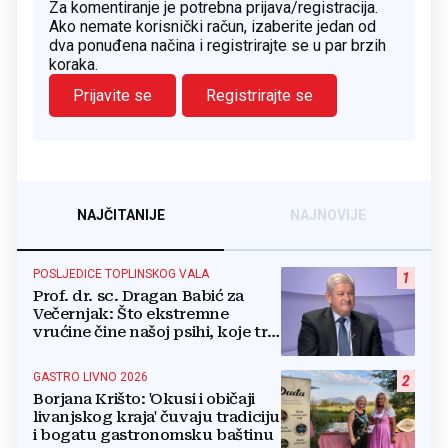
Za komentiranje je potrebna prijava/registracija.
Ako nemate korisnički račun, izaberite jedan od
dva ponuđena načina i registrirajte se u par brzih
koraka.
Prijavite se
Registrirajte se
NAJČITANIJE
NAJNOVIJE
POSLJEDICE TOPLINSKOG VALA
1
Prof. dr. sc. Dragan Babić za
Večernjak: Što ekstremne
vrućine čine našoj psihi, koje tri
namirnice trebamo jesti, kako se
boriti...
GASTRO LIVNO 2026
2
Borjana Krišto: 'Okusi i običaji
livanjskog kraja' čuvaju tradiciju
i bogatu gastronomsku baštinu