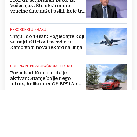
Večernjak: Što ekstremne
vrućine čine našoj psihi, koje tri
namirnice trebamo jesti, kako se
boriti...
REKORDERI U ZRAKU
Traju i do 19 sati: Pogledajte koji
su najduži letovi na svijetu i
kamo vodi nova rekordna linija
GORI NA NEPRISTUPAČNOM TERENU
Požar kod Konjica i dalje
aktivan: Stanje bolje nego
jutros, helikopter OS BiH i Air
Tractori pomogli u gašenju
PRVI SLUŽBENI POSJET
Sastali se Vučić i Zelenski:
Poznato o čemu su razgovarali u
Beogradu i što je Srbija obećala
Ukrajini