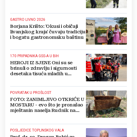
GASTRO LIVNO 2026
Borjana Krišto: 'Okusi i običaji
livanjskog kraja' čuvaju tradiciju
i bogatu gastronomsku baštinu
170 PRIPADNIKA GSS-A U BIH
HEROJI IZ SJENE Oni su se
brinuli o zdravlju i sigurnosti
desetaka tisuća mladih u
Međugorju. DONOSIMO
FOTOGRAFIJE
POVRATAK U PROŠLOST
FOTO: ZANIMLJIVO OTKRIĆE U
MOSTARU - evo što je pronašao
mještanin naselja Rudnik na
svome imanju
POSLJEDICE TOPLINSKOG VALA
Prof. dr. sc. Dragan Babić za