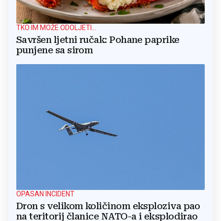
TKO IM MOŽE ODOLJETI...
Savršen ljetni ručak: Pohane paprike
punjene sa sirom
OPASAN INCIDENT
Dron s velikom količinom eksploziva pao
na teritorij članice NATO-a i eksplodirao