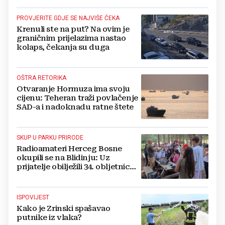
PROVJERITE GDJE SE NAJVIŠE ČEKA
Krenuli ste na put? Na ovim je
graničnim prijelazima nastao
kolaps, čekanja su duga
OŠTRA RETORIKA
Otvaranje Hormuza ima svoju
cijenu: Teheran traži povlačenje
SAD-a i nadoknadu ratne štete
SKUP U PARKU PRIRODE
Radioamateri Herceg Bosne
okupili se na Blidinju: Uz
prijatelje obilježili 34. obljetnicu
osnutka
ISPOVIJEST
Kako je Zrinski spašavao
putnike iz vlaka?