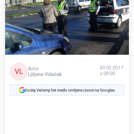
03.02.2017.
Autor
VL
u 09:00
Ljiljana Vidačak
Dodaj Večernji list među omiljene izvore na Googleu