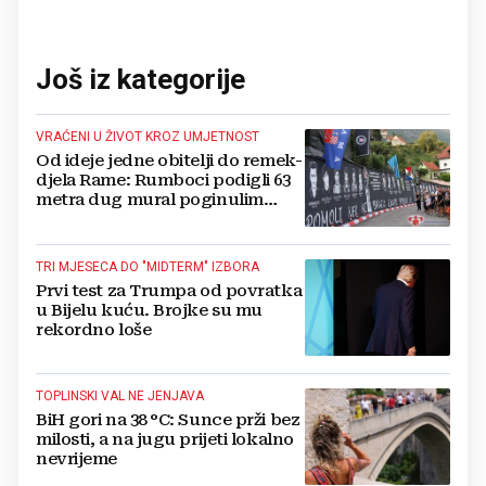
Još iz kategorije
VRAĆENI U ŽIVOT KROZ UMJETNOST
Od ideje jedne obitelji do remek-
djela Rame: Rumboci podigli 63
metra dug mural poginulim
braniteljima
TRI MJESECA DO "MIDTERM" IZBORA
Prvi test za Trumpa od povratka
u Bijelu kuću. Brojke su mu
rekordno loše
TOPLINSKI VAL NE JENJAVA
BiH gori na 38 °C: Sunce prži bez
milosti, a na jugu prijeti lokalno
nevrijeme