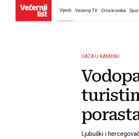
Vijesti
Večernji TV
Crna kronika
Spor
OAZA U KAMENU
Vodopad
turisti
porasta
Ljubuški i hercegovač