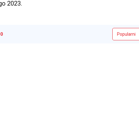
go 2023.
i
0