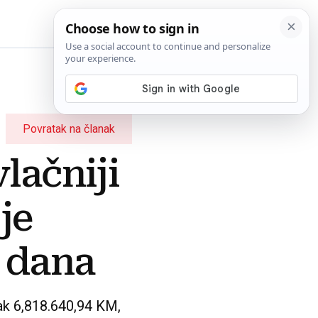
BiH
Povratak na članak
lačniji
je
i dana
čak 6,818.640,94 KM,