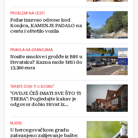
PROBLEMI NA CESTI
Požar izazvao odrone kod
Konjica, KAMENJE PADALO na
cestu i oštetilo vozila
PRAVILA NA GRANICAMA
Nosite smokve i grožđe iz BiH u
Hrvatsku? Kazna može biti i do
13.260 eura
"BRATE DOĐI TI U BOSNU"
"OVDJE ĆEŠ IMATI SVE ŠTO TI
TREBA": Pogledajte kakav je
odgovor dobio Hrvat iz
Münchena kad je pitao treba li
se vratiti kući
MJERE
U hercegovačkom gradu
zabranjeno zalijevanje bašte: