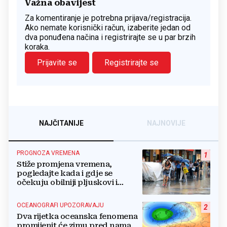
Važna obavijest
Za komentiranje je potrebna prijava/registracija.
Ako nemate korisnički račun, izaberite jedan od
dva ponuđena načina i registrirajte se u par brzih
koraka.
Prijavite se
Registrirajte se
NAJČITANIJE
NAJNOVIJE
PROGNOZA VREMENA
1
Stiže promjena vremena,
pogledajte kada i gdje se
očekuju obilniji pljuskovi i
grmljavina
OCEANOGRAFI UPOZORAVAJU
2
Dva rijetka oceanska fenomena
promijenit će zimu pred nama,