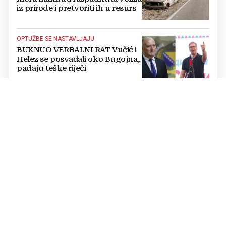
iz prirode i pretvoriti ih u resurs
OPTUŽBE SE NASTAVLJAJU
BUKNUO VERBALNI RAT Vučić i
Helez se posvađali oko Bugojna,
padaju teške riječi
PRETVORENO U PRAH
U sefu je čuvala 26.000 € za
isplatu kredita za kuću: Nakon
mjesec dana ga je otvorila,
pozlilo joj je
VIDEO Noć robotike privukla
veliki broj i djece i odraslih u
Travniku
U PROTEKLA 24 SATA