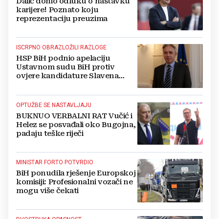
Dalić donio odluku o nastavku
karijere! Poznato koju
reprezentaciju preuzima
ISCRPNO OBRAZLOŽILI RAZLOGE
HSP BiH podnio apelaciju
Ustavnom sudu BiH protiv
ovjere kandidature Slavena
Kovačevića
OPTUŽBE SE NASTAVLJAJU
BUKNUO VERBALNI RAT Vučić i
Helez se posvađali oko Bugojna,
padaju teške riječi
MINISTAR FORTO POTVRDIO
BiH ponudila rješenje Europskoj
komisiji: Profesionalni vozači ne
mogu više čekati