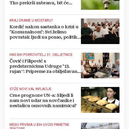
Tko prekrši zabranu, bit će
isključen s mreže i novčano
kažnjen
KRAJ DRAME U MOSTARU?
Kordić nakon sastanka o krizi u
"Komunalnom": Svi želimo
povratak ljudi na posao, politika
mora dalje od ovoga
HNS BIH POKROVITELJ 31. OBLJETNICE
Čović i Filipović s
predstavnicima Udruge "13.
rujan“: Pripreme za obilježavanje
oslobođenja kraljevskog grada
Jajca
STIŽE NOVI VAL INFLACIJE
Crne prognoze UN-a: Slijedi li
nam novi udar na novčanike i
nestašica osnovnih namirnica?
MEĐU PRVIMA U BIH UVODI PAMETNE
SENZORE