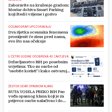
Zaboravite na kruženje gradom:
Mostar dobiva Smart Parking
koji štedi i vrijeme i gorivo
OCEANOGRAFI UPOZORAVAJU
Dva rijetka oceanska fenomena
promijenit će zimu pred nama,
evo što nas očekuje
U ČETIRI GODINE ODOBRENA 43 ZAHTJEVA
Državljanstvo BiH po posebnim
uvjetima: Tko su osobe od
"osobite koristi" i kako ostvaruju
to pravo?
ŽESTOK UDAR OPASNOM KLANU
RUTA VODILA PREKO BIH Pao
vođa opasnog klana koji je za
prijevoz osobe nalaćivao i do
10.000 eura