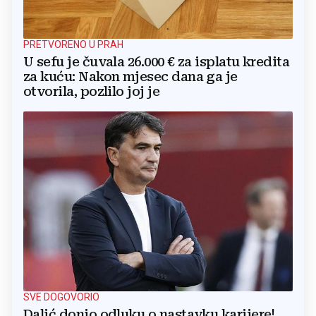
PRETVORENO U PRAH
U sefu je čuvala 26.000 € za isplatu kredita
za kuću: Nakon mjesec dana ga je
otvorila, pozlilo joj je
SVE DOGOVORIO
Dalić donio odluku o nastavku karijere!