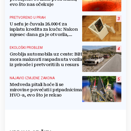
evo što nas očekuje
PRETVORENO U PRAH
3
U sefu je čuvala 26.000 € za
isplatu kredita za kuću: Nakon
mjesec dana ga je otvorila,
pozlilo joj je
EKOLOŠKI PROBLEM
4
Groblja automobila uz ceste: BiH
mora maknuti raspadnuta vozila
iz prirode i pretvoriti ih u resurs
NAJAVIO IZMJENE ZAKONA
5
Medveda pitali hoće li se
mirovine povećati i pripadnicima
HVO-a, evo što je rekao