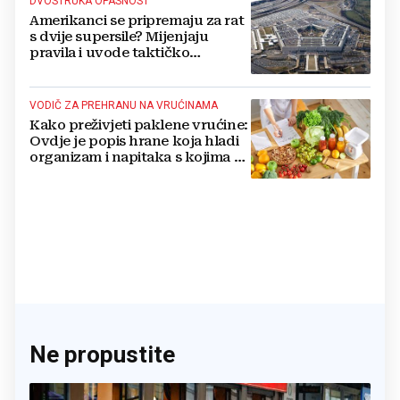
DVOSTRUKA OPASNOST
Amerikanci se pripremaju za rat
s dvije supersile? Mijenjaju
pravila i uvode taktičko
nuklearno oružje
VODIČ ZA PREHRANU NA VRUĆINAMA
Kako preživjeti paklene vrućine:
Ovdje je popis hrane koja hladi
organizam i napitaka s kojima si
činite 'medvjeđu uslugu'
Ne propustite