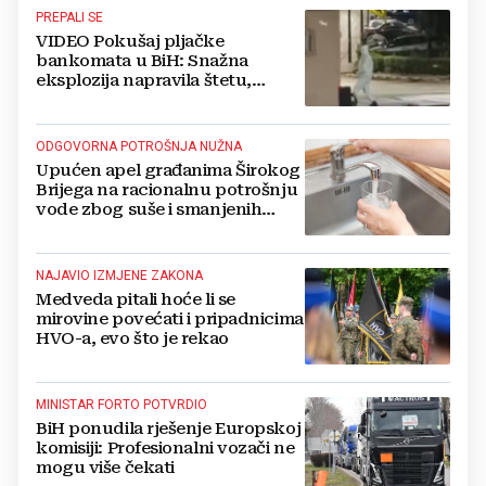
PREPALI SE
VIDEO Pokušaj pljačke
bankomata u BiH: Snažna
eksplozija napravila štetu,
stanari natjerali pljačkaše u bijeg
ODGOVORNA POTROŠNJA NUŽNA
Upućen apel građanima Širokog
Brijega na racionalnu potrošnju
vode zbog suše i smanjenih
zaliha
NAJAVIO IZMJENE ZAKONA
Medveda pitali hoće li se
mirovine povećati i pripadnicima
HVO-a, evo što je rekao
MINISTAR FORTO POTVRDIO
BiH ponudila rješenje Europskoj
komisiji: Profesionalni vozači ne
mogu više čekati