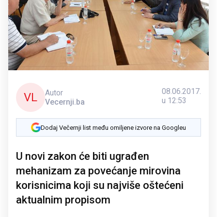
08.06.2017.
Autor
VL
u 12:53
Vecernji.ba
Dodaj Večernji list među omiljene izvore na Googleu
U novi zakon će biti ugrađen
mehanizam za povećanje mirovina
korisnicima koji su najviše oštećeni
aktualnim propisom