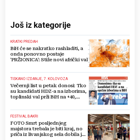
Još iz kategorije
KRATKI PREDAH
BiH će se nakratko rashladiti, a
onda ponovno postaje
'PRŽIONICA': Stiže novi afrički val
TISKANO IZDANJE, 7. KOLOVOZA
Večernji list u petak donosi: Tko
su kandidati HDZ-a na izborima,
toplinski val prži BiH na +40,
moguće redukcije...
FESTIVAL BAKRI
FOTO Smrt posljednjeg
majstora trebala je biti kraj, no
priča iz livanjskog sela dobila je
neočekivan nastavak