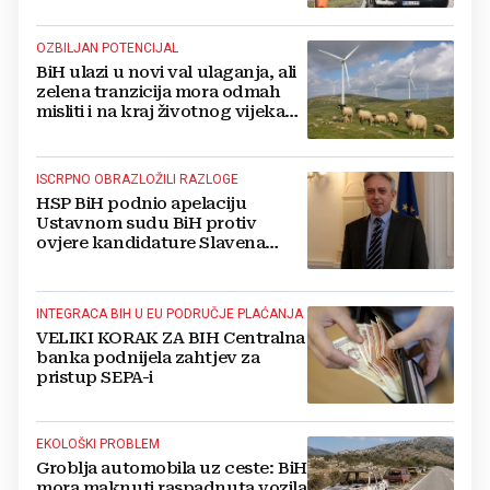
OZBILJAN POTENCIJAL
BiH ulazi u novi val ulaganja, ali
zelena tranzicija mora odmah
misliti i na kraj životnog vijeka
vjetroelektrana
ISCRPNO OBRAZLOŽILI RAZLOGE
HSP BiH podnio apelaciju
Ustavnom sudu BiH protiv
ovjere kandidature Slavena
Kovačevića
INTEGRACA BIH U EU PODRUČJE PLAĆANJA
VELIKI KORAK ZA BIH Centralna
banka podnijela zahtjev za
pristup SEPA-i
EKOLOŠKI PROBLEM
Groblja automobila uz ceste: BiH
mora maknuti raspadnuta vozila