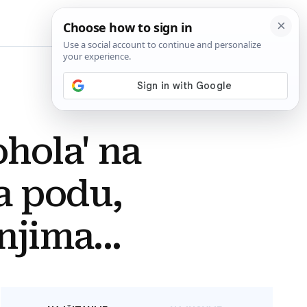
BiH
ohola' na
a podu,
njima...