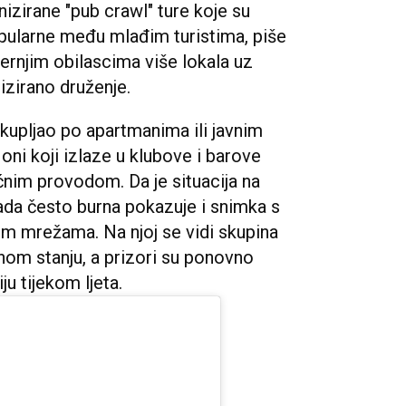
nizirane "pub crawl" ture koje su
opularne među mlađim turistima, piše
ernjim obilascima više lokala uz
izirano druženje.
 okupljao po apartmanima ili javnim
oni koji izlaze u klubove i barove
ćnim provodom. Da je situacija na
ada često burna pokazuje i snimka s
nim mrežama. Na njoj se vidi skupina
anom stanju, a prizori su ponovno
ju tijekom ljeta.