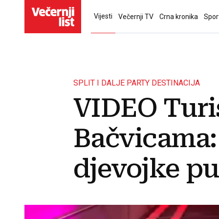
Vijesti
Večernji TV
Crna kronika
Spor
SPLIT I DALJE PARTY DESTINACIJA
VIDEO Turis
Bačvicama: 
djevojke puz