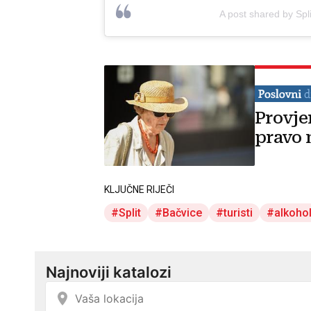
A post shared by Spl
Provje
pravo 
KLJUČNE RIJEČI
Split
Bačvice
turisti
alkoho