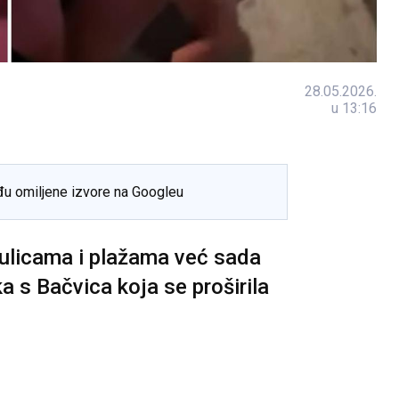
28.05.2026.
u 13:16
đu omiljene izvore na Googleu
m ulicama i plažama već sada
 s Bačvica koja se proširila