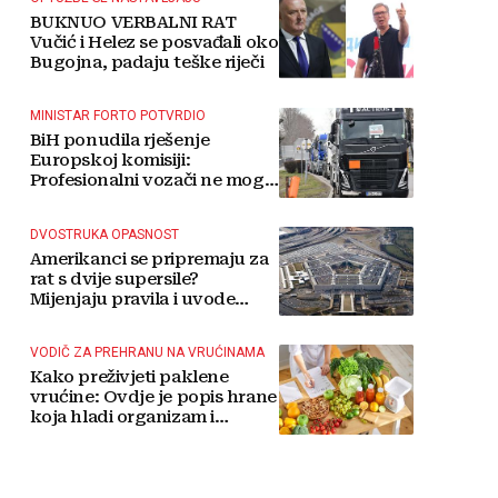
BUKNUO VERBALNI RAT
Vučić i Helez se posvađali oko
Bugojna, padaju teške riječi
MINISTAR FORTO POTVRDIO
BiH ponudila rješenje
Europskoj komisiji:
Profesionalni vozači ne mogu
više čekati
DVOSTRUKA OPASNOST
Amerikanci se pripremaju za
rat s dvije supersile?
Mijenjaju pravila i uvode
taktičko nuklearno oružje
VODIČ ZA PREHRANU NA VRUĆINAMA
Kako preživjeti paklene
vrućine: Ovdje je popis hrane
koja hladi organizam i
napitaka s kojima si činite
'medvjeđu uslugu'