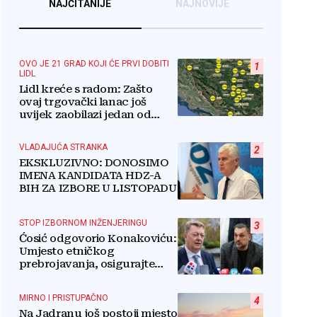
NAJČITANIJE
NAJNOVIJE
OVO JE 21 GRAD KOJI ĆE PRVI DOBITI
1
LIDL
Lidl kreće s radom: Zašto
ovaj trgovački lanac još
uvijek zaobilazi jedan od
najvećih gradova u BiH?
VLADAJUĆA STRANKA
2
EKSKLUZIVNO: DONOSIMO
IMENA KANDIDATA HDZ-A
BIH ZA IZBORE U LISTOPADU
STOP IZBORNOM INŽENJERINGU
3
Ćosić odgovorio Konakoviću:
Umjesto etničkog
prebrojavanja, osigurajte
stvarnu ravnopravnost
Hrvata
MIRNO I PRISTUPAČNO
4
Na Jadranu još postoji mjesto