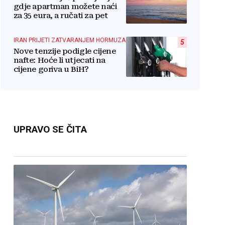
gdje apartman možete naći
za 35 eura, a ručati za pet
IRAN PRIJETI ZATVARANJEM HORMUZA
5
Nove tenzije podigle cijene
nafte: Hoće li utjecati na
cijene goriva u BiH?
UPRAVO SE ČITA