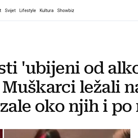
t
Svijet
Lifestyle
Kultura
Showbiz
ti 'ubijeni od alk
Muškarci ležali n
ale oko njih i po 