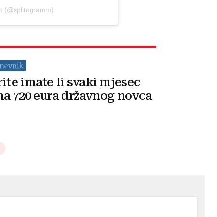
it (@splitogramm)
rite imate li svaki mjesec
na 720 eura državnog novca
l