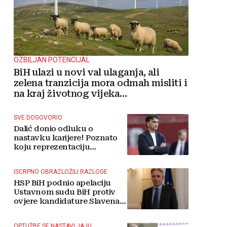
OZBILJAN POTENCIJAL
BiH ulazi u novi val ulaganja, ali
zelena tranzicija mora odmah misliti i
na kraj životnog vijeka
vjetroelektrana
SVE DOGOVORIO
Dalić donio odluku o
nastavku karijere! Poznato
koju reprezentaciju
preuzima
ISCRPNO OBRAZLOŽILI RAZLOGE
HSP BiH podnio apelaciju
Ustavnom sudu BiH protiv
ovjere kandidature Slavena
Kovačevića
OPTUŽBE SE NASTAVLJAJU