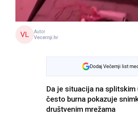
Autor
VL
Vecernji.hr
Dodaj Večernji list me
Da je situacija na splitski
često burna pokazuje snimka
društvenim mrežama