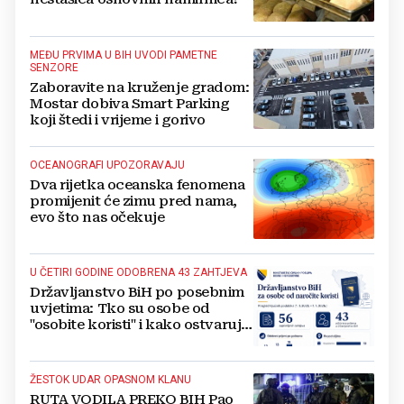
MEĐU PRVIMA U BIH UVODI PAMETNE
SENZORE
Zaboravite na kruženje gradom:
Mostar dobiva Smart Parking
koji štedi i vrijeme i gorivo
OCEANOGRAFI UPOZORAVAJU
Dva rijetka oceanska fenomena
promijenit će zimu pred nama,
evo što nas očekuje
U ČETIRI GODINE ODOBRENA 43 ZAHTJEVA
Državljanstvo BiH po posebnim
uvjetima: Tko su osobe od
"osobite koristi" i kako ostvaruju
to pravo?
ŽESTOK UDAR OPASNOM KLANU
RUTA VODILA PREKO BIH Pao