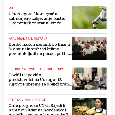
se vratiti kući
MJERE
U hercegovačkom gradu
zabranjeno zalijevanje bašte:
Tko prekrši zabranu, bit će
isključen s mreže i novčano
kažnjen
KRAJ DRAME U MOSTARU?
Kordić nakon sastanka o krizi u
"Komunalnom": Svi želimo
povratak ljudi na posao, politika
mora dalje od ovoga
HNS BIH POKROVITELJ 31. OBLJETNICE
Čović i Filipović s
predstavnicima Udruge "13.
rujan“: Pripreme za obilježavanje
oslobođenja kraljevskog grada
Jajca
STIŽE NOVI VAL INFLACIJE
Crne prognoze UN-a: Slijedi li
nam novi udar na novčanike i
nestašica osnovnih namirnica?