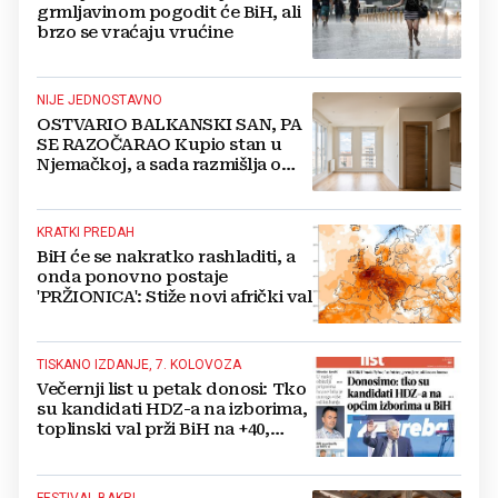
grmljavinom pogodit će BiH, ali
brzo se vraćaju vrućine
NIJE JEDNOSTAVNO
OSTVARIO BALKANSKI SAN, PA
SE RAZOČARAO Kupio stan u
Njemačkoj, a sada razmišlja o
povratku
KRATKI PREDAH
BiH će se nakratko rashladiti, a
onda ponovno postaje
'PRŽIONICA': Stiže novi afrički val
TISKANO IZDANJE, 7. KOLOVOZA
Večernji list u petak donosi: Tko
su kandidati HDZ-a na izborima,
toplinski val prži BiH na +40,
moguće redukcije...
FESTIVAL BAKRI