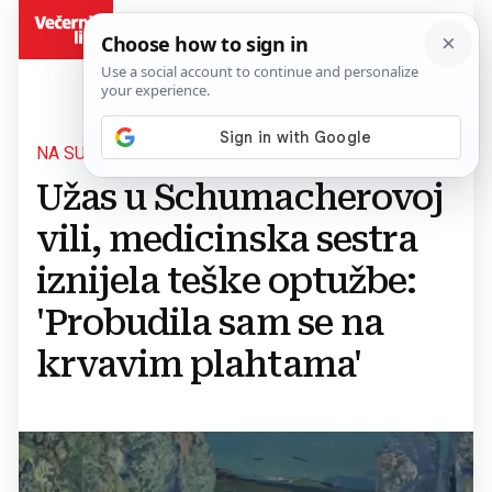
BiH
NA SUDU OTKRIVENI ŠOKANTNI DETALJI
Užas u Schumacherovoj
vili, medicinska sestra
iznijela teške optužbe:
'Probudila sam se na
krvavim plahtama'