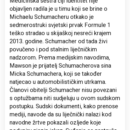
Medicinska sestra čiji identitet nije
objavljen radila je u timu koji se brine o
Michaelu Schumacheru otkako je
sedmerostruki svjetski prvak Formule 1
teško stradao u skijaškoj nesreći krajem
2013. godine. Schumacher od tada živi
povučeno i pod stalnim liječničkim
nadzorom. Prema medijskim navodima,
Mawson je prijatelj Schumacherova sina
Micka Schumachera, koji se također
natjecao u automobilističkim utrkama.
Članovi obitelji Schumacher nisu povezani
s optužbama niti sudjeluju u ovom sudskom
postupku. Sudski dokumenti, kako prenose
mediji, navode da su liječnički nalazi kod
navodne žrtve pokazali ozljede koje