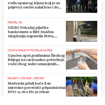
vođa opasnog klana koji je za
prijevoz osobe nalaćivao i do
10.000 eura
PREPALI SE
VIDEO Pokušaj pljačke
bankomata u BiH: Snažna
eksplozija napravila štetu,
stanari natjerali pljačkaše u bijeg
ODGOVORNA POTROŠNJA NUŽNA
Upućen apel građanima Širokog
Brijega na racionalnu potrošnju
vode zbog suše i smanjenih
zaliha
NAJAVIO IZMJENE ZAKONA
Medveda pitali hoće li se
mirovine povećati i pripadnicima
HVO-a, evo što je rekao