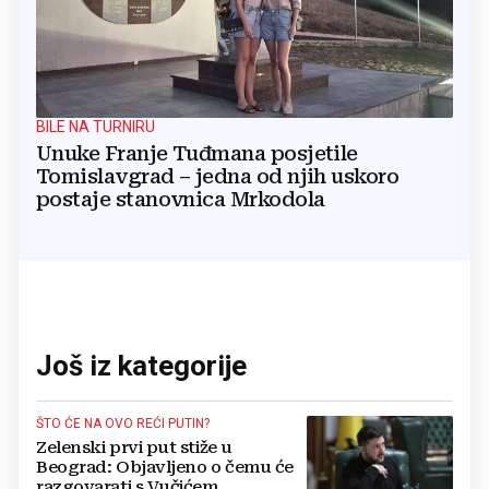
BILE NA TURNIRU
Unuke Franje Tuđmana posjetile
Tomislavgrad – jedna od njih uskoro
postaje stanovnica Mrkodola
Još iz kategorije
ŠTO ĆE NA OVO REĆI PUTIN?
Zelenski prvi put stiže u
Beograd: Objavljeno o čemu će
razgovarati s Vučićem