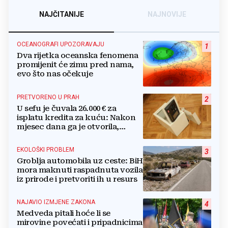
NAJČITANIJE
NAJNOVIJE
OCEANOGRAFI UPOZORAVAJU
1
Dva rijetka oceanska fenomena
promijenit će zimu pred nama,
evo što nas očekuje
PRETVORENO U PRAH
2
U sefu je čuvala 26.000 € za
isplatu kredita za kuću: Nakon
mjesec dana ga je otvorila,
pozlilo joj je
EKOLOŠKI PROBLEM
3
Groblja automobila uz ceste: BiH
mora maknuti raspadnuta vozila
iz prirode i pretvoriti ih u resurs
NAJAVIO IZMJENE ZAKONA
4
Medveda pitali hoće li se
mirovine povećati i pripadnicima