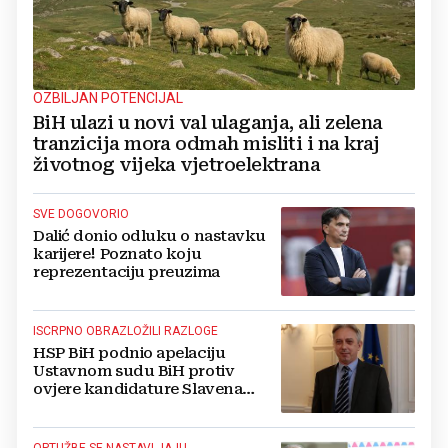
OZBILJAN POTENCIJAL
BiH ulazi u novi val ulaganja, ali zelena
tranzicija mora odmah misliti i na kraj
životnog vijeka vjetroelektrana
SVE DOGOVORIO
Dalić donio odluku o nastavku
karijere! Poznato koju
reprezentaciju preuzima
ISCRPNO OBRAZLOŽILI RAZLOGE
HSP BiH podnio apelaciju
Ustavnom sudu BiH protiv
ovjere kandidature Slavena
Kovačevića
OPTUŽBE SE NASTAVLJAJU