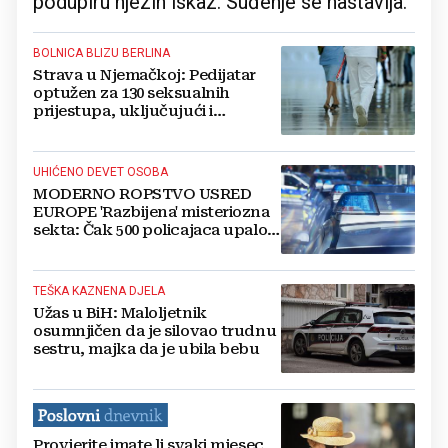
podupiru njezin iskaz. Suđenje se nastavlja.
BOLNICA BLIZU BERLINA
Strava u Njemačkoj: Pedijatar
optužen za 130 seksualnih
prijestupa, uključujući i
silovanje djece, mnoga se
dogodila u bolnici
UHIĆENO DEVET OSOBA
MODERNO ROPSTVO USRED
EUROPE 'Razbijena' misteriozna
sekta: Čak 500 policajaca upalo u
bazu zbog sumnje u seksualna
zlostavljanja
TEŠKA KAZNENA DJELA
Užas u BiH: Maloljetnik
osumnjičen da je silovao trudnu
sestru, majka da je ubila bebu
Provjerite imate li svaki mjesec