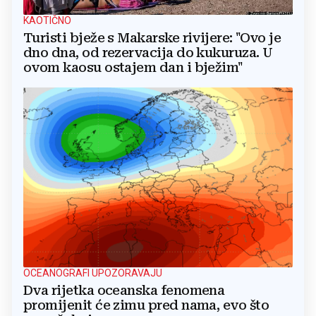
KAOTIČNO
Turisti bježe s Makarske rivijere: "Ovo je
dno dna, od rezervacija do kukuruza. U
ovom kaosu ostajem dan i bježim"
OCEANOGRAFI UPOZORAVAJU
Dva rijetka oceanska fenomena
promijenit će zimu pred nama, evo što