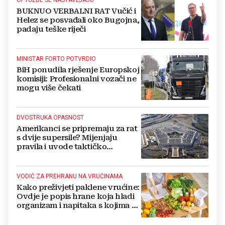
BUKNUO VERBALNI RAT Vučić i
Helez se posvađali oko Bugojna,
padaju teške riječi
MINISTAR FORTO POTVRDIO
BiH ponudila rješenje Europskoj
komisiji: Profesionalni vozači ne
mogu više čekati
DVOSTRUKA OPASNOST
Amerikanci se pripremaju za rat
s dvije supersile? Mijenjaju
pravila i uvode taktičko
nuklearno oružje
VODIČ ZA PREHRANU NA VRUĆINAMA
Kako preživjeti paklene vrućine:
Ovdje je popis hrane koja hladi
organizam i napitaka s kojima si
činite 'medvjeđu uslugu'