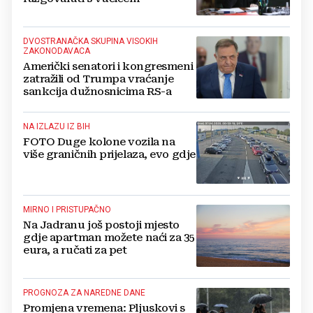
DVOSTRANAČKA SKUPINA VISOKIH
ZAKONODAVACA
Američki senatori i kongresmeni
zatražili od Trumpa vraćanje
sankcija dužnosnicima RS-a
NA IZLAZU IZ BIH
FOTO Duge kolone vozila na
više graničnih prijelaza, evo gdje
MIRNO I PRISTUPAČNO
Na Jadranu još postoji mjesto
gdje apartman možete naći za 35
eura, a ručati za pet
PROGNOZA ZA NAREDNE DANE
Promjena vremena: Pljuskovi s