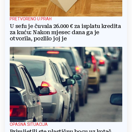
PRETVORENO U PRAH
U sefu je čuvala 26.000 € za isplatu kredita
za kuću: Nakon mjesec dana ga je
otvorila, pozlilo joj je
OPASNA SITUACIJA
Primijetili ste plastičnu bocu uz kotač