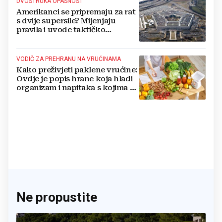
DVOSTRUKA OPASNOST
Amerikanci se pripremaju za rat
s dvije supersile? Mijenjaju
pravila i uvode taktičko
nuklearno oružje
VODIČ ZA PREHRANU NA VRUĆINAMA
Kako preživjeti paklene vrućine:
Ovdje je popis hrane koja hladi
organizam i napitaka s kojima si
činite 'medvjeđu uslugu'
Ne propustite