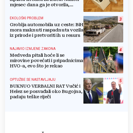
mjesec dana ga je otvorila,
pozlilo joj je
EKOLOŠKI PROBLEM
3
Groblja automobila uz ceste: BiH
mora maknuti raspadnuta vozila
iz prirode i pretvoriti ih u resurs
NAJAVIO IZMJENE ZAKONA
4
Medveda pitali hoće li se
mirovine povećati i pripadnicima
HVO-a, evo što je rekao
OPTUŽBE SE NASTAVLJAJU
5
BUKNUO VERBALNI RAT Vučić i
Helez se posvađali oko Bugojna,
padaju teške riječi