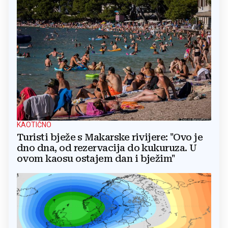
KAOTIČNO
Turisti bježe s Makarske rivijere: "Ovo je
dno dna, od rezervacija do kukuruza. U
ovom kaosu ostajem dan i bježim"