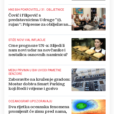
HNS BIH POKROVITELJ 31. OBLJETNICE
Čović i Filipović s
predstavnicima Udruge "13.
rujan“: Pripreme za obilježavanje
oslobođenja kraljevskog grada
Jajca
STIŽE NOVI VAL INFLACIJE
Crne prognoze UN-a: Slijedi li
nam novi udar na novčanike i
nestašica osnovnih namirnica?
MEĐU PRVIMA U BIH UVODI PAMETNE
SENZORE
Zaboravite na kruženje gradom:
Mostar dobiva Smart Parking
koji štedi i vrijeme i gorivo
OCEANOGRAFI UPOZORAVAJU
Dva rijetka oceanska fenomena
promijenit će zimu pred nama,