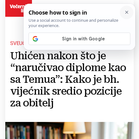
BiH
SVEUČILIŠTA NIČU KAO GLJIVE POSLIJE KIŠE
Uhićen nakon što je
“naručivao diplome kao
sa Temua”: Kako je bh.
vijećnik sredio pozicije
za obitelj