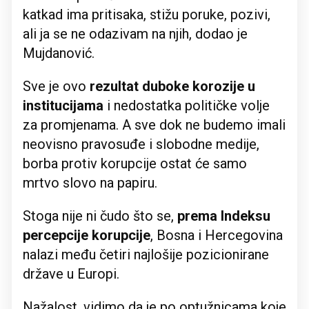
katkad ima pritisaka, stižu poruke, pozivi,
ali ja se ne odazivam na njih, dodao je
Mujdanović.
Sve je ovo
rezultat duboke korozije u
institucijama
i nedostatka političke volje
za promjenama. A sve dok ne budemo imali
neovisno pravosuđe i slobodne medije,
borba protiv korupcije ostat će samo
mrtvo slovo na papiru.
Stoga nije ni čudo što se,
prema Indeksu
percepcije korupcije
, Bosna i Hercegovina
nalazi među četiri najlošije pozicionirane
države u Europi.
Nažalost, vidimo da je po optužnicama koje