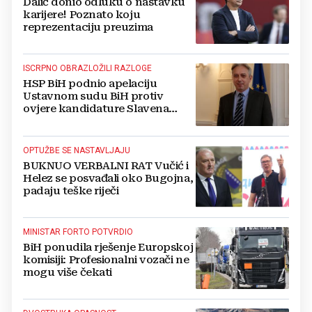
Dalić donio odluku o nastavku
karijere! Poznato koju
reprezentaciju preuzima
ISCRPNO OBRAZLOŽILI RAZLOGE
HSP BiH podnio apelaciju
Ustavnom sudu BiH protiv
ovjere kandidature Slavena
Kovačevića
OPTUŽBE SE NASTAVLJAJU
BUKNUO VERBALNI RAT Vučić i
Helez se posvađali oko Bugojna,
padaju teške riječi
MINISTAR FORTO POTVRDIO
BiH ponudila rješenje Europskoj
komisiji: Profesionalni vozači ne
mogu više čekati