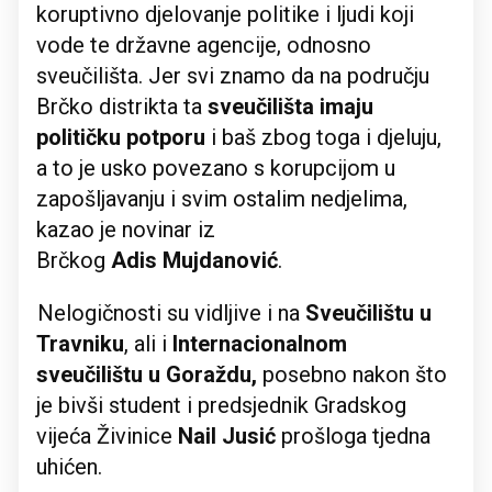
koruptivno djelovanje politike i ljudi koji
vode te državne agencije, odnosno
sveučilišta. Jer svi znamo da na području
Brčko distrikta ta
sveučilišta imaju
političku potporu
i baš zbog toga i djeluju,
a to je usko povezano s korupcijom u
zapošljavanju i svim ostalim nedjelima,
kazao je novinar iz
Brčkog
Adis
Mujdanović
.
Nelogičnosti su vidljive i na
Sveučilištu u
Travniku
, ali i
Internacionalnom
sveučilištu u Goraždu,
posebno nakon što
je bivši student i predsjednik Gradskog
vijeća Živinice
Nail
Jusić
prošloga tjedna
uhićen.