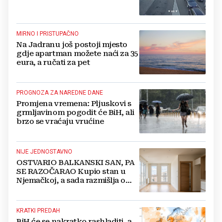
MIRNO I PRISTUPAČNO
Na Jadranu još postoji mjesto
gdje apartman možete naći za 35
eura, a ručati za pet
PROGNOZA ZA NAREDNE DANE
Promjena vremena: Pljuskovi s
grmljavinom pogodit će BiH, ali
brzo se vraćaju vrućine
NIJE JEDNOSTAVNO
OSTVARIO BALKANSKI SAN, PA
SE RAZOČARAO Kupio stan u
Njemačkoj, a sada razmišlja o
povratku
KRATKI PREDAH
BiH će se nakratko rashladiti, a