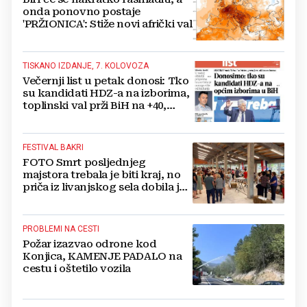
onda ponovno postaje
'PRŽIONICA': Stiže novi afrički val
TISKANO IZDANJE, 7. KOLOVOZA
Večernji list u petak donosi: Tko
su kandidati HDZ-a na izborima,
toplinski val prži BiH na +40,
moguće redukcije...
FESTIVAL BAKRI
FOTO Smrt posljednjeg
majstora trebala je biti kraj, no
priča iz livanjskog sela dobila je
neočekivan nastavak
PROBLEMI NA CESTI
Požar izazvao odrone kod
Konjica, KAMENJE PADALO na
cestu i oštetilo vozila