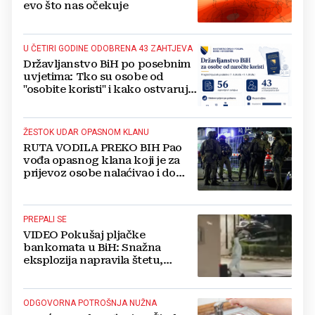
evo što nas očekuje
U ČETIRI GODINE ODOBRENA 43 ZAHTJEVA
Državljanstvo BiH po posebnim
uvjetima: Tko su osobe od
"osobite koristi" i kako ostvaruju
to pravo?
ŽESTOK UDAR OPASNOM KLANU
RUTA VODILA PREKO BIH Pao
vođa opasnog klana koji je za
prijevoz osobe nalaćivao i do
10.000 eura
PREPALI SE
VIDEO Pokušaj pljačke
bankomata u BiH: Snažna
eksplozija napravila štetu,
stanari natjerali pljačkaše u bijeg
ODGOVORNA POTROŠNJA NUŽNA