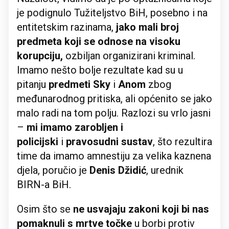
je podignulo Tužiteljstvo BiH, posebno i na
entitetskim razinama,
jako mali broj
predmeta koji se odnose na visoku
korupciju,
ozbiljan organizirani kriminal.
Imamo nešto bolje rezultate kad su u
pitanju
predmeti Sky
i
Anom
zbog
međunarodnog pritiska, ali općenito se jako
malo radi na tom polju. Razlozi su vrlo jasni
–
mi imamo zarobljen i
policijski
i
pravosudni sustav
, što rezultira
time da imamo amnestiju za velika kaznena
djela, poručio je
Denis
Džidić
, urednik
BIRN-a BiH.
Osim što se
ne usvajaju zakoni koji bi nas
pomaknuli s mrtve točke
u borbi protiv