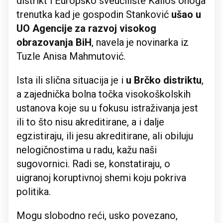
distrikt i Europsko sveučilište Kallos onoga
trenutka kad je gospodin Stanković
ušao u
UO Agencije za razvoj visokog
obrazovanja BiH
, navela je novinarka iz
Tuzle Anisa Mahmutović.
Ista ili slična situacija je i
u Brčko
distriktu
,
a zajednička bolna točka visokoškolskih
ustanova koje su u fokusu istraživanja jest
ili to što nisu akreditirane, a i dalje
egzistiraju, ili jesu akreditirane, ali obiluju
nelogičnostima u radu, kažu naši
sugovornici. Radi se, konstatiraju, o
uigranoj koruptivnoj shemi koju pokriva
politika.
Mogu slobodno reći, usko povezano,