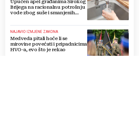
Upućen apel građanima Širokog
Brijega na racionalnu potrošnju
vode zbog suše i smanjenih
zaliha
NAJAVIO IZMJENE ZAKONA
Medveda pitali hoće li se
mirovine povećati i pripadnicima
HVO-a, evo što je rekao
MINISTAR FORTO POTVRDIO
BiH ponudila rješenje Europskoj
komisiji: Profesionalni vozači ne
mogu više čekati
OZBILJAN POTENCIJAL
BiH ulazi u novi val ulaganja, ali
zelena tranzicija mora odmah
misliti i na kraj životnog vijeka
vjetroelektrana