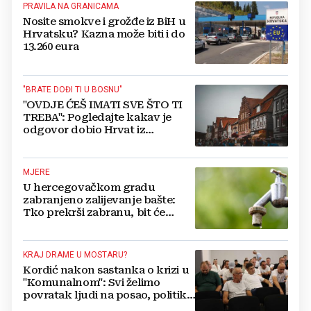
PRAVILA NA GRANICAMA
Nosite smokve i grožđe iz BiH u
Hrvatsku? Kazna može biti i do
13.260 eura
"BRATE DOĐI TI U BOSNU"
"OVDJE ĆEŠ IMATI SVE ŠTO TI
TREBA": Pogledajte kakav je
odgovor dobio Hrvat iz
Münchena kad je pitao treba li
se vratiti kući
MJERE
U hercegovačkom gradu
zabranjeno zalijevanje bašte:
Tko prekrši zabranu, bit će
isključen s mreže i novčano
kažnjen
KRAJ DRAME U MOSTARU?
Kordić nakon sastanka o krizi u
"Komunalnom": Svi želimo
povratak ljudi na posao, politika
mora dalje od ovoga