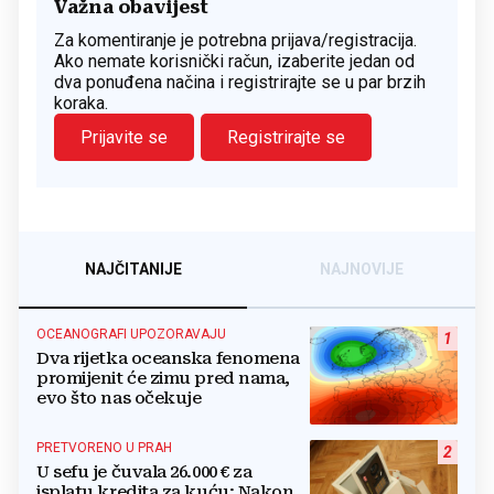
Važna obavijest
Za komentiranje je potrebna prijava/registracija.
Ako nemate korisnički račun, izaberite jedan od
dva ponuđena načina i registrirajte se u par brzih
koraka.
Prijavite se
Registrirajte se
NAJČITANIJE
NAJNOVIJE
OCEANOGRAFI UPOZORAVAJU
1
Dva rijetka oceanska fenomena
promijenit će zimu pred nama,
evo što nas očekuje
PRETVORENO U PRAH
2
U sefu je čuvala 26.000 € za
isplatu kredita za kuću: Nakon