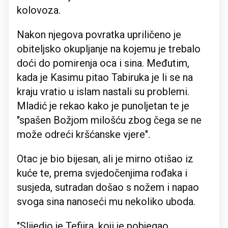
kolovoza.
Nakon njegova povratka upriličeno je
obiteljsko okupljanje na kojemu je trebalo
doći do pomirenja oca i sina. Međutim,
kada je Kasimu pitao Tabiruka je li se na
kraju vratio u islam nastali su problemi.
Mladić je rekao kako je punoljetan te je
"spašen Božjom milošću zbog čega se ne
može odreći kršćanske vjere".
Otac je bio bijesan, ali je mirno otišao iz
kuće te, prema svjedočenjima rođaka i
susjeda, sutradan došao s nožem i napao
svoga sina nanoseći mu nekoliko uboda.
"Slijedio je Tefiira, koji je pobjegao