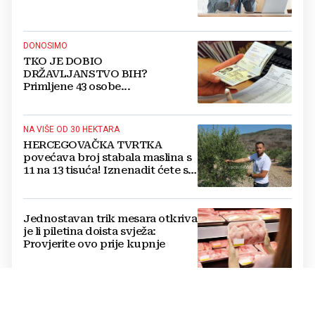
DONOSIMO
TKO JE DOBIO
DRŽAVLJANSTVO BIH?
Primljene 43 osobe...
NA VIŠE OD 30 HEKTARA
HERCEGOVAČKA TVRTKA
povećava broj stabala maslina s
11 na 13 tisuća! Iznenadit ćete se
kako ih štite
Jednostavan trik mesara otkriva
je li piletina doista svježa:
Provjerite ovo prije kupnje
Cijene hrane ponovno rastu,