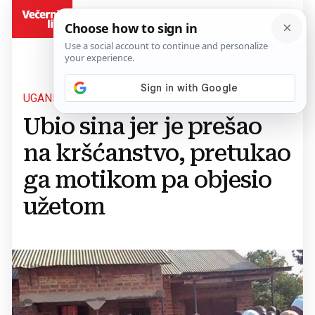
BiH
UGANDA
Ubio sina jer je prešao
na kršćanstvo, pretukao
ga motikom pa objesio
užetom