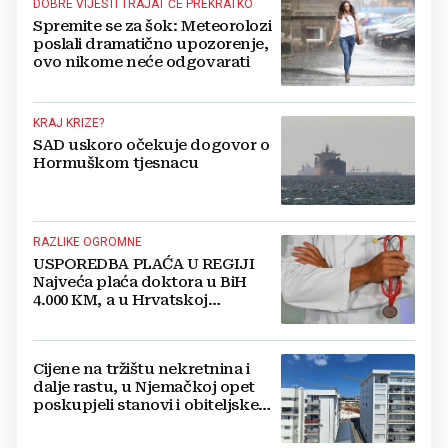
DOBRE VIJESTI TRAJAT ĆE PREKRATKO
Spremite se za šok: Meteorolozi
poslali dramatično upozorenje,
ovo nikome neće odgovarati
KRAJ KRIZE?
SAD uskoro očekuje dogovor o
Hormuškom tjesnacu
RAZLIKE OGROMNE
USPOREDBA PLAĆA U REGIJI
Najveća plaća doktora u BiH
4.000 KM, a u Hrvatskoj
najmanja 3.000 eura
Cijene na tržištu nekretnina i
dalje rastu, u Njemačkoj opet
poskupjeli stanovi i obiteljske
kuće