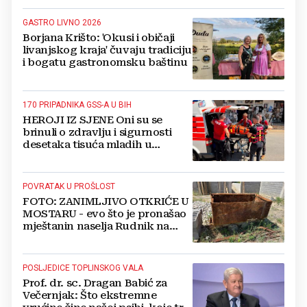
GASTRO LIVNO 2026
Borjana Krišto: 'Okusi i običaji
livanjskog kraja' čuvaju tradiciju
i bogatu gastronomsku baštinu
170 PRIPADNIKA GSS-A U BIH
HEROJI IZ SJENE Oni su se
brinuli o zdravlju i sigurnosti
desetaka tisuća mladih u
Međugorju. DONOSIMO
FOTOGRAFIJE
POVRATAK U PROŠLOST
FOTO: ZANIMLJIVO OTKRIĆE U
MOSTARU - evo što je pronašao
mještanin naselja Rudnik na
svome imanju
POSLJEDICE TOPLINSKOG VALA
Prof. dr. sc. Dragan Babić za
Večernjak: Što ekstremne