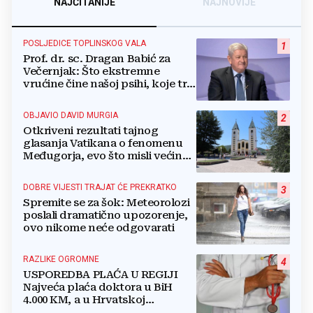
NAJČITANIJE
NAJNOVIJE
POSLJEDICE TOPLINSKOG VALA
1
Prof. dr. sc. Dragan Babić za
Večernjak: Što ekstremne
vrućine čine našoj psihi, koje tri
namirnice trebamo jesti, kako se
boriti...
OBJAVIO DAVID MURGIA
2
Otkriveni rezultati tajnog
glasanja Vatikana o fenomenu
Međugorja, evo što misli većina
crkevnih dužnosnika
DOBRE VIJESTI TRAJAT ĆE PREKRATKO
3
Spremite se za šok: Meteorolozi
poslali dramatično upozorenje,
ovo nikome neće odgovarati
RAZLIKE OGROMNE
4
USPOREDBA PLAĆA U REGIJI
Najveća plaća doktora u BiH
4.000 KM, a u Hrvatskoj
najmanja 3.000 eura