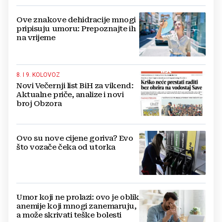
Ove znakove dehidracije mnogi
pripisuju umoru: Prepoznajte ih
na vrijeme
8. I 9. KOLOVOZ
Novi Večernji list BiH za vikend:
Aktualne priče, analize i novi
broj Obzora
Ovo su nove cijene goriva? Evo
što vozače čeka od utorka
Umor koji ne prolazi: ovo je oblik
anemije koji mnogi zanemaruju,
a može skrivati teške bolesti