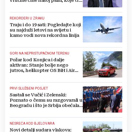
vrućine čine našoj psihi, koje tri
namirnice trebamo jesti, kako se
boriti...
REKORDERI U ZRAKU
Traju i do 19 sati: Pogledajte koji
su najduži letovi na svijetu i
kamo vodi nova rekordna linija
GORI NA NEPRISTUPAČNOM TERENU
Požar kod Konjica i dalje
aktivan: Stanje bolje nego
jutros, helikopter OS BiH i Air
Tractori pomogli u gašenju
PRVI SLUŽBENI POSJET
Sastali se Vučić i Zelenski:
Poznato o čemu su razgovarali u
Beogradu i što je Srbija obećala
Ukrajini
NESREĆA KOD BJELOVARA
Novi detalji sudara vlakova: