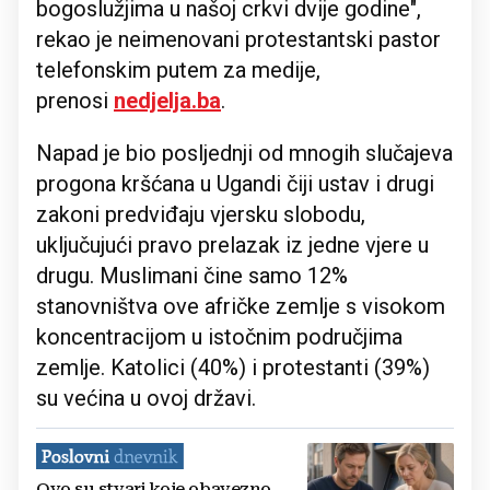
bogoslužjima u našoj crkvi dvije godine",
rekao je neimenovani protestantski pastor
telefonskim putem za medije,
prenosi
nedjelja.ba
.
Napad je bio posljednji od mnogih slučajeva
progona kršćana u Ugandi čiji ustav i drugi
zakoni predviđaju vjersku slobodu,
uključujući pravo prelazak iz jedne vjere u
drugu. Muslimani čine samo 12%
stanovništva ove afričke zemlje s visokom
koncentracijom u istočnim područjima
zemlje. Katolici (40%) i protestanti (39%)
su većina u ovoj državi.
Ovo su stvari koje obavezno