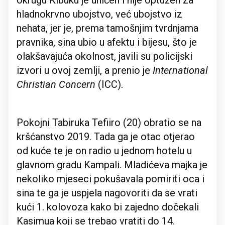
okrugu Kibuku je uhićen i nije optužen za
hladnokrvno ubojstvo, već ubojstvo iz
nehata, jer je, prema tamošnjim tvrdnjama
pravnika, sina ubio u afektu i bijesu, što je
olakšavajuća okolnost, javili su policijski
izvori u ovoj zemlji, a prenio je
International
Christian Concern
(ICC).
Pokojni Tabiruka Tefiiro (20) obratio se na
kršćanstvo 2019. Tada ga je otac otjerao
od kuće te je on radio u jednom hotelu u
glavnom gradu Kampali. Mladićeva majka je
nekoliko mjeseci pokušavala pomiriti oca i
sina te ga je uspjela nagovoriti da se vrati
kući 1. kolovoza kako bi zajedno dočekali
Kasimua koji se trebao vratiti do 14.