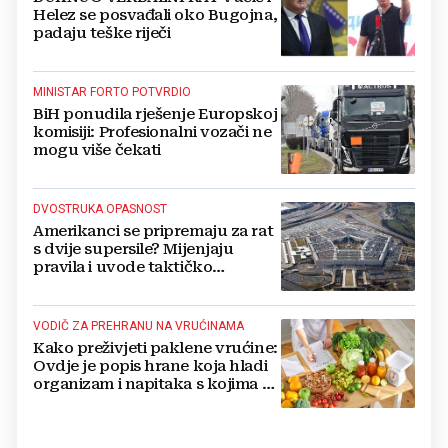
Helez se posvađali oko Bugojna,
padaju teške riječi
MINISTAR FORTO POTVRDIO
BiH ponudila rješenje Europskoj
komisiji: Profesionalni vozači ne
mogu više čekati
DVOSTRUKA OPASNOST
Amerikanci se pripremaju za rat
s dvije supersile? Mijenjaju
pravila i uvode taktičko
nuklearno oružje
VODIČ ZA PREHRANU NA VRUĆINAMA
Kako preživjeti paklene vrućine:
Ovdje je popis hrane koja hladi
organizam i napitaka s kojima si
činite 'medvjeđu uslugu'