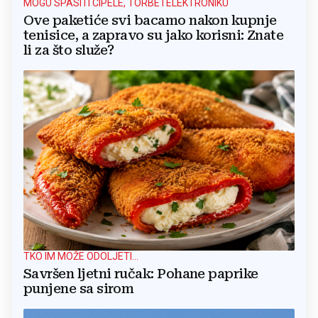
MOGU SPASITI CIPELE, TORBE I ELEKTRONIKU
Ove paketiće svi bacamo nakon kupnje
tenisice, a zapravo su jako korisni: Znate
li za što služe?
TKO IM MOŽE ODOLJETI...
Savršen ljetni ručak: Pohane paprike
punjene sa sirom