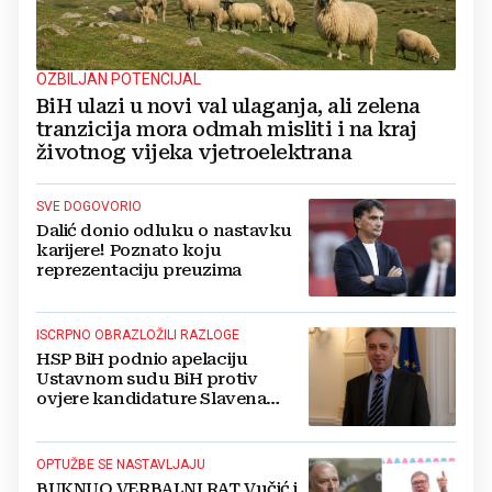
OZBILJAN POTENCIJAL
BiH ulazi u novi val ulaganja, ali zelena
tranzicija mora odmah misliti i na kraj
životnog vijeka vjetroelektrana
SVE DOGOVORIO
Dalić donio odluku o nastavku
karijere! Poznato koju
reprezentaciju preuzima
ISCRPNO OBRAZLOŽILI RAZLOGE
HSP BiH podnio apelaciju
Ustavnom sudu BiH protiv
ovjere kandidature Slavena
Kovačevića
OPTUŽBE SE NASTAVLJAJU
BUKNUO VERBALNI RAT Vučić i