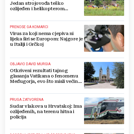
Jedan strojovođa teško
ozlijeđen i helikopterom
prebačen na Rebro, drugi u
velikom šoku
PRENOSE GA KOMARCI
Virus za koji nema cjepiva ni
lijeka širi se Europom: Najgore je
u Italiji i Grčkoj
OBJAVIO DAVID MURGIA
Otkriveni rezultati tajnog
glasanja Vatikana o fenomenu
Međugorja, evo što misli većina
crkevnih dužnosnika
PRUGA ZATVORENA
Sudar vlakova u Hrvatskoj: Ima
ozlijeđenih, na terenu hitna i
policija